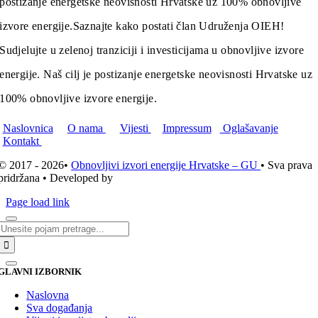
postizanje energetske neovisnosti Hrvatske uz 100% obnovljive
izvore energije.
Saznajte kako postati član Udruženja OIEH!
Sudjelujte u zelenoj tranziciji i investicijama u obnovljive izvore
energije. Naš cilj je postizanje energetske neovisnosti Hrvatske uz
100% obnovljive izvore energije.
Naslovnica
O nama
Vijesti
Impressum
Oglašavanje
Kontakt
© 2017 - 2026•
Obnovljivi izvori energije Hrvatske – GU
• Sva prava
pridržana • Developed by
ICE STUDIO d.o.o.
Page load link
Traži...
GLAVNI IZBORNIK
Naslovna
Sva događanja