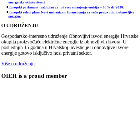
energetske učinkovitosti
Europski parlament traži plan za još veće smanjenje emisija – 60% do 2030.
Europski zeleni plan: Novi mehanizam financiranja za veću proizvodnju obnovljive
energije
O UDRUŽENJU
Gospodarsko-interesno udruženje Obnovljivi izvori energije Hrvatske
okuplja proizvođače električne energije iz obnovljivih izvora. U
posljednjih 15 godina u Hrvatskoj investicije u obnovljive izvore
energije gotovo isključivo nosi privatni sektor.
Više o udruženju
OIEH is a proud member