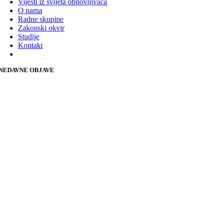
Vijesti iz svijeta obnovljivaca
O nama
Radne skupine
Zakonski okvir
Studije
Kontakt
NEDAVNE OBJAVE