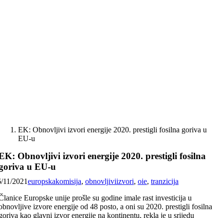
Skip
to
content
EK: Obnovljivi izvori energije 2020. prestigli fosilna goriva u
EU-u
EK: Obnovljivi izvori energije 2020. prestigli fosilna
goriva u EU-u
6/11/2021
europskakomisija
,
obnovljiviizvori
,
oie
,
tranzicija
Članice Europske unije prošle su godine imale rast investicija u
obnovljive izvore energije od 48 posto, a oni su 2020. prestigli fosilna
goriva kao glavni izvor energije na kontinentu, rekla je u srijedu