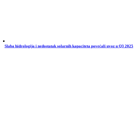
Slaba hidrologija i nedostatak solarnih kapaciteta povećali uvoz u Q3 2025