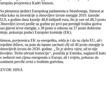
europska povjerenica Kadri Simson
.
Na plenarnoj sjednici Europskog parlamenta u Strasbourgu, Simson je
rekla kako su investicije u obnovljive izvore energije 2019. iznosile
32,9, a godinu dana kasnije 48,8 milijardi eura, što je rast od 48,3 posto
Obnovljivi izvori prošle su godine po prvi put prestigli fosilna goriva
kao glavni izvor energije, s 38 posto u odnosu na 37 posto dobivene
struje, pokazuju podaci Europske komisije (EK).
Simson, povjerenica EK za energetiku, rekla je i da su cijela EU, ali i
pojedine države, na putu da ispune zacrtani cilj od 40 posto energije iz
obnovljivih izvora do 2030. godine.
„To je dobra vijest, ali to nije
dovoljno. Treba ubrzati tranziciju“
, poručila je Estonka, naglasivši kak
je nedavni rast cijena energenata u Europi, ali i svijetu, pokazao da
kontinent previše ovisi o fosilnim gorivima.
IZVOR: HINA