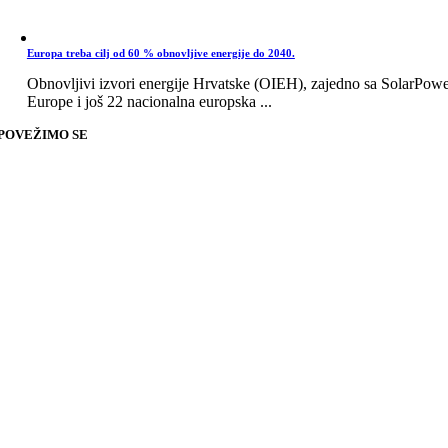
Europa treba cilj od 60 % obnovljive energije do 2040.
Obnovljivi izvori energije Hrvatske (OIEH), zajedno sa SolarPow
Europe i još 22 nacionalna europska ...
POVEŽIMO SE
Go
to
Top