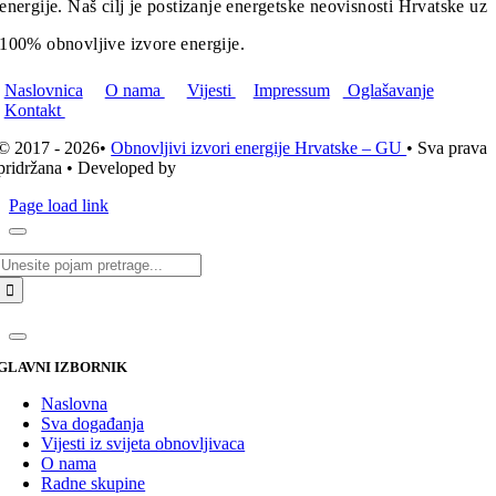
energije. Naš cilj je postizanje energetske neovisnosti Hrvatske uz
100% obnovljive izvore energije.
Naslovnica
O nama
Vijesti
Impressum
Oglašavanje
Kontakt
© 2017 - 2026•
Obnovljivi izvori energije Hrvatske – GU
• Sva prava
pridržana • Developed by
ICE STUDIO d.o.o.
Page load link
Traži...
GLAVNI IZBORNIK
Naslovna
Sva događanja
Vijesti iz svijeta obnovljivaca
O nama
Radne skupine