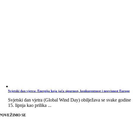
Svjetski dan vjetra: Energija koja jača sigurnost, konkurentnost i neovisnost Europe
Svjetski dan vjetra (Global Wind Day) obilježava se svake godine
15. lipnja kao prilika ...
POVEŽIMO SE
Go
to
Top