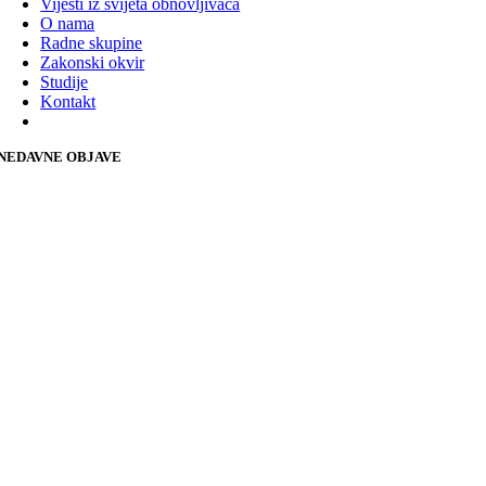
Vijesti iz svijeta obnovljivaca
O nama
Radne skupine
Zakonski okvir
Studije
Kontakt
NEDAVNE OBJAVE