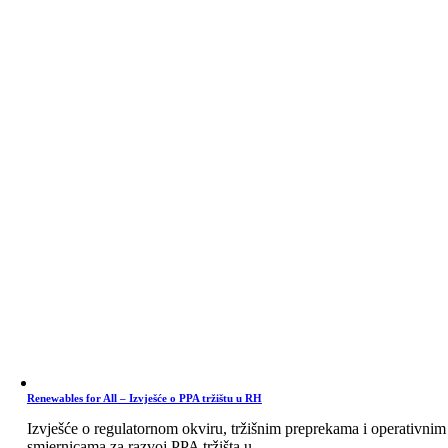
Renewables for All – Izvješće o PPA tržištu u RH
Izvješće o regulatornom okviru, tržišnim preprekama i operativnim
smjernicama za razvoj PPA tržišta u ...