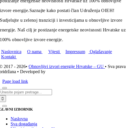
postizanje energetske neovisnosti Hrvatske uz 100% obnovljive
izvore energije.
Saznajte kako postati član Udruženja OIEH!
Sudjelujte u zelenoj tranziciji i investicijama u obnovljive izvore
energije. Naš cilj je postizanje energetske neovisnosti Hrvatske uz
100% obnovljive izvore energije.
Naslovnica
O nama
Vijesti
Impressum
Oglašavanje
Kontakt
© 2017 - 2026•
Obnovljivi izvori energije Hrvatske – GU
• Sva prava
pridržana • Developed by
ICE STUDIO d.o.o.
Page load link
Traži...
GLAVNI IZBORNIK
Naslovna
Sva događanja