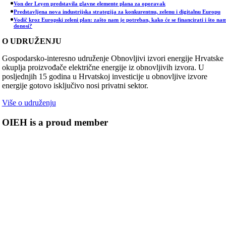
Von der Leyen predstavila glavne elemente plana za oporavak
Predstavljena nova industrijska strategija za konkurentnu, zelenu i digitalnu Europu
Vodič kroz Europski zeleni plan: zašto nam je potreban, kako će se financirati i što na
donosi?
O UDRUŽENJU
Gospodarsko-interesno udruženje Obnovljivi izvori energije Hrvatske
okuplja proizvođače električne energije iz obnovljivih izvora. U
posljednjih 15 godina u Hrvatskoj investicije u obnovljive izvore
energije gotovo isključivo nosi privatni sektor.
Više o udruženju
OIEH is a proud member