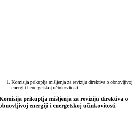
Skip
to
content
Komisija prikuplja mišljenja za reviziju direktiva o obnovljivoj
energiji i energetskoj učinkovitosti
Komisija prikuplja mišljenja za reviziju direktiva o
obnovljivoj energiji i energetskoj učinkovitosti