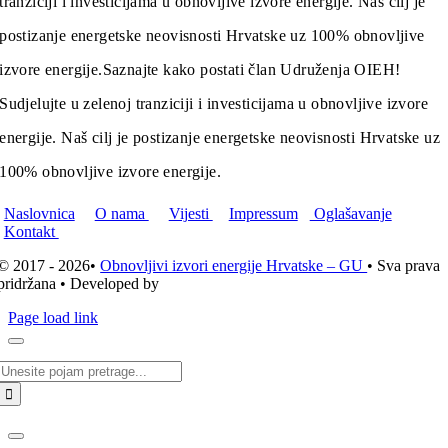
tranziciji i investicijama u obnovljive izvore energije. Naš cilj je
postizanje energetske neovisnosti Hrvatske uz 100% obnovljive
izvore energije.
Saznajte kako postati član Udruženja OIEH!
Sudjelujte u zelenoj tranziciji i investicijama u obnovljive izvore
energije. Naš cilj je postizanje energetske neovisnosti Hrvatske uz
100% obnovljive izvore energije.
Naslovnica
O nama
Vijesti
Impressum
Oglašavanje
Kontakt
© 2017 - 2026•
Obnovljivi izvori energije Hrvatske – GU
• Sva prava
pridržana • Developed by
ICE STUDIO d.o.o.
Page load link
Traži...