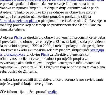
te pozvala građane i dionike da iznesu svoje komentare na temu
planova za njihovu izmjenu. Revizija te dvije direktive važna je pri
utvrđivanju kako će politike koje se odnose na obnovljive izvore
energije i energetsku učinkovitost pomoći u postizanju ciljeva
Europskog zelenog plana
u pitanjima klime i zaštite okoliša. Revizije s
dio šireg procesa koji se temelji na predviđenom donošenju Plana za
klimatske ciljeve.
U okviru
Plana
za direktivu o obnovljivoj energiji procijenit će se treba
li povećati udio obnovljive energije u EU-u, za koji je sada predviđeno
da treba biti najmanje 32% u 2030., i treba li prilagoditi druge dijelove
Direktive u skladu s europskim zelenim planom, uključujući
Strategiju
za bioraznolikost
. U okviru
Plana
za Direktivu o energetskoj
učinkovitosti ocijenit će se prikladnost postojećih propisa za
ostvarivanje aktualnih ciljeva u pogledu energetske učinkovitosti od
najmanje 32,5 posto za 2030. Odgovore koji se odnose na ta dva plana
treba poslati do 21. rujna.
Sljedeća faza u reviziji tih direktiva bit će otvoreno javno savjetovanje
koje će započeti krajem ove godine.
Više informacija možete pronaći
ovdje
.