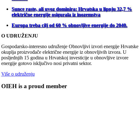
Sunce raste, ali uvoz dominira: Hrvatska u lipnju 32,7 %
električne energije osigurala iz inozemstva
Europa treba cilj od 60 % obnovljive energije do 2040.
O UDRUŽENJU
Gospodarsko-interesno udruženje Obnovljivi izvori energije Hrvatske
okuplja proizvođače električne energije iz obnovljivih izvora. U
posljednjih 15 godina u Hrvatskoj investicije u obnovljive izvore
energije gotovo isključivo nosi privatni sektor.
Više o udruženju
OIEH is a proud member