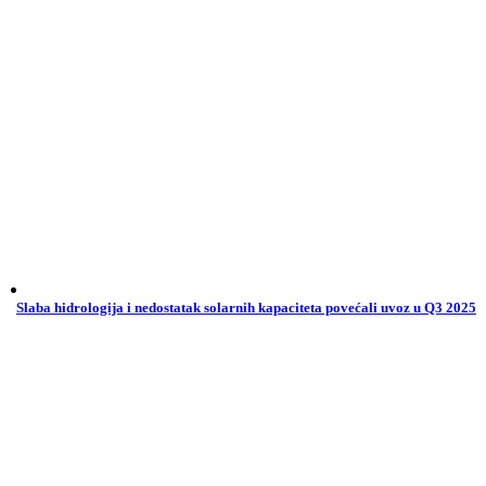
Slaba hidrologija i nedostatak solarnih kapaciteta povećali uvoz u Q3 2025