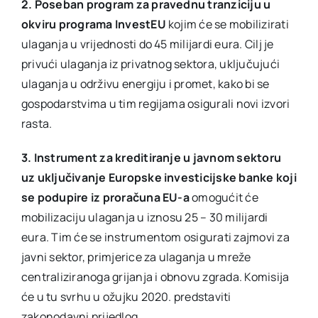
2. Poseban program za pravednu tranziciju u
okviru programa InvestEU
kojim će se mobilizirati
ulaganja u vrijednosti do 45 milijardi eura. Cilj je
privući ulaganja iz privatnog sektora, uključujući
ulaganja u održivu energiju i promet, kako bi se
gospodarstvima u tim regijama osigurali novi izvori
rasta.
3. Instrument za kreditiranje u javnom sektoru
uz uključivanje Europske investicijske banke koji
se podupire iz proračuna EU-a
omogućit će
mobilizaciju ulaganja u iznosu 25 – 30 milijardi
eura. Tim će se instrumentom osigurati zajmovi za
javni sektor, primjerice za ulaganja u mreže
centraliziranoga grijanja i obnovu zgrada. Komisija
će u tu svrhu u ožujku 2020. predstaviti
zakonodavni prijedlog.