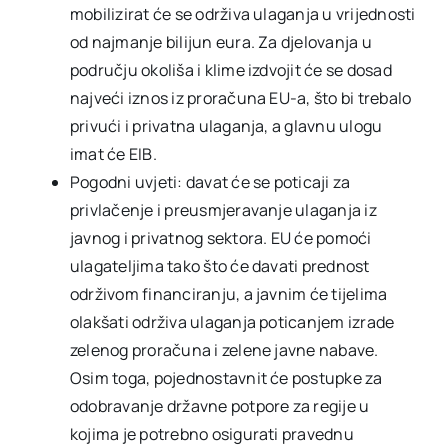
mobilizirat će se održiva ulaganja u vrijednosti
od najmanje bilijun eura. Za djelovanja u
području okoliša i klime izdvojit će se dosad
najveći iznos iz proračuna EU-a, što bi trebalo
privući i privatna ulaganja, a glavnu ulogu
imat će EIB.
Pogodni uvjeti: davat će se poticaji za
privlačenje i preusmjeravanje ulaganja iz
javnog i privatnog sektora. EU će pomoći
ulagateljima tako što će davati prednost
održivom financiranju, a javnim će tijelima
olakšati održiva ulaganja poticanjem izrade
zelenog proračuna i zelene javne nabave.
Osim toga, pojednostavnit će postupke za
odobravanje državne potpore za regije u
kojima je potrebno osigurati pravednu