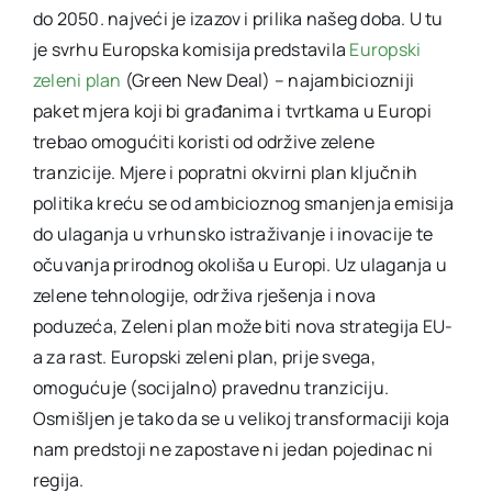
do 2050. najveći je izazov i prilika našeg doba. U tu
je svrhu Europska komisija predstavila
Europski
zeleni plan
(Green New Deal) – najambiciozniji
paket mjera koji bi građanima i tvrtkama u Europi
trebao omogućiti koristi od održive zelene
tranzicije. Mjere i popratni okvirni plan ključnih
politika kreću se od ambicioznog smanjenja emisija
do ulaganja u vrhunsko istraživanje i inovacije te
očuvanja prirodnog okoliša u Europi. Uz ulaganja u
zelene tehnologije, održiva rješenja i nova
poduzeća, Zeleni plan može biti nova strategija EU-
a za rast. Europski zeleni plan, prije svega,
omogućuje (socijalno) pravednu tranziciju.
Osmišljen je tako da se u velikoj transformaciji koja
nam predstoji ne zapostave ni jedan pojedinac ni
regija.