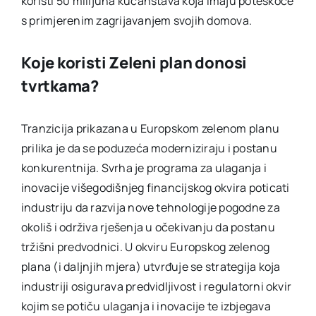
koristi 50 milijuna kućanstava koja imaju poteškoće
s primjerenim zagrijavanjem svojih domova.
Koje koristi Zeleni plan donosi
tvrtkama?
Tranzicija prikazana u Europskom zelenom planu
prilika je da se poduzeća moderniziraju i postanu
konkurentnija. Svrha je programa za ulaganja i
inovacije višegodišnjeg financijskog okvira poticati
industriju da razvija nove tehnologije pogodne za
okoliš i održiva rješenja u očekivanju da postanu
tržišni predvodnici. U okviru Europskog zelenog
plana (i daljnjih mjera) utvrđuje se strategija koja
industriji osigurava predvidljivost i regulatorni okvir
kojim se potiču ulaganja i inovacije te izbjegava