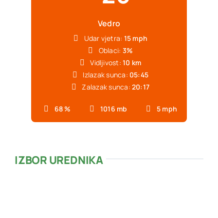
Vedro
Udar vjetra:
15 mph
Oblaci:
3%
Vidljivost:
10 km
Izlazak sunca:
05:45
Zalazak sunca:
20:17
68 %
1016 mb
5 mph
IZBOR UREDNIKA