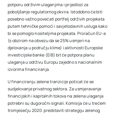
potporu održivim ulaganjima i prijedlozi za
poboljšanje regulatornog okvira. Istodobno će biti
posebno važno povećati portfelj održivih projekata
putem tehničke pomoći i savjetodavnih usluga kako
bi se pomoglo nositeljima projekata. Proračun EU-a
(s obzirom na obvezu da se 25% usmjeri na
djelovanja u području klime) i aktivnosti Europske
investicijske banke (EIB) bit će potpora planu
ulaganja u održivu Europu zajedno s nacionalnim
izvorima financiranja.
U financiranju zelene tranzicije poticat će se
sudjelovanje privatnog sektora. Za usmjeravanje
financijskih i kapitalnih tokova na zelena ulaganja
potrebni su dugoročni signali. Komisija će u trećem
tromjesečju 2020. predstaviti strategiju zelenog