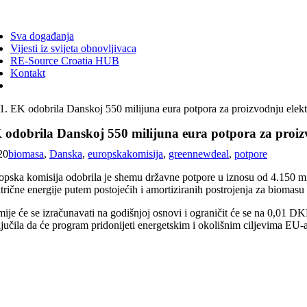
ggle
vigation
Sva događanja
Vijesti iz svijeta obnovljivaca
RE-Source Croatia HUB
Kontakt
EK odobrila Danskoj 550 milijuna eura potpora za proizvodnju elekt
 odobrila Danskoj 550 milijuna eura potpora za proizv
20
biomasa
,
Danska
,
europskakomisija
,
greennewdeal
,
potpore
opska komisija odobrila je shemu državne potpore u iznosu od 4.150 mi
trične energije putem postojećih i amortiziranih postrojenja za biomasu 
mije će se izračunavati na godišnjoj osnovi i ograničit će se na 0,01 D
ljučila da će program pridonijeti energetskim i okolišnim ciljevima E