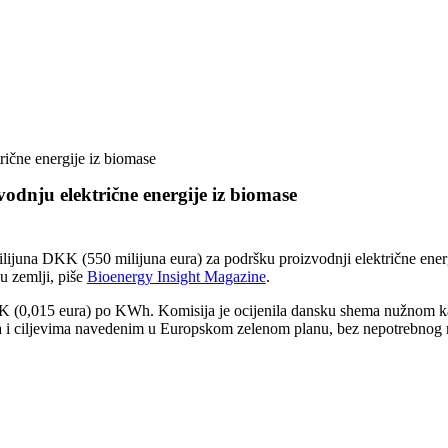
rične energije iz biomase
odnju električne energije iz biomase
lijuna DKK (550 milijuna eura) za podršku proizvodnji električne ene
u zemlji, piše
Bioenergy Insight Magazine
.
KK (0,015 eura) po KWh. Komisija je ocijenila dansku shema nužnom kako 
U-a i ciljevima navedenim u Europskom zelenom planu, bez nepotrebnog 