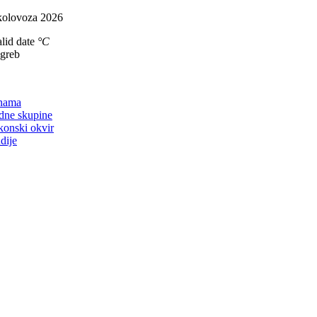
Skip
kolovoza 2026
to
lid date
°C
content
agreb
on
nama
dne skupine
konski okvir
dije