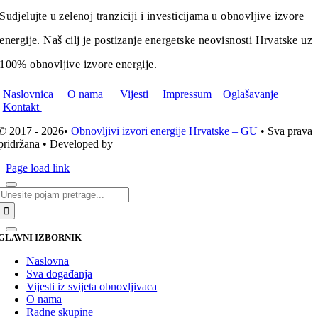
Sudjelujte u zelenoj tranziciji i investicijama u obnovljive izvore
energije. Naš cilj je postizanje energetske neovisnosti Hrvatske uz
100% obnovljive izvore energije.
Naslovnica
O nama
Vijesti
Impressum
Oglašavanje
Kontakt
© 2017 - 2026•
Obnovljivi izvori energije Hrvatske – GU
• Sva prava
pridržana • Developed by
ICE STUDIO d.o.o.
Page load link
Traži...
GLAVNI IZBORNIK
Naslovna
Sva događanja
Vijesti iz svijeta obnovljivaca
O nama
Radne skupine