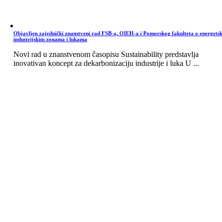
Objavljen zajednički znanstveni rad FSB-a, OIEH-a i Pomorskog fakulteta o energets
industrijskim zonama i lukama
Novi rad u znanstvenom časopisu Sustainability predstavlja
inovativan koncept za dekarbonizaciju industrije i luka U ...