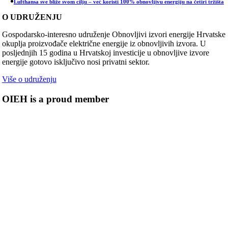
Lufthansa sve bliže svom cilju – već koristi 100% obnovljivu energiju na četiri tržišta
O UDRUŽENJU
Gospodarsko-interesno udruženje Obnovljivi izvori energije Hrvatske
okuplja proizvođače električne energije iz obnovljivih izvora. U
posljednjih 15 godina u Hrvatskoj investicije u obnovljive izvore
energije gotovo isključivo nosi privatni sektor.
Više o udruženju
OIEH is a proud member