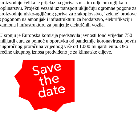
proizvodnju čelika te prijelaz na goriva s niskim udjelom ugljika u
toplinarstvu. Projekti vezani uz transport uključuju ogromne pogone za
proizvodnju nisko-ugljičnog goriva za zrakoplovstvo, ‘zelene’ brodove
s pogonom na amonijak i infrastrukturu za brodarstvo, elektrifikaciju
kamiona i infrastrukturu za punjenje električnih vozila.
U srpnju je Europska komisija predstavila javnosti fond vrijedan 750
milijardi eura za pomoć u oporavku od pandemije koronavirusa, povrh
dugoročnog proračuna vrijednog više od 1.000 milijardi eura. Oko
trećine ukupnog iznosa predviđeno je za klimatske ciljeve.