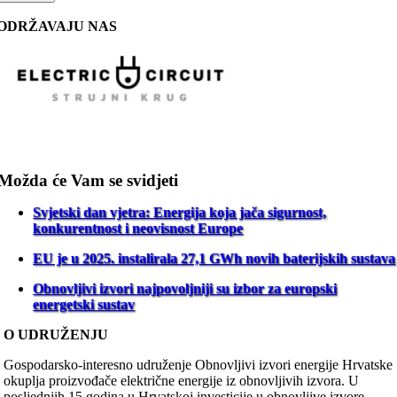
ODRŽAVAJU NAS
Možda će Vam se svidjeti
Svjetski dan vjetra: Energija koja jača sigurnost,
konkurentnost i neovisnost Europe
EU je u 2025. instalirala 27,1 GWh novih baterijskih sustava
Obnovljivi izvori najpovoljniji su izbor za europski
energetski sustav
O UDRUŽENJU
Gospodarsko-interesno udruženje Obnovljivi izvori energije Hrvatske
okuplja proizvođače električne energije iz obnovljivih izvora. U
posljednjih 15 godina u Hrvatskoj investicije u obnovljive izvore