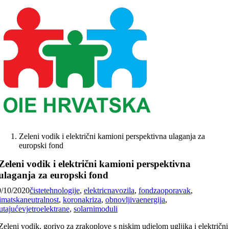
Skip
to
content
Zeleni vodik i električni kamioni perspektivna ulaganja za
europski fond
Zeleni vodik i električni kamioni perspektivna
ulaganja za europski fond
9/10/2020
čistetehnologije
,
elektricnavozila
,
fondzaoporavak
,
imatskaneutralnost
,
koronakriza
,
obnovljivaenergija
,
utajućevjetroelektrane
,
solarnimoduli
Zeleni vodik, gorivo za zrakoplove s niskim udjelom ugljika i električni