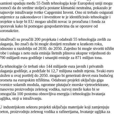
kamioni spadaju među 55 čistih tehnologija koje Europskoj uniji mogu
pomoći da do sredine stoljeća postane klimatski neutralna, pokazalo je
najnovije istraživanje tvrtke Capgemini Invent. Ono ni trebalo osigurati
smjernice za zakonodavce i investitore te je identificiralo tehnologije i
projekte u koje bi EU mogao uložiti novac iz proračuna i fonda za
oporavak kako bi pomogao gospodarstvima da se oporave od
koronakrize.
Istraživači su proučili 200 projekata i odabrali 55 tehnologija zrelih za
ulaganja, što znači da bi mogle donijeti rezultate u kratkom roku,
odnosno u razdoblju od 2030. do 2050. Zajedno bi mogle stvoriti tržišt
robe i usluga s neto nula emisija štetnih plinova ukupne vrijednosti do
790 milijardi eura godišnje i smanjiti emisije za 871 milijun tona.
Za tehnologije će trebati oko 144 milijarde eura javnih i privatnih
ulaganja godišnje, a podržale bi 12,7 milijuna radnih mjesta. Svaki euro
uložen u ovaj portfelj do 2050. mogao bi generirati devet eura budućeg
prometa na europskim tržištima. Odabrani projekti uključuju giga
tvornice solarnih modula, ogromne plutajuće morske vjetroelektrane,
masovnu proizvodnju zelenog vodika, razvoj mreže kako bi se
omogućila 100 postotna obnovljiva energija i tehnologiju hvatanja
ugljika, stoji u istraživanju.
U industrijskom sektoru projekti uključuju materijale koji zamjenjuju
beton, proizvodnju zelenog vodika u rafinerijama, hvatanje ugljika za