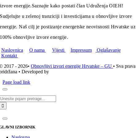
izvore energije.
Saznajte kako postati član Udruženja OIEH!
Sudjelujte u zelenoj tranziciji i investicijama u obnovljive izvore
energije. Naš cilj je postizanje energetske neovisnosti Hrvatske uz
100% obnovljive izvore energije.
Naslovnica
O nama
Vijesti
Impressum
Oglašavanje
Kontakt
© 2017 - 2026•
Obnovljivi izvori energije Hrvatske – GU
• Sva prava
pridržana • Developed by
ICE STUDIO d.o.o.
Page load link
Traži...
GLAVNI IZBORNIK
Naslovna