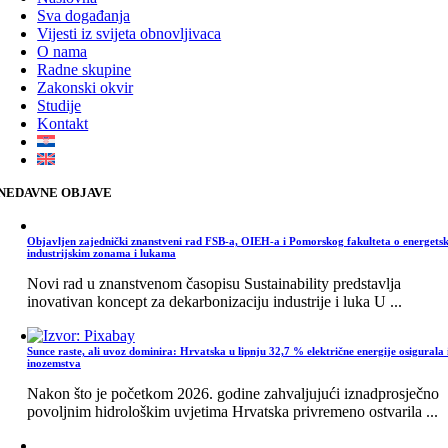
Sva događanja
Vijesti iz svijeta obnovljivaca
O nama
Radne skupine
Zakonski okvir
Studije
Kontakt
NEDAVNE OBJAVE
Objavljen zajednički znanstveni rad FSB-a, OIEH-a i Pomorskog fakulteta o energets
industrijskim zonama i lukama
Novi rad u znanstvenom časopisu Sustainability predstavlja
inovativan koncept za dekarbonizaciju industrije i luka U ...
Sunce raste, ali uvoz dominira: Hrvatska u lipnju 32,7 % električne energije osigurala 
inozemstva
Nakon što je početkom 2026. godine zahvaljujući iznadprosječno
povoljnim hidrološkim uvjetima Hrvatska privremeno ostvarila ...