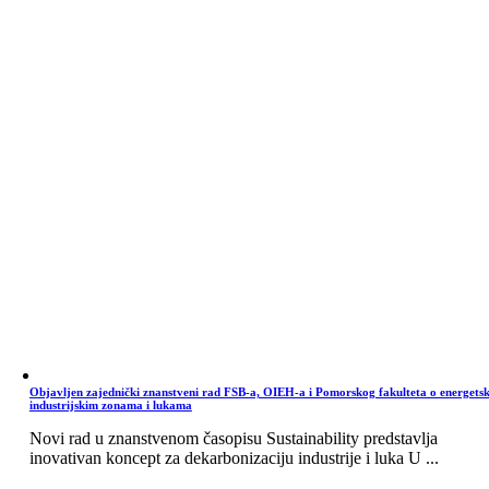
Objavljen zajednički znanstveni rad FSB-a, OIEH-a i Pomorskog fakulteta o energets
industrijskim zonama i lukama
Novi rad u znanstvenom časopisu Sustainability predstavlja
inovativan koncept za dekarbonizaciju industrije i luka U ...