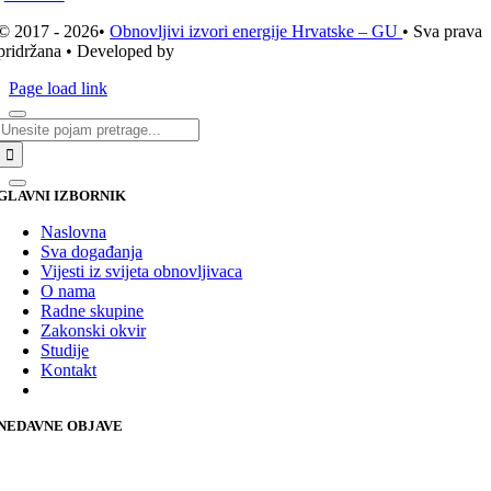
© 2017 - 2026•
Obnovljivi izvori energije Hrvatske – GU
• Sva prava
pridržana • Developed by
ICE STUDIO d.o.o.
Page load link
Traži...
GLAVNI IZBORNIK
Naslovna
Sva događanja
Vijesti iz svijeta obnovljivaca
O nama
Radne skupine
Zakonski okvir
Studije
Kontakt
NEDAVNE OBJAVE