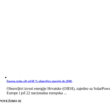
Europa treba cilj od 60 % obnovljive energije do 2040.
Obnovljivi izvori energije Hrvatske (OIEH), zajedno sa SolarPow
Europe i još 22 nacionalna europska ...
POVEŽIMO SE
Go
to