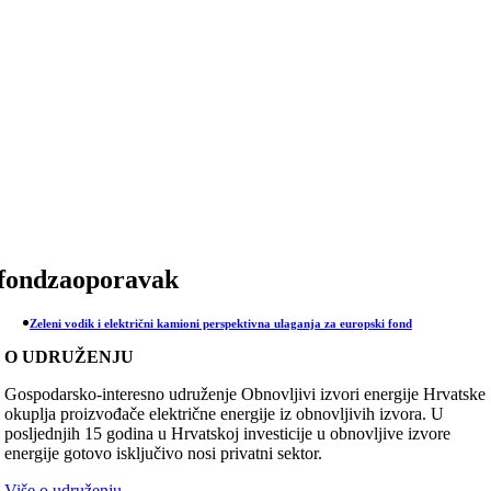
Skip
to
content
fondzaoporavak
Zeleni vodik i električni kamioni perspektivna ulaganja za europski fond
O UDRUŽENJU
Gospodarsko-interesno udruženje Obnovljivi izvori energije Hrvatske
okuplja proizvođače električne energije iz obnovljivih izvora. U
posljednjih 15 godina u Hrvatskoj investicije u obnovljive izvore
energije gotovo isključivo nosi privatni sektor.
Više o udruženju