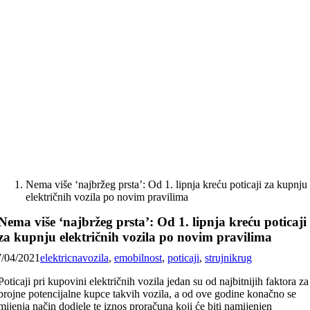
Skip
to
content
Nema više ‘najbržeg prsta’: Od 1. lipnja kreću poticaji za kupnju
električnih vozila po novim pravilima
Nema više ‘najbržeg prsta’: Od 1. lipnja kreću poticaji
za kupnju električnih vozila po novim pravilima
7/04/2021
elektricnavozila
,
emobilnost
,
poticaji
,
strujnikrug
Poticaji pri kupovini električnih vozila jedan su od najbitnijih faktora za
brojne potencijalne kupce takvih vozila, a od ove godine konačno se
mijenja način dodjele te iznos proračuna koji će biti namijenjen