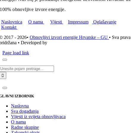
100% obnovljive izvore energije.
Naslovnica
O nama
Vijesti
Impressum
Oglašavanje
Kontakt
© 2017 - 2026•
Obnovljivi izvori energije Hrvatske – GU
• Sva prava
pridržana • Developed by
ICE STUDIO d.o.o.
Page load link
Traži...
GLAVNI IZBORNIK
Naslovna
Sva događanja
Vijesti iz svijeta obnovljivaca
O nama
Radne skupine
Zakonski okvir