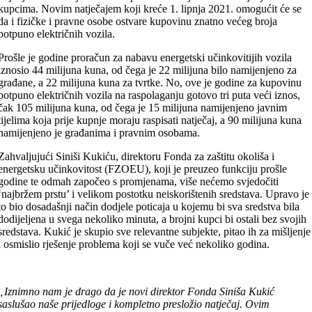
kupcima. Novim natječajem koji kreće 1. lipnja 2021. omogućit će se
da i fizičke i pravne osobe ostvare kupovinu znatno većeg broja
potpuno električnih vozila.
Prošle je godine proračun za nabavu energetski učinkovitijih vozila
iznosio 44 milijuna kuna, od čega je 22 milijuna bilo namijenjeno za
građane, a 22 milijuna kuna za tvrtke. No, ove je godine za kupovinu
potpuno električnih vozila na raspolaganju gotovo tri puta veći iznos,
čak 105 milijuna kuna, od čega je 15 milijuna namijenjeno javnim
tijelima
koja prije kupnje moraju raspisati natječaj, a 90 milijuna kuna
namijenjeno je građanima i pravnim osobama.
Zahvaljujući Siniši Kukiću, direktoru Fonda za zaštitu okoliša i
energetsku učinkovitost (FZOEU), koji je preuzeo funkciju prošle
godine te odmah započeo s promjenama, više nećemo svjedočiti
‘najbržem prstu’ i velikom postotku neiskorištenih sredstava. Upravo je
to bio dosadašnji način dodjele poticaja u kojemu bi sva sredstva bila
dodijeljena u svega nekoliko minuta, a brojni kupci bi ostali bez svojih
sredstava. Kukić je skupio sve relevantne subjekte, pitao ih za mišljenje
i osmislio rješenje problema koji se vuče već nekoliko godina.
„Iznimno nam je drago da je novi direktor Fonda Siniša Kukić
saslušao naše prijedloge i kompletno presložio natječaj. Ovim