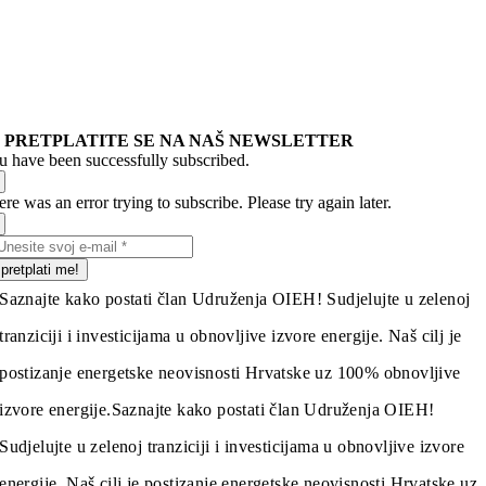
PRETPLATITE SE NA NAŠ NEWSLETTER
u have been successfully subscribed.
re was an error trying to subscribe. Please try again later.
pretplati me!
Saznajte kako postati član Udruženja OIEH! Sudjelujte u zelenoj
tranziciji i investicijama u obnovljive izvore energije. Naš cilj je
postizanje energetske neovisnosti Hrvatske uz 100% obnovljive
izvore energije.
Saznajte kako postati član Udruženja OIEH!
Sudjelujte u zelenoj tranziciji i investicijama u obnovljive izvore
energije. Naš cilj je postizanje energetske neovisnosti Hrvatske uz