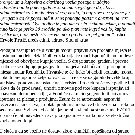
promjenama kupovina električnog vozila postaje značajno
jednostavnija te potencijalnim kupcima savjetujem da, ako su
zainteresirani za kupnju električnog vozila, to naprave ove godine jer
vjerujemo da će pojedinačni iznos poticaja padati s obzirom na rast
zainteresiranosti. Ove godine je ponuda vozila iznimno velika, u ponud
auto kuća je preko 30 modela pa ako planirate kupiti vozilo, kupite
električno, a ne nešto što nećete moći prodati za pet godina“,
ističe
Hrvoje Prpić
, predsjednik udruge Strujni krug.
Prodajni zastupnici će u svibnju morati prijaviti sva prodajna mjesta te
dostupne modele električnih vozila koja će moći isporučiti unutar devet
mjeseci od obavljene kupnje vozila. S druge strane, građani i pravne
osobe će se u lipnju prijavljivati na natječaj isključivo na prodajnim
mjesta unutar Republike Hrvatske te će, kako bi dobili poticaje, morati
uplatiti predujam za željeno vozilo. Time će se osigurati da velik broj
sredstava ponovno ne ostane neiskorišten. Procedura će ove godine biti
takva da će prodavatelj unositi osnovne podatke kupaca i ispunjavati
obaveznu dokumentaciju, a Fond će nakon toga generirati potvrdu s
uputama za plaćanje predujma. Zatim će se automatski napraviti
rezervacija sredstava, a uplata predujma morat će biti izvršena u roku o
sedam dana. Svi podaci će biti javno objavljeni na stranicama FZOEU,
a tamo će biti navedena i sva prodajna mjesta na kojima se električna
vozila mogu kupiti.
U slučaju da se vozilo ne dostavi zbog tehničkih poteškoća od strane