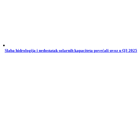
Slaba hidrologija i nedostatak solarnih kapaciteta povećali uvoz u Q3 2025