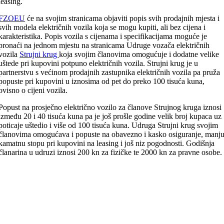
leasing.
FZOEU
će na svojim stranicama objaviti popis svih prodajnih mjesta i
svih modela električnih vozila koja se mogu kupiti, ali bez cijena i
karakteristika. Popis vozila s cijenama i specifikacijama moguće je
pronaći na jednom mjestu na stranicama Udruge vozača električnih
vozila
Strujni krug
koja svojim članovima omogućuje i dodatne velike
uštede pri kupovini potpuno električnih vozila. Strujni krug je u
partnerstvu s većinom prodajnih zastupnika električnih vozila pa pruža
popuste pri kupovini u iznosima od pet do preko 100 tisuća kuna,
ovisno o cijeni vozila.
Popust na prosječno električno vozilo za članove Strujnog kruga iznosi
između 20 i 40 tisuća kuna pa je još prošle godine velik broj kupaca uz
poticaje uštedio i više od 100 tisuća kuna. Udruga Strujni krug svojim
članovima omogućava i popuste na obavezno i kasko osiguranje, manj
kamatnu stopu pri kupovini na leasing i još niz pogodnosti. Godišnja
članarina u udruzi iznosi 200 kn za fizičke te 2000 kn za pravne osobe.