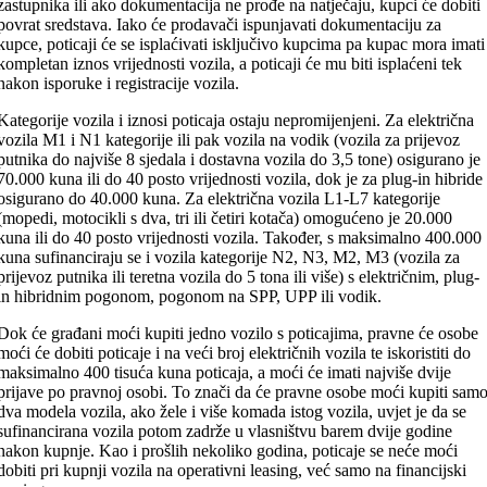
zastupnika ili ako dokumentacija ne prođe na natječaju, kupci će dobiti
povrat sredstava. Iako će prodavači ispunjavati dokumentaciju za
kupce, poticaji će se isplaćivati isključivo kupcima pa kupac mora imati
kompletan iznos vrijednosti vozila, a poticaji će mu biti isplaćeni tek
nakon isporuke i registracije vozila.
Kategorije vozila i iznosi poticaja ostaju nepromijenjeni. Za električna
vozila M1 i N1 kategorije ili pak vozila na vodik (vozila za prijevoz
putnika do najviše 8 sjedala i dostavna vozila do 3,5 tone) osigurano je
70.000 kuna ili do 40 posto vrijednosti vozila, dok je za plug-in hibride
osigurano do 40.000 kuna. Za električna vozila L1-L7 kategorije
(mopedi, motocikli s dva, tri ili četiri kotača) omogućeno je 20.000
kuna ili do 40 posto vrijednosti vozila. Također, s maksimalno 400.000
kuna sufinanciraju se i vozila kategorije N2, N3, M2, M3 (vozila za
prijevoz putnika ili teretna vozila do 5 tona ili više) s električnim, plug-
in hibridnim pogonom, pogonom na SPP, UPP ili vodik.
Dok će građani moći kupiti jedno vozilo s poticajima, pravne će osobe
moći će dobiti poticaje i na veći broj električnih vozila te iskoristiti do
maksimalno 400 tisuća kuna poticaja, a moći će imati najviše dvije
prijave po pravnoj osobi. To znači da će pravne osobe moći kupiti sam
dva modela vozila, ako žele i više komada istog vozila, uvjet je da se
sufinancirana vozila potom zadrže u vlasništvu barem dvije godine
nakon kupnje. Kao i prošlih nekoliko godina, poticaje se neće moći
dobiti pri kupnji vozila na operativni leasing, već samo na financijski