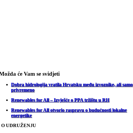
Možda će Vam se svidjeti
Dobra hidrologija vratila Hrvatsku među izvoznike, ali samo
privremeno
Renewables for All – Izvješće o PPA tržištu u RH
Renewables for All otvorio raspravu o budućnosti lokalne
energetike
O UDRUŽENJU