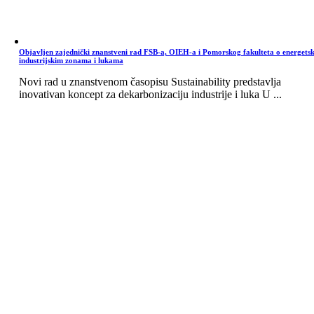
Objavljen zajednički znanstveni rad FSB-a, OIEH-a i Pomorskog fakulteta o energets
industrijskim zonama i lukama
Novi rad u znanstvenom časopisu Sustainability predstavlja
inovativan koncept za dekarbonizaciju industrije i luka U ...