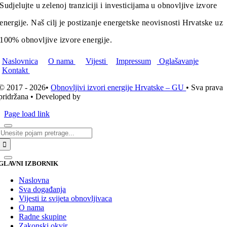
Sudjelujte u zelenoj tranziciji i investicijama u obnovljive izvore
energije. Naš cilj je postizanje energetske neovisnosti Hrvatske uz
100% obnovljive izvore energije.
Naslovnica
O nama
Vijesti
Impressum
Oglašavanje
Kontakt
© 2017 - 2026•
Obnovljivi izvori energije Hrvatske – GU
• Sva prava
pridržana • Developed by
ICE STUDIO d.o.o.
Page load link
Traži...
GLAVNI IZBORNIK
Naslovna
Sva događanja
Vijesti iz svijeta obnovljivaca
O nama
Radne skupine
Zakonski okvir