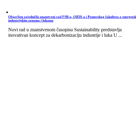
Objavljen zajednički znanstveni rad FSB-a, OIEH-a i Pomorskog fakulteta o energets
industrijskim zonama i lukama
Novi rad u znanstvenom časopisu Sustainability predstavlja
inovativan koncept za dekarbonizaciju industrije i luka U ...