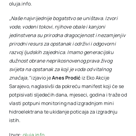
oluja.info.
„Naše najvrijednije bogatstvo se uništava. Izvori
vode, vodeni tokovi, njihove obale i kanjoni
jedinstvena su prirodna dragocjenost i nezamjenjiv
prirodni resurs za opstanak i održivi i odgovorni
razvoj ljudskih zajednica. Imamo generacijsku
dužnost obrane neprikosnovenog prava živog
svijeta na opstanak za koji je voda od vitalnog
značaja,“
izjavio je
Anes Prodić
iz Eko Akcije
Sarajevo, naglasivši da pokreću manifest koji će se
potpisivati sljedećih dana, mjeseci, godina i traže od
vlasti potpuni monitoring nad izgradnjom mini
hidroelektrana te ukidanje poticaja za izgradnju
istih.
Izvor:
oluja.info