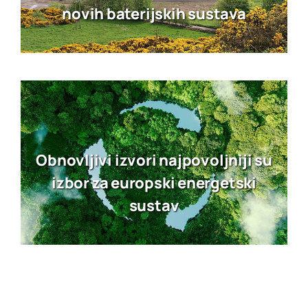
novih baterijskih sustava
Obnovljivi izvori najpovoljniji su
izbor za europski energetski
sustav