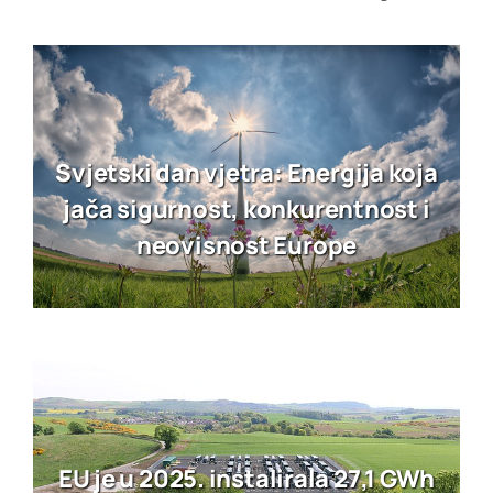
Svjetski dan vjetra: Energija koja
jača sigurnost, konkurentnost i
neovisnost Europe
EU je u 2025. instalirala 27,1 GWh