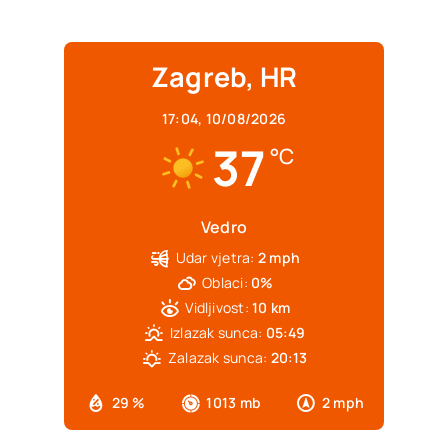
Zagreb, HR
17:04,
10/08/2026
37
°C
Vedro
Udar vjetra:
2 mph
Oblaci:
0%
Vidljivost:
10 km
Izlazak sunca:
05:49
Zalazak sunca:
20:13
29 %
1013 mb
2 mph