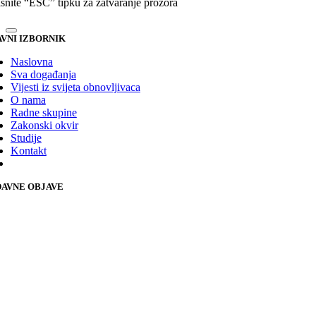
isnite “ESC” tipku za zatvaranje prozora
VNI IZBORNIK
Naslovna
Sva događanja
Vijesti iz svijeta obnovljivaca
O nama
Radne skupine
Zakonski okvir
Studije
Kontakt
AVNE OBJAVE