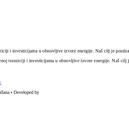
iciji i investicijama u obnovljive izvore energije. Naš cilj je post
oj tranziciji i investicijama u obnovljive izvore energije. Naš cil
t
držana • Developed by
ICE STUDIO d.o.o.