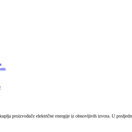
e
gije
?
plja proizvođače električne energije iz obnovljivih izvora. U posljednj