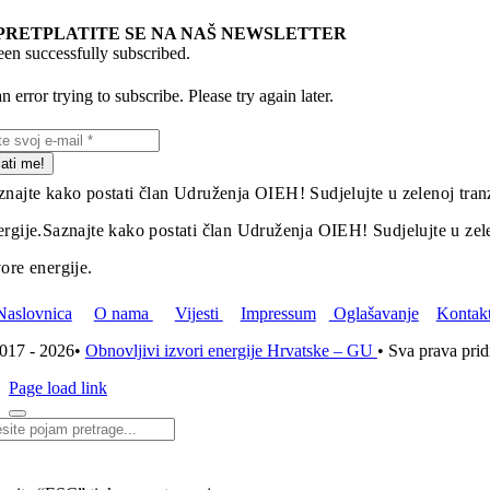
PRETPLATITE SE NA NAŠ NEWSLETTER
en successfully subscribed.
 error trying to subscribe. Please try again later.
lati me!
znajte kako postati član Udruženja OIEH! Sudjelujte u zelenoj tranz
ergije.
Saznajte kako postati član Udruženja OIEH! Sudjelujte u zelen
vore energije.
Naslovnica
O nama
Vijesti
Impressum
Oglašavanje
Kontak
017 - 2026•
Obnovljivi izvori energije Hrvatske – GU
• Sva prava pri
Page load link
i...