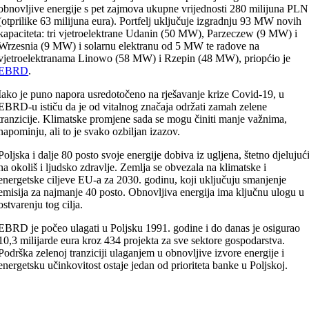
obnovljive energije s pet zajmova ukupne vrijednosti 280 milijuna PLN
(otprilike 63 milijuna eura). Portfelj uključuje izgradnju 93 MW novih
kapaciteta: tri vjetroelektrane Udanin (50 MW), Parzeczew (9 MW) i
Wrzesnia (9 MW) i solarnu elektranu od 5 MW te radove na
vjetroelektranama Linowo (58 MW) i Rzepin (48 MW), priopćio je
EBRD
.
Iako je puno napora usredotočeno na rješavanje krize Covid-19, u
EBRD-u ističu da je od vitalnog značaja održati zamah zelene
tranzicije. Klimatske promjene sada se mogu činiti manje važnima,
napominju, ali to je svako ozbiljan izazov.
Poljska i dalje 80 posto svoje energije dobiva iz ugljena, štetno djelujuć
na okoliš i ljudsko zdravlje. Zemlja se obvezala na klimatske i
energetske ciljeve EU-a za 2030. godinu, koji uključuju smanjenje
emisija za najmanje 40 posto. Obnovljiva energija ima ključnu ulogu u
ostvarenju tog cilja.
EBRD je počeo ulagati u Poljsku 1991. godine i do danas je osigurao
10,3 milijarde eura kroz 434 projekta za sve sektore gospodarstva.
Podrška zelenoj tranziciji ulaganjem u obnovljive izvore energije i
energetsku učinkovitost ostaje jedan od prioriteta banke u Poljskoj.