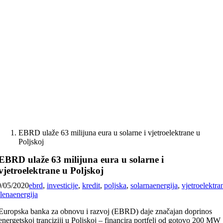
Skip
to
content
EBRD ulaže 63 milijuna eura u solarne i vjetroelektrane u
Poljskoj
EBRD ulaže 63 milijuna eura u solarne i
vjetroelektrane u Poljskoj
0/05/2020
ebrd
,
investicije
,
kredit
,
poljska
,
solarnaenergija
,
vjetroelektra
lenaenergija
Europska banka za obnovu i razvoj (EBRD) daje značajan doprinos
energetskoj tranciziji u Poljskoj – financira portfelj od gotovo 200 MW