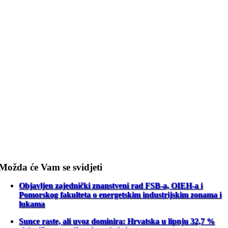
Možda će Vam se svidjeti
Objavljen zajednički znanstveni rad FSB-a, OIEH-a i
Pomorskog fakulteta o energetskim industrijskim zonama i
lukama
Sunce raste, ali uvoz dominira: Hrvatska u lipnju 32,7 %