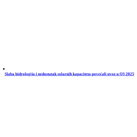
Slaba hidrologija i nedostatak solarnih kapaciteta povećali uvoz u Q3 2025