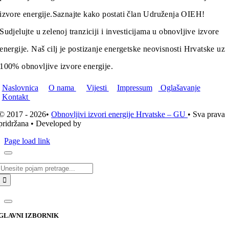
izvore energije.
Saznajte kako postati član Udruženja OIEH!
Sudjelujte u zelenoj tranziciji i investicijama u obnovljive izvore
energije. Naš cilj je postizanje energetske neovisnosti Hrvatske uz
100% obnovljive izvore energije.
Naslovnica
O nama
Vijesti
Impressum
Oglašavanje
Kontakt
© 2017 - 2026•
Obnovljivi izvori energije Hrvatske – GU
• Sva prava
pridržana • Developed by
ICE STUDIO d.o.o.
Page load link
Traži...
GLAVNI IZBORNIK