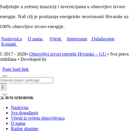
Sudjelujte u zelenoj tranziciji i investicijama u obnovljive izvore
energije. Naš cilj je postizanje energetske neovisnosti Hrvatske uz
100% obnovljive izvore energije.
Naslovnica
O nama
Vijesti
Impressum
Oglašavanje
Kontakt
© 2017 - 2026•
Obnovljivi izvori energije Hrvatske – GU
• Sva prava
pridržana • Developed by
ICE STUDIO d.o.o.
Page load link
Traži...
GLAVNI IZBORNIK
Naslovna
Sva događanja
Vijesti iz svijeta obnovljivaca
O nama
Radne skupine