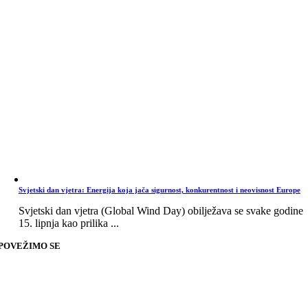
Svjetski dan vjetra: Energija koja jača sigurnost, konkurentnost i neovisnost Europe
Svjetski dan vjetra (Global Wind Day) obilježava se svake godine
15. lipnja kao prilika ...
POVEŽIMO SE
Go
to
Top