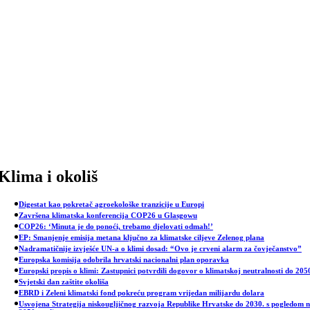
Skip
to
content
Klima i okoliš
Digestat kao pokretač agroekološke tranzicije u Europi
Završena klimatska konferencija COP26 u Glasgowu
COP26: ‘Minuta je do ponoći, trebamo djelovati odmah!’
EP: Smanjenje emisija metana ključno za klimatske ciljeve Zelenog plana
Nadramatičnije izvješće UN-a o klimi dosad: “Ovo je crveni alarm za čovječanstvo”
Europska komisija odobrila hrvatski nacionalni plan oporavka
Europski propis o klimi: Zastupnici potvrdili dogovor o klimatskoj neutralnosti do 205
Svjetski dan zaštite okoliša
EBRD i Zeleni klimatski fond pokreću program vrijedan milijardu dolara
Usvojena Strategija niskougljičnog razvoja Republike Hrvatske do 2030. s pogledom 