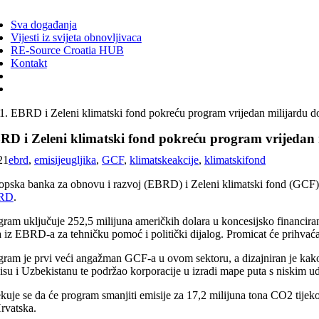
ggle
vigation
Sva događanja
Vijesti iz svijeta obnovljivaca
RE-Source Croatia HUB
Kontakt
EBRD i Zeleni klimatski fond pokreću program vrijedan milijardu d
RD i Zeleni klimatski fond pokreću program vrijedan 
21
ebrd
,
emisijeugljika
,
GCF
,
klimatskeakcije
,
klimatskifond
opska banka za obnovu i razvoj (EBRD) i Zeleni klimatski fond (GCF) po
RD
.
gram uključuje 252,5 milijuna američkih dolara u koncesijsko financira
a iz EBRD-a za tehničku pomoć i politički dijalog. Promicat će prihvaća
gram je prvi veći angažman GCF-a u ovom sektoru, a dizajniran je kako b
su i Uzbekistanu te podržao korporacije u izradi mape puta s niskim udj
kuje se da će program smanjiti emisije za 17,2 milijuna tona CO2 tijeko
Hrvatska.