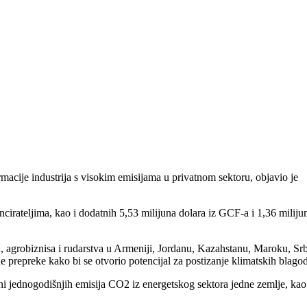
acije industrija s visokim emisijama u privatnom sektoru, objavio je
irateljima, kao i dodatnih 5,53 milijuna dolara iz GCF-a i 1,36 miliju
 agrobiznisa i rudarstva u Armeniji, Jordanu, Kazahstanu, Maroku, Srbi
 prepreke kako bi se otvorio potencijal za postizanje klimatskih blagod
ini jednogodišnjih emisija CO2 iz energetskog sektora jedne zemlje, kao