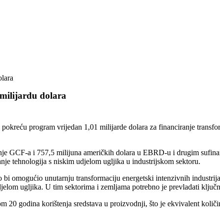
olara
milijardu dolara
kreću program vrijedan 1,01 milijarde dolara za financiranje transform
nje GCF-a i 757,5 milijuna američkih dolara u EBRD-u i drugim sufinanc
nje tehnologija s niskim udjelom ugljika u industrijskom sektoru.
i omogućio unutarnju transformaciju energetski intenzivnih industrija,
elom ugljika. U tim sektorima i zemljama potrebno je prevladati ključne
m 20 godina korištenja sredstava u proizvodnji, što je ekvivalent količ