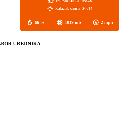
Izlazak sunca:
05:48
Zalazak sunca:
20:14
66 %
1019 mb
2 mph
ZBOR UREDNIKA