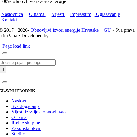
100% obnovljive izvore energije.
Naslovnica
O nama
Vijesti
Impressum
Oglašavanje
Kontakt
© 2017 - 2026•
Obnovljivi izvori energije Hrvatske – GU
• Sva prava
pridržana • Developed by
ICE STUDIO d.o.o.
Page load link
Traži...
GLAVNI IZBORNIK
Naslovna
Sva događanja
Vijesti iz svijeta obnovljivaca
O nama
Radne skupine
Zakonski okvir
Studije