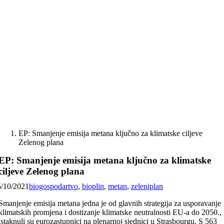
Skip
to
content
EP: Smanjenje emisija metana ključno za klimatske ciljeve
Zelenog plana
EP: Smanjenje emisija metana ključno za klimatske
ciljeve Zelenog plana
5/10/2021
biogospodartvo
,
bioplin
,
metan
,
zeleniplan
Smanjenje emisija metana jedna je od glavnih strategija za usporavanje
klimatskih promjena i dostizanje klimatske neutralnosti EU-a do 2050.,
istaknuli su eurozastupnici na plenarnoj sjednici u Strasbourgu. S 563