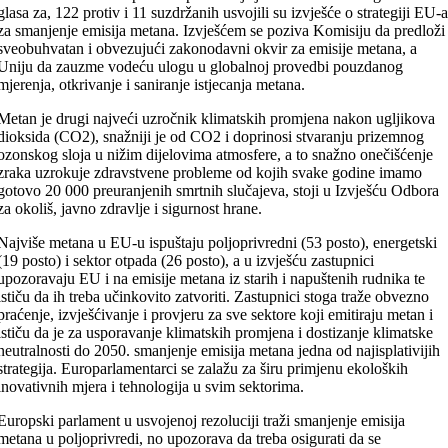
glasa za, 122 protiv i 11 suzdržanih usvojili su izvješće o strategiji EU-
za smanjenje emisija metana. Izvješćem se poziva Komisiju da predloži
sveobuhvatan i obvezujući zakonodavni okvir za emisije metana, a
Uniju da zauzme vodeću ulogu u globalnoj provedbi pouzdanog
mjerenja, otkrivanje i saniranje istjecanja metana.
Metan je drugi najveći uzročnik klimatskih promjena nakon ugljikova
dioksida (CO2), snažniji je od CO2 i doprinosi stvaranju prizemnog
ozonskog sloja u nižim dijelovima atmosfere, a to snažno onečišćenje
zraka uzrokuje zdravstvene probleme od kojih svake godine imamo
gotovo 20 000 preuranjenih smrtnih slučajeva, stoji u Izvješću Odbora
za okoliš, javno zdravlje i sigurnost hrane.
Najviše metana u EU-u ispuštaju poljoprivredni (53 posto), energetski
(19 posto) i sektor otpada (26 posto), a u izvješću zastupnici
upozoravaju EU i na emisije metana iz starih i napuštenih rudnika te
ističu da ih treba učinkovito zatvoriti. Zastupnici stoga traže obvezno
praćenje, izvješćivanje i provjeru za sve sektore koji emitiraju metan i
ističu da je za usporavanje klimatskih promjena i dostizanje klimatske
neutralnosti do 2050. smanjenje emisija metana jedna od najisplativijih
strategija. Europarlamentarci se zalažu za širu primjenu ekoloških
inovativnih mjera i tehnologija u svim sektorima.
Europski parlament u usvojenoj rezoluciji traži smanjenje emisija
metana u poljoprivredi, no upozorava da treba osigurati da se