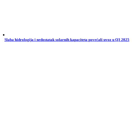
Slaba hidrologija i nedostatak solarnih kapaciteta povećali uvoz u Q3 2025