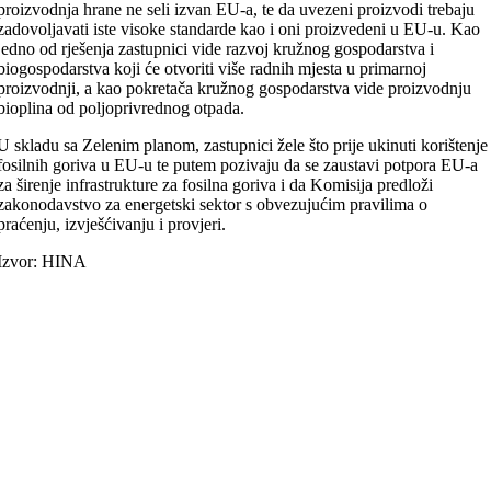
proizvodnja hrane ne seli izvan EU-a, te da uvezeni proizvodi trebaju
zadovoljavati iste visoke standarde kao i oni proizvedeni u EU-u. Kao
jedno od rješenja zastupnici vide razvoj kružnog gospodarstva i
biogospodarstva koji će otvoriti više radnih mjesta u primarnoj
proizvodnji, a kao pokretača kružnog gospodarstva vide proizvodnju
bioplina od poljoprivrednog otpada.
U skladu sa Zelenim planom, zastupnici žele što prije ukinuti korištenje
fosilnih goriva u EU-u te putem pozivaju da se zaustavi potpora EU-a
za širenje infrastrukture za fosilna goriva i da Komisija predloži
zakonodavstvo za energetski sektor s obvezujućim pravilima o
praćenju, izvješćivanju i provjeri.
Izvor: HINA