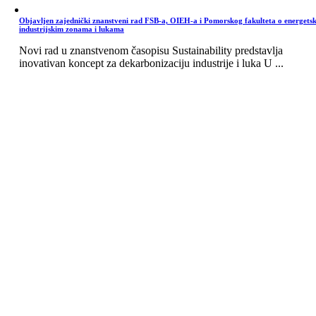
Objavljen zajednički znanstveni rad FSB-a, OIEH-a i Pomorskog fakulteta o energets
industrijskim zonama i lukama
Novi rad u znanstvenom časopisu Sustainability predstavlja
inovativan koncept za dekarbonizaciju industrije i luka U ...