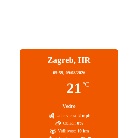
Zagreb, HR
05:59,
09/08/2026
21
°C
Vedro
Udar vjetra:
2 mph
Oblaci:
0%
Vidljivost:
10 km