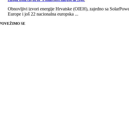
Europa treba cilj od 60 % obnovljive energije do 2040.
Obnovljivi izvori energije Hrvatske (OIEH), zajedno sa SolarPow
Europe i još 22 nacionalna europska ...
POVEŽIMO SE
Go
to
Top