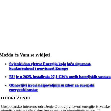
Možda će Vam se svidjeti
Svjetski dan vjetra: Energija koja jača sigurnost,
konkurentnost i neovisnost Europe
EU je u 2025. instalirala 27,1 GWh novih baterijskih sustava
Obnovljivi izvori najpovoljniji su izbor za europski
energetski sustav
O UDRUŽENJU
Gospodarsko-interesno udruženje Obnovljivi izvori energije Hrvatske
okuplja proizvođače električne energije iz obnovljivih izvora. U