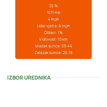
22 %
1011 mb
4 mph
Udar vjetra:
6 mph
Oblaci:
1%
Vidljivost:
10 km
Izlazak sunca:
05:44
Zalazak sunca:
20:19
IZBOR UREDNIKA