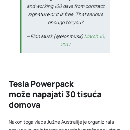
and working 100 days from contract
signature or it is free. That serious
enough for you?
— Elon Musk (@elonmusk)
March 10,
2017
Tesla Powerpack
može napajati 30 tisuća
domova
Nakon toga vlada Južne Australije je organizirala
poziv na iskaz interesa za gradnju mrežnog sustava