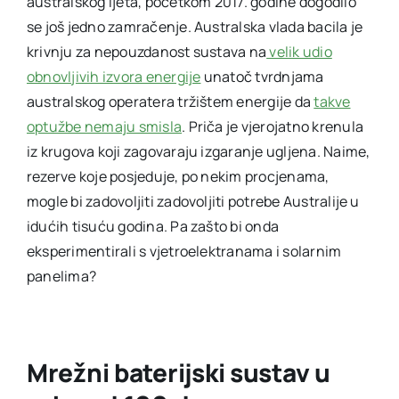
australskog ljeta, početkom 2017. godine dogodilo
se još jedno zamračenje. Australska vlada bacila je
krivnju za nepouzdanost sustava na
velik udio
obnovljivih izvora energije
unatoč tvrdnjama
australskog operatera tržištem energije da
takve
optužbe nemaju smisla
. Priča je vjerojatno krenula
iz krugova koji zagovaraju izgaranje ugljena. Naime,
rezerve koje posjeduje, po nekim procjenama,
mogle bi zadovoljiti zadovoljiti potrebe Australije u
idućih tisuću godina. Pa zašto bi onda
eksperimentirali s vjetroelektranama i solarnim
panelima?
Mrežni baterijski sustav u