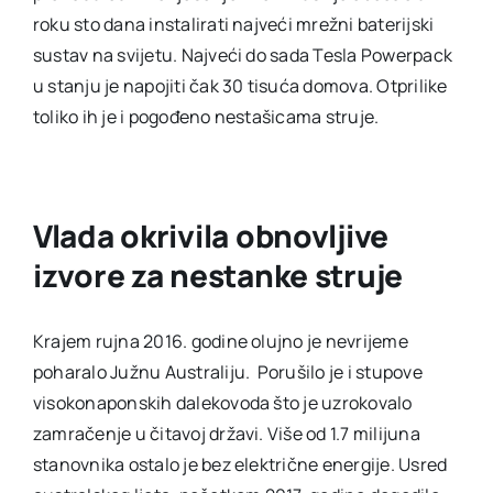
roku sto dana instalirati najveći mrežni baterijski
sustav na svijetu. Najveći do sada Tesla Powerpack
u stanju je napojiti čak 30 tisuća domova. Otprilike
toliko ih je i pogođeno nestašicama struje.
Vlada okrivila obnovljive
izvore za nestanke struje
Krajem rujna 2016. godine olujno je nevrijeme
poharalo Južnu Australiju. Porušilo je i stupove
visokonaponskih dalekovoda što je uzrokovalo
zamračenje u čitavoj državi. Više od 1.7 milijuna
stanovnika ostalo je bez električne energije. Usred