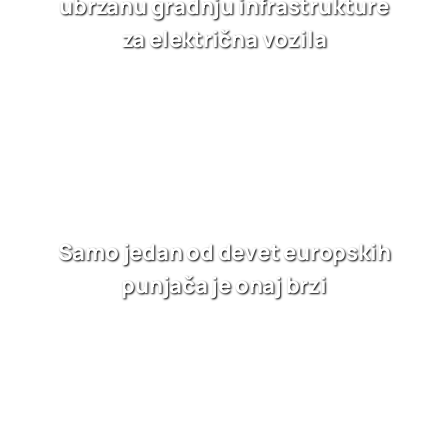
ubrzanu gradnju infrastrukture
za električna vozila
Samo jedan od devet europskih
punjača je onaj brzi