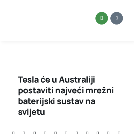
Skip
to
content
Tesla će u Australiji
postaviti najveći mrežni
baterijski sustav na
svijetu