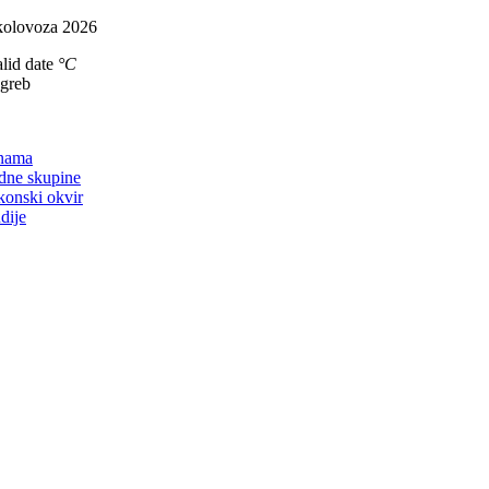
Skip
kolovoza 2026
to
lid date
°C
content
agreb
on
nama
dne skupine
konski okvir
dije