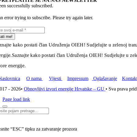
PRETPLATITE SE NA NAŠ NEWSLETTER
en successfully subscribed.
 error trying to subscribe. Please try again later.
lati me!
znajte kako postati član Udruženja OIEH! Sudjelujte u zelenoj tranz
ergije.
Saznajte kako postati član Udruženja OIEH! Sudjelujte u zelen
vore energije.
Naslovnica
O nama
Vijesti
Impressum
Oglašavanje
Kontak
017 - 2026•
Obnovljivi izvori energije Hrvatske – GU
• Sva prava pri
Page load link
i...
isnite “ESC” tipku za zatvaranje prozora