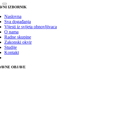
VNI IZBORNIK
Naslovna
Sva događanja
Vijesti iz svijeta obnovljivaca
O nama
Radne skupine
Zakonski okvir
Studije
Kontakt
AVNE OBJAVE