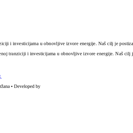
iciji i investicijama u obnovljive izvore energije. Naš cilj je post
oj tranziciji i investicijama u obnovljive izvore energije. Naš cil
t
držana • Developed by
ICE STUDIO d.o.o.