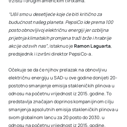
tržištu i drugim američkim tvrtkama.
“Ušli smo u desetljeće koje će biti kritično za
budućnost našeg planeta. PepsiCo ide prema 100
posto obnovljivoj električnu energiji jer ozbiljna
prijetnja klimatskih promjena traži brže i hrabrije
akcije od svih nas”
, istaknuo je
Ramon Laguarta
,
predsjednik i izvršni direktor PepsiCo-a.
Očekuje se da će njihov prelazak na obnovljivu
električnu energiju u SAD-u ove godine donijeti 20-
postotno smanjenje emisija stakleničkih plinova u
odnosu na početnu vrijednost iz 2015. godine. To
predstavlja značajan doprinos kompanijinom cilju
smanjenja apsolutnih emisija stakleničkih plinova u
svom globalnom lancu za 20 posto do 2030. u
odnosu na početnu vrijednost iz 2015. godine.