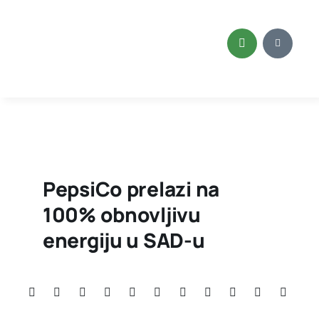
Skip
to
content
PepsiCo prelazi na
100% obnovljivu
energiju u SAD-u