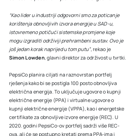
“Kao lider u industriji odgovorni smo za poticanje
korištenja obnovljivih izvora energije u SAD-u,
istovremeno potičući sistemske promjene koje
mogu izgraditi održiviji prehrambeni sustav. Ovo je
još jedan korak naprijed u tom putu”
, rekao je
Simon Lowden
, glavni direktor za održivost u tvrtki.
PepsiCo planira ciljati na raznovrstan portfelj
rješenja kako bi se postigla 100 posto obnovljiva
električna energija. To uključuje ugovore o kupnji
električne energije (PPA) i virtualne ugovore o
kupnji električne energije (VPPA), kao i energetske
certifikate za obnovljive izvore energije (REC). U
2020. godini PepsiCo-ov portfelj sadrži više REC-
ova, ali će se postupno kretati prema PPA-ima i