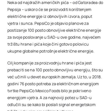
Neka od najdražih američkih pića – od Gatoradea do
Pepsija – uskoro će se proizvoditi ​​korištenjem
električne energije iz obnovljivih izvora, poput
vjetra i sunca. PepsiCo je objavio planove za
postizanje 100 posto obnovljive električne energije
za svoje poslovanje u SAD-u ove godine, najvećem
tržištu hrane i pića koje čini gotovo polovicu
ukupne globalne potrošnje električne energije.
Cilj kompanije za proizvodnju hrane i pića jest
prebaciti se na 100 posto obnovljivu energiju, što su
već učinili u devet europskih zemalja. Uz to, u 2018.
godini 76 posto potreba za električnom energijom
tvrtke PepsiCo Mexico Foods bilo je pokriveno
energijom vjetra. A za najnoviji potez u SAD-u
odlučili su se kako bi poslali signal energetskom