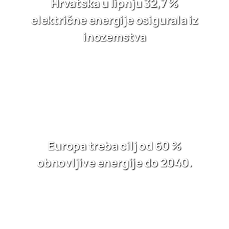
Hrvatska u lipnju 32,7 %
električne energije osigurala iz
inozemstva
Europa treba cilj od 60 %
obnovljive energije do 2040.