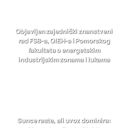
Objavljen zajednički znanstveni
rad FSB-a, OIEH-a i Pomorskog
fakulteta o energetskim
industrijskim zonama i lukama
Sunce raste, ali uvoz dominira: