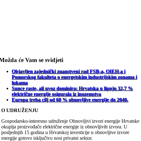
Možda će Vam se svidjeti
Objavljen zajednički znanstveni rad FSB-a, OIEH-a i
Pomorskog fakulteta o energetskim industrijskim zonama i
lukama
Sunce raste, ali uvoz dominira: Hrvatska u lipnju 32,7 %
električne energije osigurala iz inozemstva
Europa treba cilj od 60 % obnovljive energije do 2040.
O UDRUŽENJU
Gospodarsko-interesno udruženje Obnovljivi izvori energije Hrvatske
okuplja proizvođače električne energije iz obnovljivih izvora. U
posljednjih 15 godina u Hrvatskoj investicije u obnovljive izvore
energije gotovo isključivo nosi privatni sektor.