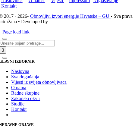
Naslovnica
O nama
Vijesti
Impressum
Oglašavanje
Kontakt
© 2017 - 2026•
Obnovljivi izvori energije Hrvatske – GU
• Sva prava
pridržana • Developed by
ICE STUDIO d.o.o.
Page load link
Traži...
GLAVNI IZBORNIK
Naslovna
Sva događanja
Vijesti iz svijeta obnovljivaca
O nama
Radne skupine
Zakonski okvir
Studije
Kontakt
NEDAVNE OBJAVE