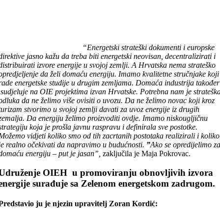
“Energetski strateški dokumenti i europske
direktive jasno kažu da treba biti energetski neovisan, decentralizirati i
distribuirati izvore energije u svojoj zemlji. A Hrvatska nema strateško
opredjeljenje da želi domaću energiju. Imamo kvalitetne stručnjake koji
rade energetske studije u drugim zemljama. Domaća industrija također
sudjeluje na OIE projektima izvan Hrvatske. Potrebna nam je stratešk
odluka da ne želimo više ovisiti o uvozu. Da ne želimo novac koji kroz
turizam stvorimo u svojoj zemlji davati za uvoz energije iz drugih
zemalja. Da energiju želimo proizvoditi ovdje. Imamo niskougljičnu
strategiju koja je prošla javnu raspravu i definirala sve postotke.
Možemo vidjeti koliko smo od tih zacrtanih postotaka realizirali i koliko
je realno očekivati da napravimo u budućnosti.
”
Ako se opredijelimo z
domaću energiju – put je jasan”,
zaključila je Maja Pokrovac.
Udruženje OIEH u promoviranju obnovljivih izvora
energije surađuje sa Zelenom energetskom zadrugom.
Predstavio ju je njezin upravitelj Zoran Kordić: