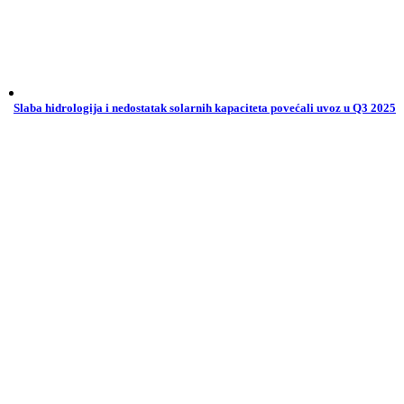
Slaba hidrologija i nedostatak solarnih kapaciteta povećali uvoz u Q3 2025