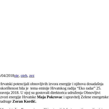
5/04/2018
oie
,
oieh
,
zez
Hrvatski potencijali obnovljivih izvora energije i njihova dosadašnja
iskorištenost bila je tema emisije Hrvatskog radija “Eko radar” 25.
travnja 2018. U njoj su gostovali direktorica udruženja Obnovljivi
izvori energije Hrvatske
Maja Pokrovac
i upravitelj Zelene energetske
zadruge
Zoran Kordić.