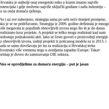
Hrvatsku je najbolji onaj energetski miks u kojem imamo najviše
potencijala i gdje možemo najviše uključiti građane i našu industriju –
to su onda domaća rješenja.
No i uz sve nabrojeno, strategija sama po sebi neće donijeti promjene,
ako je se ne pridržavamo. Strategija iz 2009. godine definirala je mnog
više megavata iz pojedinih obnovljivih izvora nego što ih je do danas
realizirano kroz projekte. A projekti se teško mogu realizirati kad nam
nedostaju podzakonski akti. Iako se često govori o proizvodnji energije
iz obnovljivih izvora, zadnji projekti iz poticanog modela su iz 2013. i
sada se samo dovršavaju jer im za realizaciju u Hrvatskoj treba
dvostruko više vremena nego u zemljama zapadne Europe. Takav
pristup je doveo do zamrzavanja OIE sektora.
Ako se opredijelimo za domaću energiju – put je jasan