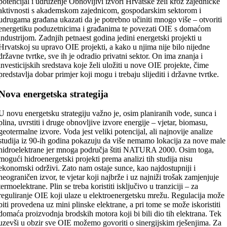
potencijal i udruženje Obnovljivi izvori Hrvatske želi kroz zajedničke
aktivnosti s akademskom zajednicom, gospodarskim sektorom i
udrugama građana ukazati da je potrebno učiniti mnogo više – otvoriti
energetiku poduzetnicima i građanima te povezati OIE s domaćom
industrijom. Zadnjih petnaest godina jedini energetski projekti u
Hrvatskoj su upravo OIE projekti, a kako u njima nije bilo nijedne
državne tvrtke, sve ih je odradio privatni sektor. On ima znanja i
investicijskih sredstava koje želi uložiti u nove OIE projekte, čime
predstavlja dobar primjer koji mogu i trebaju slijediti i državne tvrtke.
Nova energetska strategija
U novu energetsku strategiju važno je, osim planiranih vode, sunca i
plina, uvrstiti i druge obnovljive izvore energije – vjetar, biomasu,
geotermalne izvore. Voda jest veliki potencijal, ali najnovije analize
studija iz 90-ih godina pokazuju da više nemamo lokacija za nove male
hidroelektrane jer mnoga područja štiti NATURA 2000. Osim toga,
mogući hidroenergetski projekti prema analizi tih studija nisu
ekonomski održivi. Zato nam ostaje sunce, kao najdostupniji i
neograničen izvor, te vjetar koji najbrže i uz najniži trošak zamjenjuje
termoelektrane. Plin se treba koristiti isključivo u tranziciji – za
reguliranje OIE koji ulaze u elektroenergetsku mrežu. Regulacija može
biti provedena uz mini plinske elektrane, a pri tome se može iskoristiti
domaća proizvodnja brodskih motora koji bi bili dio tih elektrana. Tek
uzevši u obzir sve OIE možemo govoriti o sinergijskim rješenjima. Za