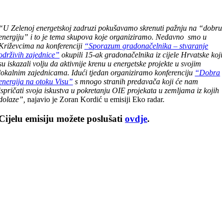
“U Zelenoj energetskoj zadruzi pokušavamo skrenuti pažnju na “dobr
energiju” i to je tema skupova koje organiziramo. Nedavno smo u
Križevcima na konferenciji
“Sporazum gradonačelnika – stvaranje
održivih zajednice”
okupili 15-ak gradonačelnika iz cijele Hrvatske koj
su iskazali volju da aktivnije krenu u energetske projekte u svojim
lokalnim zajednicama. Idući tjedan organiziramo konferenciju
“Dobra
energija na otoku Visu”
s mnogo stranih predavača koji će nam
ispričati svoja iskustva u pokretanju OIE projekata u zemljama iz kojih
dolaze”,
najavio je Zoran Kordić u emisiji Eko radar.
Cijelu emisiju možete poslušati
ovdje
.