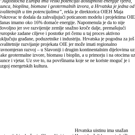
“Jugoistočna Europa ima veliki potencijal dostupnosti energije vjetra,
sunca, bioplina, biomase i geotermalnih izvora, a Hrvatska je jedna od
kvalitetnijih u tim potencijalima”,
rekla je direktorica OIEH Maja
Pokrovac te dodala da zahvaljujući poticanom modelu i projektima OI
danas imamo oko 16% domaće energije. Napomenula je da to nije
dovoljno jer sve razvijenije zemlje snažno kroče dalje, premašujući
europske zadane ciljeve i postotke pri čemu u taj proces aktivno
uključuju građane, poduzetnike i industriju. Hrvatska je pogodna za još
kvalitetnije razvijanje projekata OIE jer može imati regionalno
ravnomjeran razvoj – u Slavoniji i drugim kontinentalnim dijelovima uz
jake geotermalne izvore, biomasu i bioplin, a u primorju i na otocima u
sunce i vjetar. Uz sve to, na površinama koje se ne koriste moguć je i
uzgoj energetskih kultura.
Hrvatska uistinu ima snažan