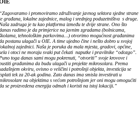
OIE
“Zagovaramo i promoviramo združivanje javnog sektora sjedne strane
te građana, lokalne zajednice, malog i srednjeg poduzetništva s druge.
Naša zadruga je tu kao platforma između te dvije strane. Ono što
danas radimo je da primjerice na javnim zgradama (bolnicama,
školama, tehnološkim parkovima…) otvorimo mogućnost građanima
da postanu ulagači u OIE. A time ujedno čine i nešto dobro u svojoj
lokalnoj zajednici. Naša je poruka da mala mjesta, gradovi, općine,
sela i otoci ne moraju svaki put čekati naputke i pravilnike “odozgo”.
Puno toga danas sami mogu pokrenuti, “otvoriti” svoje krovove i
pustiti građanima da budu ulagači u projekte mikrosolara. Prema
sadašnjem okviru, ovisno o veličini i potrošnji objekta, investicija se
isplati tek za 20-ak godina. Zato danas ima smisla investirati u
mikrosolare na objektima s većom potrošnjom jer oni mogu omogućiti
da se proizvedena energija odmah i koristi na istoj lokaciji.”