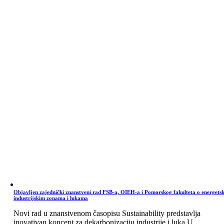
Objavljen zajednički znanstveni rad FSB-a, OIEH-a i Pomorskog fakulteta o energets
industrijskim zonama i lukama
Novi rad u znanstvenom časopisu Sustainability predstavlja
inovativan koncept za dekarbonizaciju industrije i luka U ...