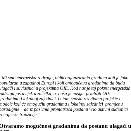
“Mi smo energetska zadruga, oblik organiziranja građana koji je jako
popularan u zapadnoj Europi i koji omogućava građanima da budu
ulagači i suvlasnici u projektima OIE. Kod nas je taj pokret energetskih
zadruga još uvijek u začetku, a naša je misija približiti OIE
građanima i lokalnoj zajednici
.
U tom smislu razvijamo projekte i
modele koji će omogućiti građanima i lokalnoj zajednici promjenu
paradigme – da iz pasivnih promatrača postanu vrlo aktivni sudionici
energetske tranzicije.”
Otvaramo mogućnost građanima da postanu ulagači 