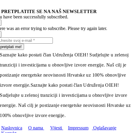
PRETPLATITE SE NA NAŠ NEWSLETTER
u have been successfully subscribed.
re was an error trying to subscribe. Please try again later.
pretplati me!
Saznajte kako postati član Udruženja OIEH! Sudjelujte u zelenoj
tranziciji i investicijama u obnovljive izvore energije. Naš cilj je
postizanje energetske neovisnosti Hrvatske uz 100% obnovljive
izvore energije.
Saznajte kako postati član Udruženja OIEH!
Sudjelujte u zelenoj tranziciji i investicijama u obnovljive izvore
energije. Naš cilj je postizanje energetske neovisnosti Hrvatske uz
100% obnovljive izvore energije.
Naslovnica
O nama
Vijesti
Impressum
Oglašavanje