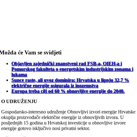
Možda će Vam se svidjeti
Objavljen zajednički znanstveni rad FSB-a, OIEH-a i
Pomorskog fakulteta o energetskim industrijskim zonama i
lukama
Sunce raste, ali uvoz dominira: Hrvatska u lipnju 32,7 %
električne energije osigurala iz inozemstva
Europa treba cilj od 60 % obnovljive energije do 2040.
O UDRUŽENJU
Gospodarsko-interesno udruženje Obnovljivi izvori energije Hrvatske
okuplja proizvođače električne energije iz obnovljivih izvora. U
posljednjih 15 godina u Hrvatskoj investicije u obnovljive izvore
energije gotovo isključivo nosi privatni sektor.