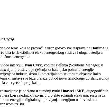
9/05/2026
dna od tema koja se provlačila kroz gotovo sve rasprave na
Danima O
026
bila je fleksibilnost elektroenergetskog sustava i uloga baterija u
dućnosti energetike.
video intervjuu
Ivan Cvrk
, voditelj rješenja (Solutions Manager) u
uaweiju
, predstavio je rješenja za baterijsku pohranu energije
mijenjena industrijskom i komercijalnom sektoru te objasnio kako
terijski sustavi sve brže prelaze put od nove tehnologije do standardno
jela energetskih projekata.
edstavljanje je održano u suradnji tvrtki
Huawei
i
SKE
, dugogodišnjih
rtnera koji zajednički razvijaju projekte solarnih elektrana, sustava za
hranu energije i digitalnog upravljanja energijom na hrvatskom i
ropskom tržištu.