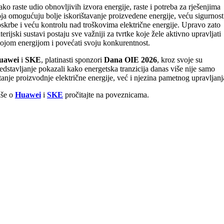
ko raste udio obnovljivih izvora energije, raste i potreba za rješenjima
ja omogućuju bolje iskorištavanje proizvedene energije, veću sigurnost
skrbe i veću kontrolu nad troškovima električne energije. Upravo zato
terijski sustavi postaju sve važniji za tvrtke koje žele aktivno upravljati
ojom energijom i povećati svoju konkurentnost.
uawei
i
SKE
, platinasti sponzori
Dana OIE 2026
, kroz svoje su
edstavljanje pokazali kako energetska tranzicija danas više nije samo
tanje proizvodnje električne energije, već i njezina pametnog upravljanj
iše o
Huawei
i
SKE
pročitajte na poveznicama.