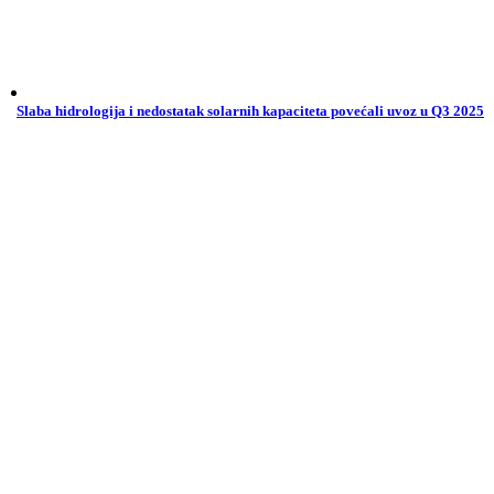
Slaba hidrologija i nedostatak solarnih kapaciteta povećali uvoz u Q3 2025