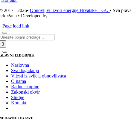
Kontakt
© 2017 - 2026•
Obnovljivi izvori energije Hrvatske – GU
• Sva prava
pridržana • Developed by
ICE STUDIO d.o.o.
Page load link
Traži...
GLAVNI IZBORNIK
Naslovna
Sva događanja
Vijesti iz svijeta obnovljivaca
O nama
Radne skupine
Zakonski okvir
Studije
Kontakt
NEDAVNE OBJAVE