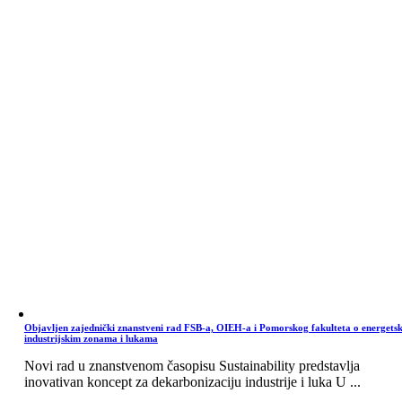
Objavljen zajednički znanstveni rad FSB-a, OIEH-a i Pomorskog fakulteta o energets
industrijskim zonama i lukama
Novi rad u znanstvenom časopisu Sustainability predstavlja
inovativan koncept za dekarbonizaciju industrije i luka U ...