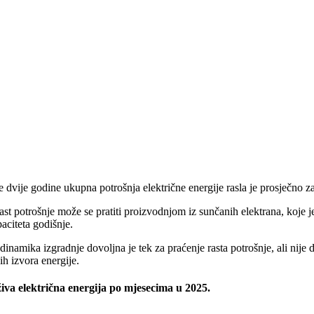
e dvije godine ukupna potrošnja električne energije rasla je prosječno z
st potrošnje može se pratiti proizvodnjom iz sunčanih elektrana, koje 
aciteta godišnje.
dinamika izgradnje dovoljna je tek za praćenje rasta potrošnje, ali nije
ih izvora energije.
iva električna energija po mjesecima u 2025.