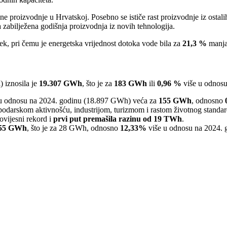
e proizvodnje u Hrvatskoj. Posebno se ističe rast proizvodnje iz ostalih
zabilježena godišnja proizvodnja iz novih tehnologija.
jek, pri čemu je energetska vrijednost dotoka vode bila za
21,3 %
manja
) iznosila je
19.307 GWh
, što je za
183 GWh
ili
0,96 %
više u odnosu
 u odnosu na 2024. godinu (18.897 GWh) veća za
155 GWh
, odnosno
podarskom aktivnošću, industrijom, turizmom i rastom životnog standarda
ovijesni rekord i
prvi put premašila razinu od 19 TWh
.
55 GWh
, što je za 28 GWh, odnosno
12,33%
više u odnosu na 2024. g