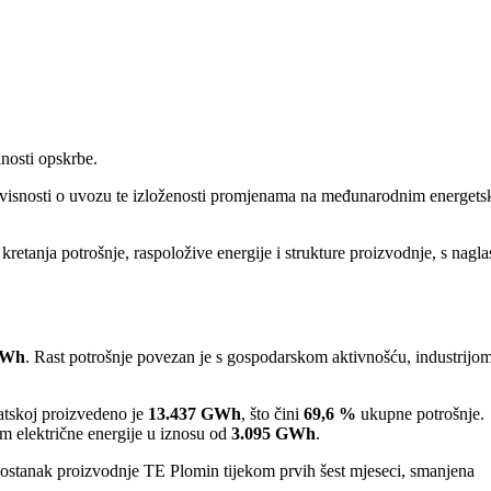
lnosti opskrbe.
u ovisnosti o uvozu te izloženosti promjenama na međunarodnim energet
retanja potrošnje, raspoložive energije i strukture proizvodnje, s nagl
TWh
. Rast potrošnje povezan je s gospodarskom aktivnošću, industrijom
atskoj proizvedeno je
13.437 GWh
, što čini
69,6 %
ukupne potrošnje.
električne energije u iznosu od
3.095 GWh
.
izostanak proizvodnje TE Plomin tijekom prvih šest mjeseci, smanjena