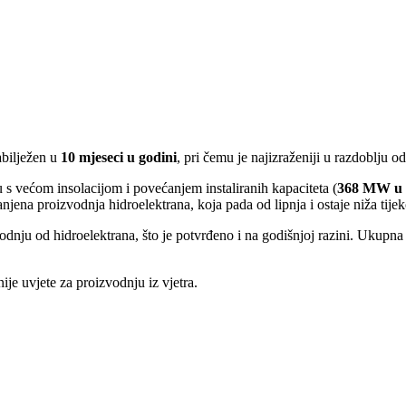
abilježen u
10 mjeseci u godini
, pri čemu je najizraženiji u razdoblju o
u s većom insolacijom i povećanjem instaliranih kapaciteta (
368 MW u 2
jena proizvodnja hidroelektrana, koja pada od lipnja i ostaje niža tijeko
odnju od hidroelektrana, što je potvrđeno i na godišnjoj razini. Ukupna 
ije uvjete za proizvodnju iz vjetra.