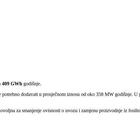
a
409 GWh
godišnje.
je potrebno dodavati u prosječnom iznosu od oko 358 MW godišnje. U po
 dovoljna za smanjenje ovisnosti o uvozu i zamjenu proizvodnje iz fosil