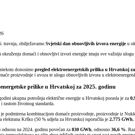
26
. travnja, obilježavamo
Svjetski dan obnovljivih izvora energije
u ok
okruženju domaći i obnovljivi izvori energije imaju sve važniju ulogu
ntekstu donosimo
pregled elektroenergetskih prilika u Hrvatskoj z
aće proizvodnje i uvoza te ulogu obnovljivih izvora u elektroenerget
energetske prilike u Hrvatskoj za 2025. godin
u
odini ukupna potrošnja električne energije u Hrvatskoj porasla je za
0,
i rastom životnog standarda.
 je podmirena kombinacijom domaće proizvodnje, proizvodnje iz Nuklea
 elektrana Krško (50 % udjela za Hrvatsku) isporučila je
2.775 GWh
,
u odnosu na 2024. godinu povećan za
830 GWh
, odnosno
36,6 %
. Ra
ja termoelektrana na plin zbog tržišnih uvjeta te spori rast novih proizv