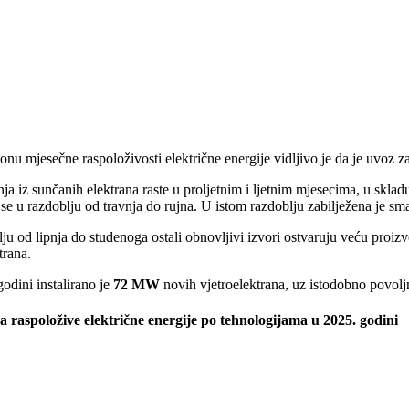
onu mjesečne raspoloživosti električne energije vidljivo je da je uvoz z
ja iz sunčanih elektrana raste u proljetnim i ljetnim mjesecima, u sklad
 se u razdoblju od travnja do rujna. U istom razdoblju zabilježena je sman
ju od lipnja do studenoga ostali obnovljivi izvori ostvaruju veću proizv
trana.
odini instalirano je
72 MW
novih vjetroelektrana, uz istodobno povoljn
a raspoložive električne energije po tehnologijama u 2025. godini