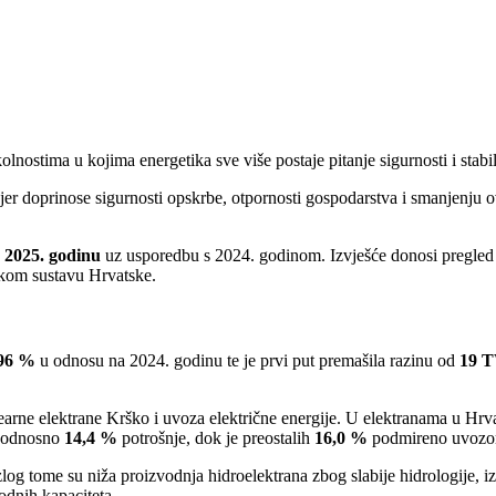
olnostima u kojima energetika sve više postaje pitanje sigurnosti i stabi
 jer doprinose sigurnosti opskrbe, otpornosti gospodarstva i smanjenj
a 2025. godinu
uz usporedbu s 2024. godinom. Izvješće donosi pregled k
skom sustavu Hrvatske.
96 %
u odnosu na 2024. godinu te je prvi put premašila razinu od
19 
rne elektrane Krško i uvoza električne energije. U elektranama u Hrv
 odnosno
14,4 %
potrošnje, dok je preostalih
16,0 %
podmireno uvozom 
zlog tome su niža proizvodnja hidroelektrana zbog slabije hidrologije, 
odnih kapaciteta.