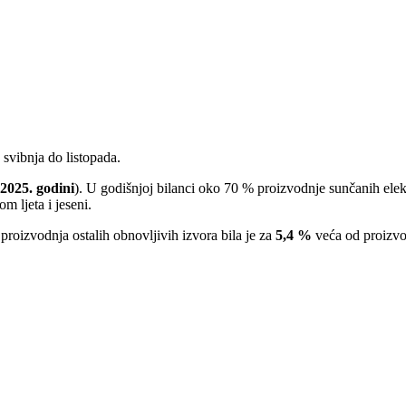
d svibnja do listopada.
025. godini
). U godišnjoj bilanci oko 70 % proizvodnje sunčanih elek
m ljeta i jeseni.
proizvodnja ostalih obnovljivih izvora bila je za
5,4 %
veća od proizv