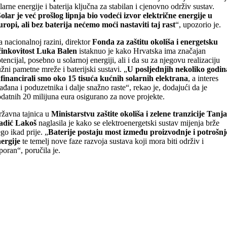
larne energije i baterija ključna za stabilan i cjenovno održiv sustav.
olar je već prošlog lipnja bio vodeći izvor električne energije u
ropi, ali bez baterija nećemo moći nastaviti taj rast
“, upozorio je.
 nacionalnoj razini, direktor
Fonda za zaštitu okoliša i energetsku
inkovitost
Luka Balen
istaknuo je kako Hrvatska ima značajan
tencijal, posebno u solarnoj energiji, ali i da su za njegovu realizaciju
žni pametne mreže i baterijski sustavi. „
U posljednjih nekoliko godin
financirali smo oko 15 tisuća kućnih solarnih elektrana
, a interes
ađana i poduzetnika i dalje snažno raste“, rekao je, dodajući da je
datnih 20 milijuna eura osigurano za nove projekte.
žavna tajnica u
Ministarstvu zaštite okoliša i zelene tranzicije Tanja
adić Lakoš
naglasila je kako se elektroenergetski sustav mijenja brže
go ikad prije. „
Baterije postaju most između proizvodnje i potrošnj
ergije
te temelj nove faze razvoja sustava koji mora biti održiv i
poran“, poručila je.