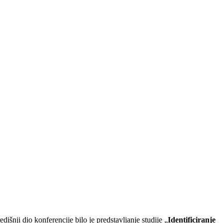
edišnji dio konferencije bilo je predstavljanje studije „
Identificiranje