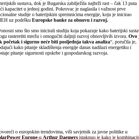
terijskih sustava, dok je Bugarska zabilježila najbrži rast – čak 13 puta
ći kapacitet u jednoj godini. Pokrovac je naglasila i važnost prve
cionalne studije o baterijskim spremnicima energije, koju je inicirao
IEH uz podršku
Europske banke za obnovu i razvoj.
onosni smo što smo inicirali studiju koja pokazuje kako baterijski susta
gu rasteretiti mrežu i omogućiti daljnji razvoj obnovljivih izvora.
Ovo 
k početak i sigurno neće biti posljednja takva analiza
“, poručila je,
dajući kako pitanje skladištenja energije danas nadilazi energetiku i
staje pitanje sigurnosti opskrbe i gospodarskog razvoja.
voreći o europskim trendovima, viši savjetnik za javne politike u
olarPower Europe
-u
Arthur Daemers
istaknuo je kako je kombinacij