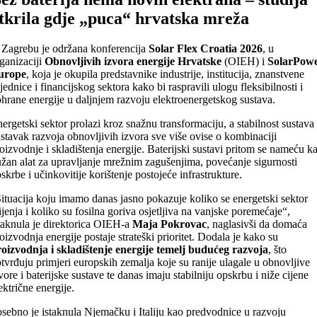
tkrila gdje „puca“ hrvatska mreža
Zagrebu je održana konferencija
Solar Flex Croatia 2026
, u
ganizaciji
Obnovljivih izvora energije Hrvatske
(OIEH) i
SolarPow
urope
, koja je okupila predstavnike industrije, institucija, znanstvene
jednice i financijskog sektora kako bi raspravili ulogu fleksibilnosti i
hrane energije u daljnjem razvoju elektroenergetskog sustava.
ergetski sektor prolazi kroz snažnu transformaciju, a stabilnost sustava 
stavak razvoja obnovljivih izvora sve više ovise o kombinaciji
oizvodnje i skladištenja energije. Baterijski sustavi pritom se nameću k
žan alat za upravljanje mrežnim zagušenjima, povećanje sigurnosti
skrbe i učinkovitije korištenje postojeće infrastrukture.
ituacija koju imamo danas jasno pokazuje koliko se energetski sektor
jenja i koliko su fosilna goriva osjetljiva na vanjske poremećaje“,
taknula je direktorica OIEH-a
Maja Pokrovac
, naglasivši da domaća
oizvodnja energije postaje strateški prioritet. Dodala je kako su
oizvodnja i skladištenje energije temelj budućeg razvoja
, što
tvrđuju primjeri europskih zemalja koje su ranije ulagale u obnovljive
vore i baterijske sustave te danas imaju stabilniju opskrbu i niže cijene
ektrične energije.
sebno je istaknula Njemačku i Italiju kao predvodnice u razvoju