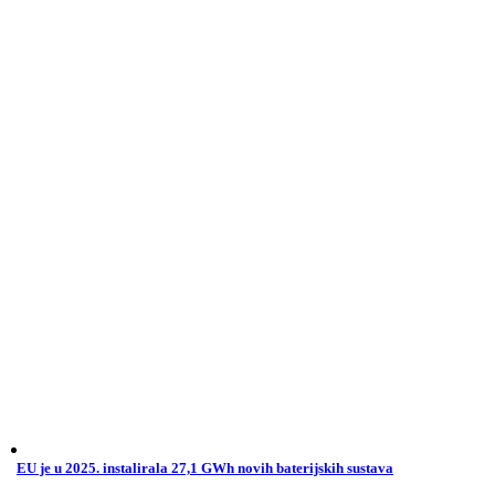
EU je u 2025. instalirala 27,1 GWh novih baterijskih sustava