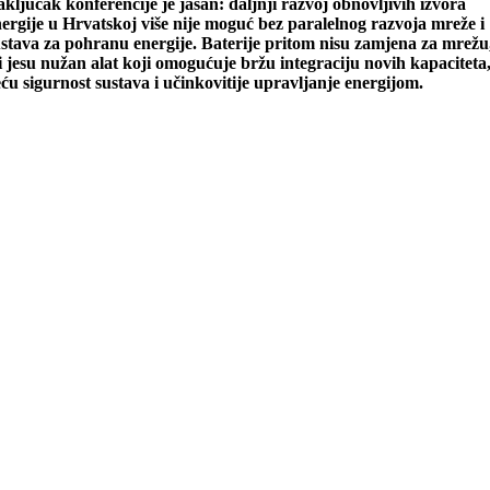
ključak konferencije je jasan: daljnji razvoj obnovljivih izvora
ergije u Hrvatskoj više nije moguć bez paralelnog razvoja mreže i
stava za pohranu energije. Baterije pritom nisu zamjena za mrežu
i jesu nužan alat koji omogućuje bržu integraciju novih kapaciteta
ću sigurnost sustava i učinkovitije upravljanje energijom.