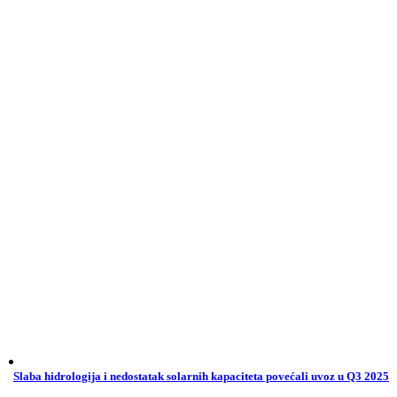
Slaba hidrologija i nedostatak solarnih kapaciteta povećali uvoz u Q3 2025