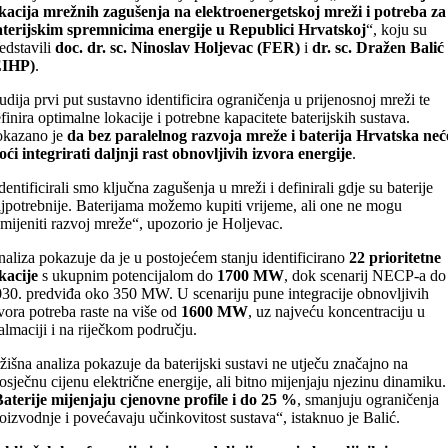
kacija mrežnih zagušenja na elektroenergetskoj mreži i potreba za
terijskim spremnicima energije u Republici Hrvatskoj
“, koju su
edstavili
doc. dr. sc. Ninoslav Holjevac (FER)
i
dr. sc. Dražen Balić
EIHP)
.
udija prvi put sustavno identificira ograničenja u prijenosnoj mreži te
finira optimalne lokacije i potrebne kapacitete baterijskih sustava.
okazano je
da bez paralelnog razvoja mreže i baterija Hrvatska neć
ći integrirati daljnji rast obnovljivih izvora energije
.
dentificirali smo ključna zagušenja u mreži i definirali gdje su baterije
jpotrebnije. Baterijama možemo kupiti vrijeme, ali one ne mogu
mijeniti razvoj mreže“, upozorio je Holjevac.
aliza pokazuje da je u postojećem stanju identificirano
22 prioritetne
kacije
s ukupnim potencijalom do
1700 MW
, dok scenarij NECP-a do
30. predviđa oko 350 MW. U scenariju pune integracije obnovljivih
vora potreba raste na više od
1600 MW
, uz najveću koncentraciju u
lmaciji i na riječkom području.
žišna analiza pokazuje da baterijski sustavi ne utječu značajno na
osječnu cijenu električne energije, ali bitno mijenjaju njezinu dinamiku.
aterije mijenjaju cjenovne profile i do 25 %
, smanjuju ograničenja
oizvodnje i povećavaju učinkovitost sustava“, istaknuo je Balić.