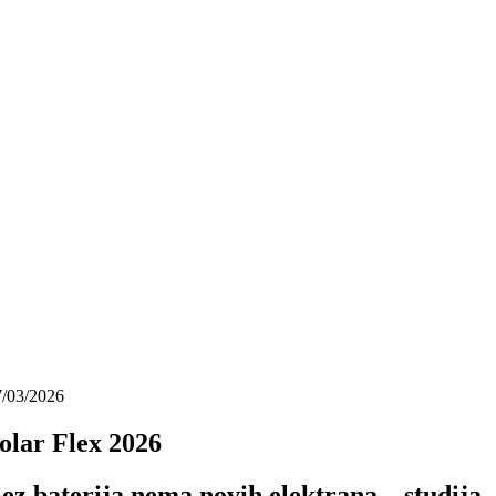
7/03/2026
olar Flex 2026
ez baterija nema novih elektrana – studija