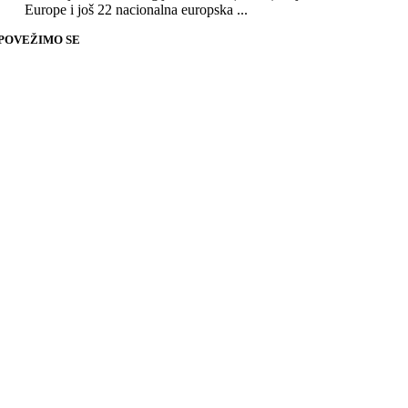
Europe i još 22 nacionalna europska ...
POVEŽIMO SE
Go
to
Top