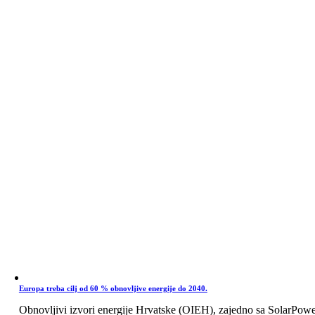
Europa treba cilj od 60 % obnovljive energije do 2040.
Obnovljivi izvori energije Hrvatske (OIEH), zajedno sa SolarPow