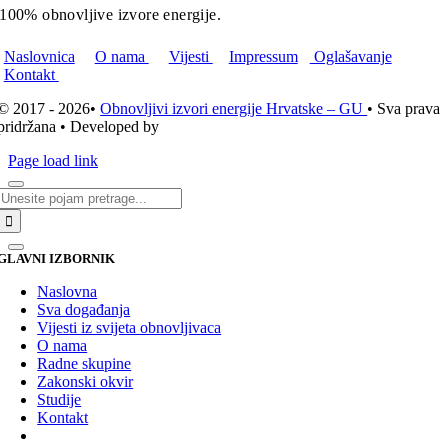
100% obnovljive izvore energije.
Naslovnica
O nama
Vijesti
Impressum
Oglašavanje
Kontakt
© 2017 - 2026•
Obnovljivi izvori energije Hrvatske – GU
• Sva prava
pridržana • Developed by
ICE STUDIO d.o.o.
Page load link
Traži...
GLAVNI IZBORNIK
Naslovna
Sva događanja
Vijesti iz svijeta obnovljivaca
O nama
Radne skupine
Zakonski okvir
Studije
Kontakt