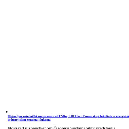
Objavljen zajednički znanstveni rad FSB-a, OIEH-a i Pomorskog fakulteta o energets
industrijskim zonama i lukama
Novi rad u znanstvenom časopisu Sustainability predstavlja