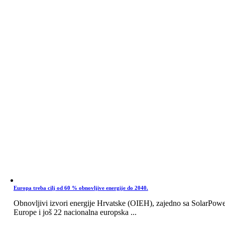
Europa treba cilj od 60 % obnovljive energije do 2040.
Obnovljivi izvori energije Hrvatske (OIEH), zajedno sa SolarPow
Europe i još 22 nacionalna europska ...