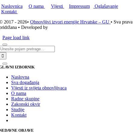
Naslovnica
O nama
Vijesti
Impressum
Oglašavanje
Kontakt
© 2017 - 2026•
Obnovljivi izvori energije Hrvatske – GU
• Sva prava
pridržana • Developed by
ICE STUDIO d.o.o.
Page load link
Traži...
GLAVNI IZBORNIK
Naslovna
Sva događanja
Vijesti iz svijeta obnovljivaca
O nama
Radne skupine
Zakonski okvir
Studije
Kontakt
NEDAVNE OBJAVE