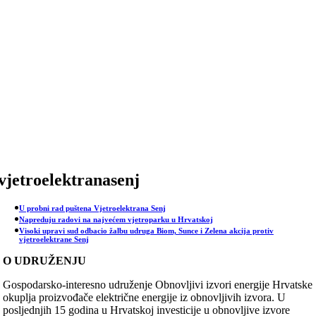
Skip
to
content
vjetroelektranasenj
U probni rad puštena Vjetroelektrana Senj
Napreduju radovi na najvećem vjetroparku u Hrvatskoj
Visoki upravi sud odbacio žalbu udruga Biom, Sunce i Zelena akcija protiv
vjetroelektrane Senj
O UDRUŽENJU
Gospodarsko-interesno udruženje Obnovljivi izvori energije Hrvatske
okuplja proizvođače električne energije iz obnovljivih izvora. U
posljednjih 15 godina u Hrvatskoj investicije u obnovljive izvore