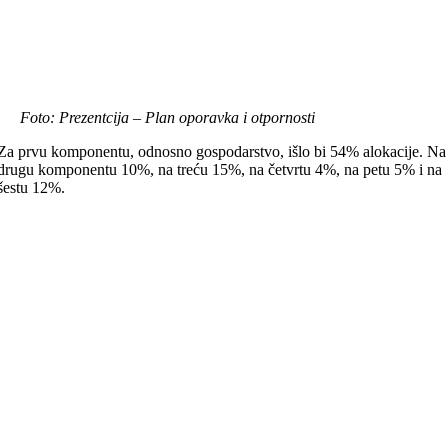
Foto: Prezentcija – Plan oporavka i otpornosti
Za prvu komponentu, odnosno gospodarstvo, išlo bi 54% alokacije. Na
drugu komponentu 10%, na treću 15%, na četvrtu 4%, na petu 5% i na
šestu 12%.