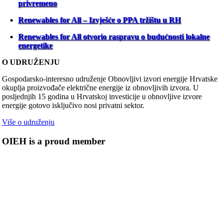
privremeno
Renewables for All – Izvješće o PPA tržištu u RH
Renewables for All otvorio raspravu o budućnosti lokalne
energetike
O UDRUŽENJU
Gospodarsko-interesno udruženje Obnovljivi izvori energije Hrvatske
okuplja proizvođače električne energije iz obnovljivih izvora. U
posljednjih 15 godina u Hrvatskoj investicije u obnovljive izvore
energije gotovo isključivo nosi privatni sektor.
Više o udruženju
OIEH is a proud member