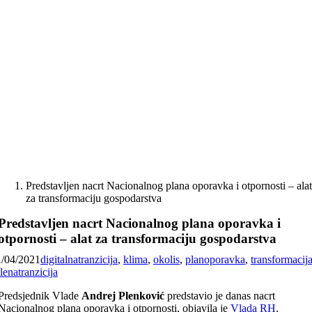
Skip
to
content
Predstavljen nacrt Nacionalnog plana oporavka i otpornosti – ala
za transformaciju gospodarstva
Predstavljen nacrt Nacionalnog plana oporavka i
otpornosti – alat za transformaciju gospodarstva
1/04/2021
digitalnatranzicija
,
klima
,
okolis
,
planoporavka
,
transformacij
lenatranzicija
Predsjednik Vlade
Andrej Plenković
predstavio je danas nacrt
Nacionalnog plana oporavka i otpornosti, objavila je
Vlada RH
.