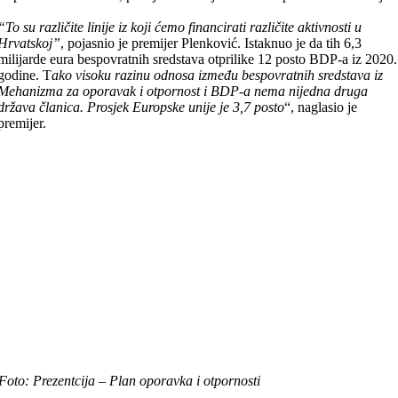
“To su različite linije iz koji ćemo financirati različite aktivnosti u
Hrvatskoj”
, pojasnio je premijer Plenković. Istaknuo je da tih 6,3
milijarde eura bespovratnih sredstava otprilike 12 posto BDP-a iz 2020.
godine. T
ako visoku razinu odnosa između bespovratnih sredstava iz
Mehanizma za oporavak i otpornost i BDP-a nema nijedna druga
država članica. Prosjek Europske unije je 3,7 posto
“, naglasio je
premijer.
Foto: Prezentcija – Plan oporavka i otpornosti