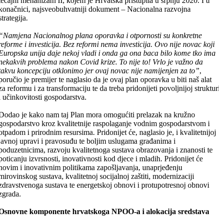
tečajni mehanizam II, kojem je Hrvatska pristupila u srpnju 2020. I u
konačnici, najsveobuhvatniji dokument – Nacionalna razvojna
strategija.
“Namjena Nacionalnog plana oporavka i otpornosti su konkretne
reforme i investicija. Bez reformi nema investicija. Ovo nije novac koji
Europska unija daje nekoj vladi i onda ga ona baca bilo kome tko ima
nekakvih problema nakon Covid krize. To nije to! Vrlo je važno da
takvu koncepciju otklonimo jer ovaj novac nije namijenjen za to”
,
poručio je premijer te naglasio da je ovaj plan oporavka u biti naš alat
za reformu i za transformaciju te da treba pridonijeti povoljnijoj struktur
i učinkovitosti gospodarstva.
Dodao je kako nam taj Plan mora omogućiti prelazak na kružno
gospodarstvo kroz kvalitetnije raspolaganje vodnim gospodarstvom i
otpadom i prirodnim resursima. Pridonijet će, naglasio je, i kvalitetnijoj
javnoj upravi i pravosuđu te boljim uslugama građanima i
poduzetnicima, razvoju kvalitetnoga sustava obrazovanja i znanosti te
poticanju izvrsnosti, inovativnosti kod djece i mladih. Pridonijet će
novim i inovativnim politikama zapošljavanja, unaprjeđenju
mirovinskog sustava, kvalitetnoj socijalnoj zaštiti, modernizaciji
zdravstvenoga sustava te energetskoj obnovi i protupotresnoj obnovi
zgrada.
Osnovne komponente hrvatskoga NPOO-a i alokacija sredstava