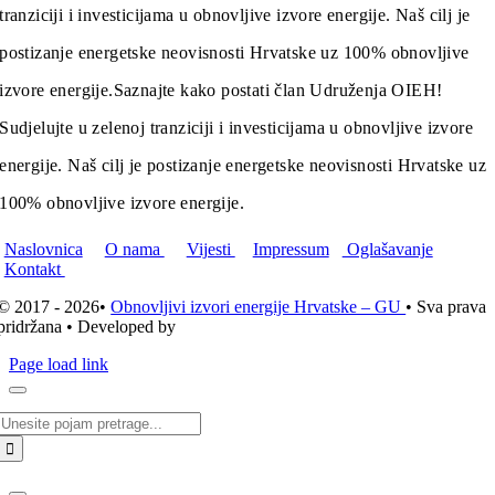
tranziciji i investicijama u obnovljive izvore energije. Naš cilj je
postizanje energetske neovisnosti Hrvatske uz 100% obnovljive
izvore energije.
Saznajte kako postati član Udruženja OIEH!
Sudjelujte u zelenoj tranziciji i investicijama u obnovljive izvore
energije. Naš cilj je postizanje energetske neovisnosti Hrvatske uz
100% obnovljive izvore energije.
Naslovnica
O nama
Vijesti
Impressum
Oglašavanje
Kontakt
© 2017 - 2026•
Obnovljivi izvori energije Hrvatske – GU
• Sva prava
pridržana • Developed by
ICE STUDIO d.o.o.
Page load link
Traži...