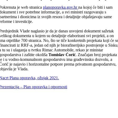
Pokrenuta je web stranica
planoporavka.gov.hr
na kojoj će biti i sam
dokument i sve potrebne informacije, a svi ministri razgovaraju s
partnerima i dionicima iz svojih resora i detaljnije objašnjavaju same
reforme i investicije.
Predsjednik Vlade naglasio je da je danas usvojeni dokument sažetak
velikog dokumenta u kojem su detaljnije elaborirani svi projekti, a on
ima otprilike 700 stranica. No, što se tiče konkretnih projekata koji će s
financirati iz RRF-a, jedan od njih je biorafinerijsko postrojenje u Sisku
a tu su i ulaganja u tvrtku Rimac Automobile, rekao je ministar
gospodarstva i zaštite okoliša
Tomislav Ćorić
. Značajan broj projekata
je i u vodno-komunalnom gospodarstvu ima građevinsku dozvolu, a
Ćorić je najavio i horizontalne potpore prema privatnom gospodarstvu,
objavila je Vlada.
Nacrt Plana oporavka, ožujak 2021.
Prezentacija – Plan oporavka i otpornosti