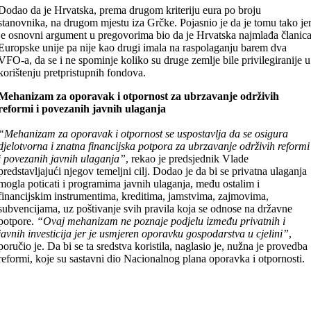
Dodao da je Hrvatska, prema drugom kriteriju eura po broju
stanovnika, na drugom mjestu iza Grčke. Pojasnio je da je tomu tako je
je osnovni argument u pregovorima bio da je Hrvatska najmlađa članic
Europske unije pa nije kao drugi imala na raspolaganju barem dva
VFO-a, da se i ne spominje koliko su druge zemlje bile privilegiranije u
korištenju pretpristupnih fondova.
Mehanizam za oporavak i otpornost za ubrzavanje održivih
reformi i povezanih javnih ulaganja
“Mehanizam za oporavak i otpornost se uspostavlja da se osigura
djelotvorna i znatna financijska potpora za ubrzavanje održivih reformi
i povezanih javnih ulaganja”
, rekao je predsjednik Vlade
predstavljajući njegov temeljni cilj. Dodao je da bi se privatna ulaganja
mogla poticati i programima javnih ulaganja, među ostalim i
financijskim instrumentima, kreditima, jamstvima, zajmovima,
subvencijama, uz poštivanje svih pravila koja se odnose na državne
potpore.
“Ovaj mehanizam ne poznaje podjelu između privatnih i
javnih investicija jer je usmjeren oporavku gospodarstva u cjelini”
,
poručio je. Da bi se ta sredstva koristila, naglasio je, nužna je provedba
reformi, koje su sastavni dio Nacionalnog plana oporavka i otpornosti.