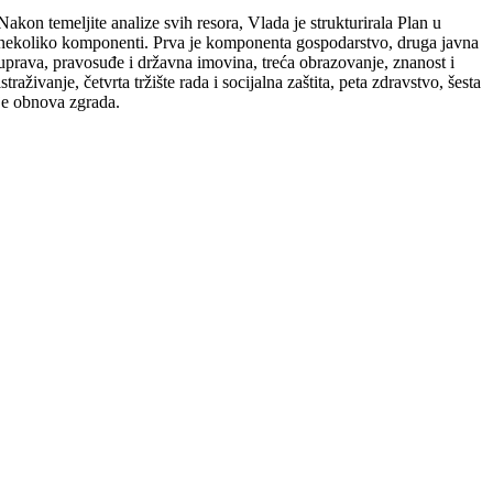
Nakon temeljite analize svih resora, Vlada je strukturirala Plan u
nekoliko komponenti. Prva je komponenta gospodarstvo, druga javna
uprava, pravosuđe i državna imovina, treća obrazovanje, znanost i
istraživanje, četvrta tržište rada i socijalna zaštita, peta zdravstvo, šesta
je obnova zgrada.