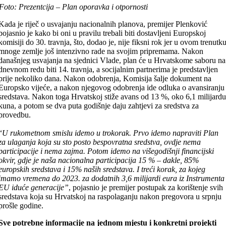
Foto: Prezentcija – Plan oporavka i otpornosti
Kada je riječ o usvajanju nacionalnih planova, premijer Plenković
pojasnio je kako bi oni u pravilu trebali biti dostavljeni Europskoj
komisiji do 30. travnja, što, dodao je, nije fiksni rok jer u ovom trenutk
mnoge zemlje još intenzivno rade na svojim pripremama. Nakon
današnjeg usvajanja na sjednici Vlade, plan će u Hrvatskome saboru na
dnevnom redu biti 14. travnja, a socijalnim partnerima je predstavljen
prije nekoliko dana. Nakon odobrenja, Komisija šalje dokument na
Europsko vijeće, a nakon njegovog odobrenja ide odluka o avansiranju
sredstava. Nakon toga Hrvatskoj stiže avans od 13 %, oko 6,1 milijard
kuna, a potom se dva puta godišnje daju zahtjevi za sredstva za
provedbu.
“
U rukometnom smislu idemo u trokorak. Prvo idemo napraviti Plan
za ulaganja koja su sto posto bespovratna sredstva, ovdje nema
participacije i nema zajma. Potom idemo na višegodišnji financijski
okvir, gdje je naša nacionalna participacija 15 % – dakle, 85%
europskih sredstava i 15% naših sredstava. I treći korak, za kojeg
imamo vremena do 2023. za dodatnih 3,6 milijardi eura iz Instrumenta
EU iduće generacije”
, pojasnio je premijer postupak za korištenje svih
sredstava koja su Hrvatskoj na raspolaganju nakon pregovora u srpnju
prošle godine.
Sve potrebne informacije na jednom mjestu
i konkretni projekti