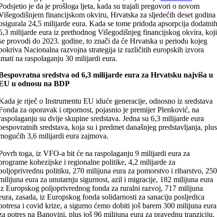
Podsjetio je da je prošloga ljeta, kada su trajali pregovori o novom
Višegodišnjem financijskom okviru, Hrvatska za sljedećih deset godina
osigurala 24,5 milijarde eura. Kada se tome pridoda apsorpcija dodatni
5,3 milijarde eura iz prethodnog Višegodišnjeg financijskog okvira, koj
se provodi do 2023. godine, to znači da će Hrvatska u periodu kojeg
pokriva Nacionalna razvojna strategija iz različitih europskih izvora
imati na raspolaganju 30 milijardi eura.
Bespovratna sredstva od 6,3 milijarde eura za Hrvatsku najviša u
EU u odnosu na BDP
Kada je riječ o Instrumentu EU iduće generacije, odnosno iz sredstava
Fonda za oporavak i otpornost, pojasnio je premijer Plenković, na
raspolaganju su dvije skupine sredstava. Jedna su 6,3 milijarde eura
bespovratnih sredstava, koja su i predmet današnjeg predstavljanja, plu
mogućih 3,6 milijardi eura zajmova.
Povrh toga, iz VFO-a bit će na raspolaganju 9 milijardi eura za
programe kohezijske i regionalne politike, 4,2 milijarde za
poljoprivrednu politiku, 270 milijuna eura za pomorstvo i ribarstvo, 25
milijuna eura za unutarnju sigurnost, azil i migracije, 182 milijuna eura
iz Europskog poljoprivrednog fonda za ruralni razvoj, 717 milijuna
eura, zasada, iz Europskog fonda solidarnosti za sanaciju posljedica
potresa i covid krize, a sigurno ćemo dobiti još barem 300 milijuna eura
za potres na Banovini, plus još 96 milijuna eura za pravednu tranziciju.