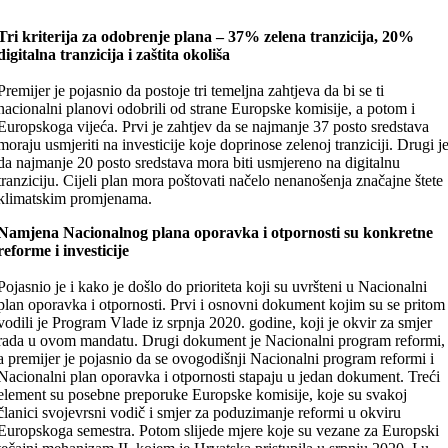
Tri kriterija za odobrenje plana – 37% zelena tranzicija, 20%
digitalna tranzicija i zaštita okoliša
Premijer je pojasnio da postoje tri temeljna zahtjeva da bi se ti
nacionalni planovi odobrili od strane Europske komisije, a potom i
Europskoga vijeća. Prvi je zahtjev da se najmanje 37 posto sredstava
moraju usmjeriti na investicije koje doprinose zelenoj tranziciji. Drugi j
da najmanje 20 posto sredstava mora biti usmjereno na digitalnu
tranziciju. Cijeli plan mora poštovati načelo nenanošenja značajne štete
klimatskim promjenama.
Namjena Nacionalnog plana oporavka i otpornosti su konkretne
reforme i investicije
Pojasnio je i kako je došlo do prioriteta koji su uvršteni u Nacionalni
plan oporavka i otpornosti. Prvi i osnovni dokument kojim su se pritom
vodili je Program Vlade iz srpnja 2020. godine, koji je okvir za smjer
rada u ovom mandatu. Drugi dokument je Nacionalni program reformi,
a premijer je pojasnio da se ovogodišnji Nacionalni program reformi i
Nacionalni plan oporavka i otpornosti stapaju u jedan dokument. Treći
element su posebne preporuke Europske komisije, koje su svakoj
članici svojevrsni vodič i smjer za poduzimanje reformi u okviru
Europskoga semestra. Potom slijede mjere koje su vezane za Europski