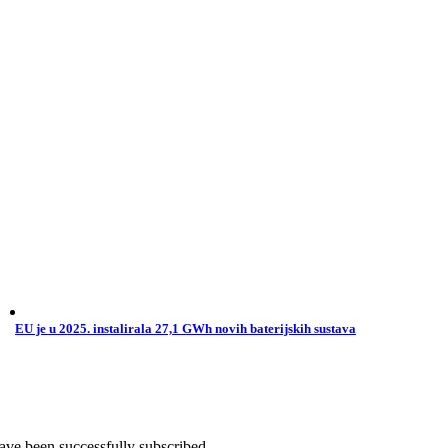
EU je u 2025. instalirala 27,1 GWh novih baterijskih sustava
ave been successfully subscribed.