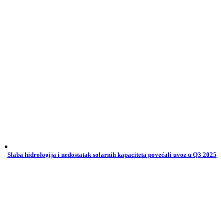
Slaba hidrologija i nedostatak solarnih kapaciteta povećali uvoz u Q3 2025