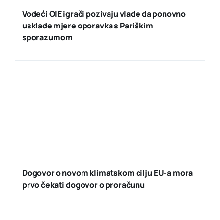
Vodeći OIE igrači pozivaju vlade da ponovno
usklade mjere oporavka s Pariškim
sporazumom
Dogovor o novom klimatskom cilju EU-a mora
prvo čekati dogovor o proračunu