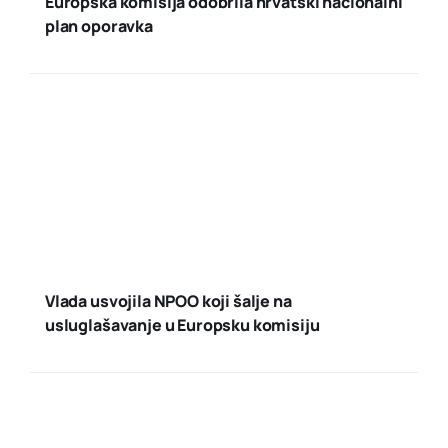
Europska komisija odobrila hrvatski nacionalni
plan oporavka
Vlada usvojila NPOO koji šalje na
usluglašavanje u Europsku komisiju