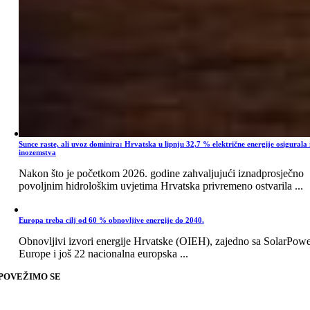
Sunce raste, ali uvoz dominira: Hrvatska u lipnju 32,7 % električne energije osigurala 
inozemstva
Nakon što je početkom 2026. godine zahvaljujući iznadprosječno
povoljnim hidrološkim uvjetima Hrvatska privremeno ostvarila ...
Europa treba cilj od 60 % obnovljive energije do 2040.
Obnovljivi izvori energije Hrvatske (OIEH), zajedno sa SolarPow
Europe i još 22 nacionalna europska ...
POVEŽIMO SE
Go