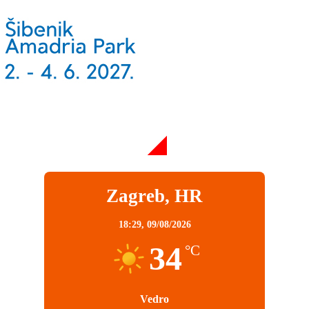
Zagreb, HR
18:29,
09/08/2026
34
°C
Vedro