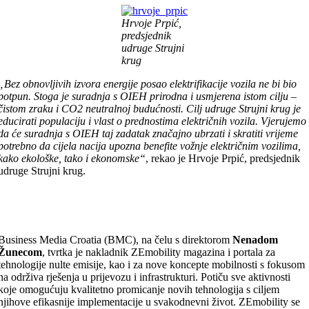
Hrvoje Prpić,
predsjednik
udruge Strujni
krug
„Bez obnovljivih izvora energije posao elektrifikacije vozila ne bi bio
potpun. Stoga je suradnja s OIEH prirodna i usmjerena istom cilju –
čistom zraku i CO2 neutralnoj budućnosti. Cilj udruge Strujni krug je
educirati populaciju i vlast o prednostima električnih vozila. Vjerujemo
da će suradnja s OIEH taj zadatak značajno ubrzati i skratiti vrijeme
potrebno da cijela nacija upozna benefite vožnje električnim vozilima,
kako ekološke, tako i ekonomske“
, rekao je Hrvoje Prpić, predsjednik
udruge Strujni krug.
Business Media Croatia (BMC), na čelu s direktorom
Nenadom
Žunecom
, tvrtka je nakladnik ZEmobility magazina i portala za
tehnologije nulte emisije, kao i za nove koncepte mobilnosti s fokusom
na održiva rješenja u prijevozu i infrastrukturi. Potiču sve aktivnosti
koje omogućuju kvalitetno promicanje novih tehnologija s ciljem
njihove efikasnije implementacije u svakodnevni život. ZEmobility se