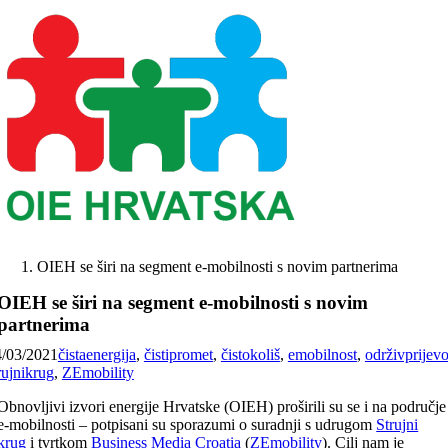
Skip
to
content
OIEH se širi na segment e-mobilnosti s novim partnerima
OIEH se širi na segment e-mobilnosti s novim
partnerima
4/03/2021
čistaenergija
,
čistipromet
,
čistokoliš
,
emobilnost
,
održivprijev
rujnikrug
,
ZEmobility
Obnovljivi izvori energije Hrvatske (OIEH) proširili su se i na područje
e-mobilnosti – potpisani su sporazumi o suradnji s udrugom
Strujni
krug
i tvrtkom
Business Media Croatia
(
ZEmobility
). Cilj nam je