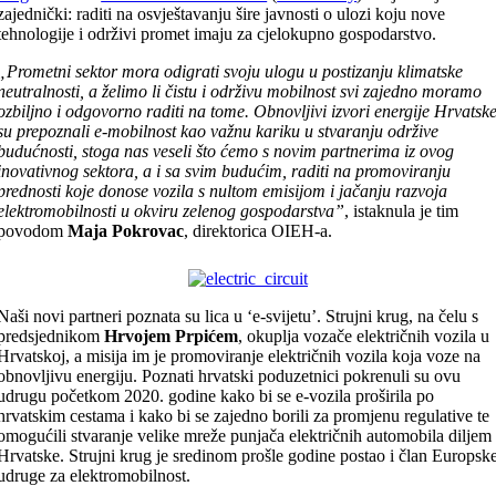
zajednički: raditi na osvještavanju šire javnosti o ulozi koju nove
tehnologije i održivi promet imaju za cjelokupno gospodarstvo.
„Prometni sektor mora odigrati svoju ulogu u postizanju klimatske
neutralnosti, a želimo li čistu i održivu mobilnost svi zajedno moramo
ozbiljno i odgovorno raditi na tome. Obnovljivi izvori energije Hrvatsk
su prepoznali e-mobilnost kao važnu kariku u stvaranju održive
budućnosti, stoga nas veseli što ćemo s novim partnerima iz ovog
inovativnog sektora, a i sa svim budućim, raditi na promoviranju
prednosti koje donose vozila s nultom emisijom i jačanju razvoja
elektromobilnosti u okviru zelenog gospodarstva”
, istaknula je tim
povodom
Maja Pokrovac
, direktorica OIEH-a.
Naši novi partneri poznata su lica u ‘e-svijetu’. Strujni krug, na čelu s
predsjednikom
Hrvojem Prpićem
, okuplja vozače električnih vozila u
Hrvatskoj, a misija im je promoviranje električnih vozila koja voze na
obnovljivu energiju. Poznati hrvatski poduzetnici pokrenuli su ovu
udrugu početkom 2020. godine kako bi se e-vozila proširila po
hrvatskim cestama i kako bi se zajedno borili za promjenu regulative te
omogućili stvaranje velike mreže punjača električnih automobila diljem
Hrvatske. Strujni krug je sredinom prošle godine postao i član Europsk
udruge za elektromobilnost.