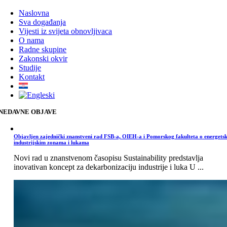
Naslovna
Sva događanja
Vijesti iz svijeta obnovljivaca
O nama
Radne skupine
Zakonski okvir
Studije
Kontakt
NEDAVNE OBJAVE
Objavljen zajednički znanstveni rad FSB-a, OIEH-a i Pomorskog fakulteta o energets
industrijskim zonama i lukama
Novi rad u znanstvenom časopisu Sustainability predstavlja
inovativan koncept za dekarbonizaciju industrije i luka U ...