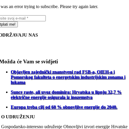
was an error trying to subscribe. Please try again later.
tplati me!
ODRŽAVAJU NAS
Možda će Vam se svidjeti
Objavljen zajednički znanstveni rad FSB-a, OIEH-a i
Pomorskog fakulteta o energetskim industrijskim zonama i
lukama
Sunce raste, ali uvoz dominira: Hrvatska u lipnju 32,7 %
električne energije osigurala iz inozemstva
Europa treba cilj od 60 % obnovljive energije do 2040.
O UDRUŽENJU
Gospodarsko-interesno udruženje Obnovljivi izvori energije Hrvatske