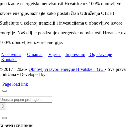
postizanje energetske neovisnosti Hrvatske uz 100% obnovljive
izvore energije.
Saznajte kako postati član Udruženja OIEH!
Sudjelujte u zelenoj tranziciji i investicijama u obnovljive izvore
energije. Naš cilj je postizanje energetske neovisnosti Hrvatske uz
100% obnovljive izvore energije.
Naslovnica
O nama
Vijesti
Impressum
Oglašavanje
Kontakt
© 2017 - 2026•
Obnovljivi izvori energije Hrvatske – GU
• Sva prava
pridržana • Developed by
ICE STUDIO d.o.o.
Page load link
Traži...
GLAVNI IZBORNIK