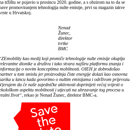
na tržištu se pojavio u prosincu 2020. godine, a s obzirom na to da se
bave promoviranjem tehnologija nulte emisije, prvi su magazin takve
vrste u Hrvatskoj.
Nenad
Žunec,
direktor
tvrtke
BMC
“
ZEmobility kao medij koji promiče tehnologije nulte emisije okuplja
relevantne dionike u društvu i tako stvara najširu platformu znanja i
informacija o novim konceptima mobilnosti. OIEH je dobrodošao
partner u tom smislu jer proizvodnja čiste energije dolazi kao osnovna
karika u lancu kada govorimo o nultim emisijama i održivom prijevozu
Vjerujem da će naše zajedničke aktivnosti doprinijeti većoj svijesti o
ekološkom aspektu mobilnosti i utjecati na ubrzavanje tog procesa u
realni život“
, rekao je Nenad Žunec, direktor BMC-a.