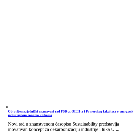
Objavljen zajednički znanstveni rad FSB-a, OIEH-a i Pomorskog fakulteta o energets
industrijskim zonama i lukama
Novi rad u znanstvenom časopisu Sustainability predstavlja
inovativan koncept za dekarbonizaciju industrije i luka U ...