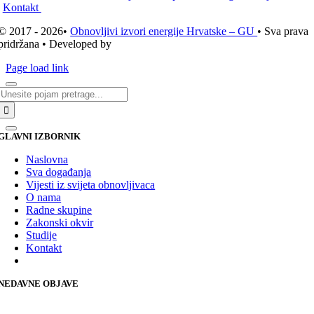
Kontakt
© 2017 - 2026•
Obnovljivi izvori energije Hrvatske – GU
• Sva prava
pridržana • Developed by
ICE STUDIO d.o.o.
Page load link
Traži...
GLAVNI IZBORNIK
Naslovna
Sva događanja
Vijesti iz svijeta obnovljivaca
O nama
Radne skupine
Zakonski okvir
Studije
Kontakt
NEDAVNE OBJAVE