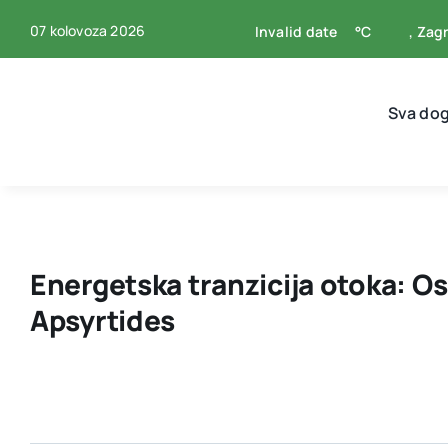
Skip
07 kolovoza 2026
Invalid date
°C
, Zag
to
content
Sva do
Energetska tranzicija otoka: 
Apsyrtides