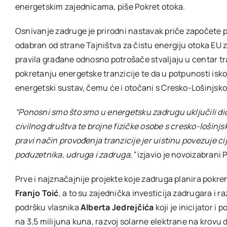
energetskim zajednicama, piše Pokret otoka.
Osnivanje zadruge je prirodni nastavak priče započete pr
odabran od strane Tajništva za čistu energiju otoka EU 
pravila građane odnosno potrošače stvaljaju u centar t
pokretanju energetske tranzicije te da u potpunosti iskori
energetski sustav, čemu će i otočani s Cresko-Lošinjsko
“Ponosni smo što smo u energetsku zadrugu uključili dio
civilnog društva te brojne fizičke osobe s cresko-lošinjs
pravi način provođenja tranzicije jer uistinu povezuje c
poduzetnika, udruga i zadruga,”
izjavio je novoizabrani 
Prve i najznačajnije projekte koje zadruga planira pokre
Franjo Toić
, a to su zajednička investicija zadrugara i 
podršku vlasnika
Alberta Jedrejčića
koji je inicijator i
na 3,5 milijuna kuna, razvoj solarne elektrane na krovu d