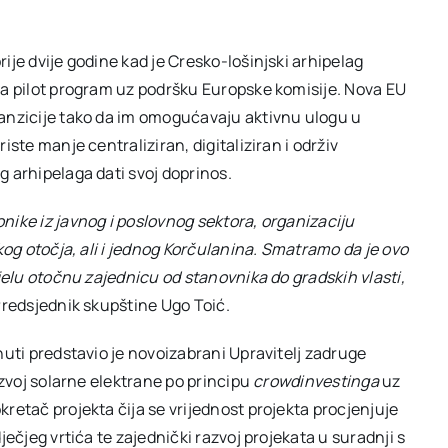
ije dvije godine kad je Cresko-lošinjski arhipelag
za pilot program uz podršku Europske komisije. Nova EU
ranzicije tako da im omogućavaju aktivnu ulogu u
ste manje centraliziran, digitaliziran i održiv
g arhipelaga dati svoj doprinos.
nike iz javnog i poslovnog sektora, organizaciju
kog otočja, ali i jednog Korčulanina. Smatramo da je ovo
ijelu otočnu zajednicu od stanovnika do gradskih vlasti,
Predsjednik skupštine Ugo Toić.
nuti predstavio je novoizabrani Upravitelj zadruge
razvoj solarne elektrane po principu
crowdinvestinga
uz
 pokretač projekta čija se vrijednost projekta procjenjuje
ječjeg vrtića te zajednički razvoj projekata u suradnji s