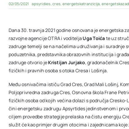
02/05/2021
apsyridies
,
cres
,
energetskatranzicija
,
energetskazad
Dana 30. travnja 2021 godine osnovana je energetska za
razvojne agencije OTRA i voditelja
Uga Toića
te uz stru
zadruge temelji se na načelima udruživanja i suradnje s
poduzetnika, predstavnika obrazovnih institucija i građa
zadruge otvorio je
Kristijan Jurjako
, gradonačelnik Cres
fizičkih i pravnih osoba s otoka Cresa i Lošinja.
Među osnivačima ističu Grad Cres, Grad Mali Lošinj, Ko
Poljoprivredna zadruga Cres, Osnovna škola Frane Petrića
fizičkih osoba od kojih većina dolazi s područja Cresko
čini energetsku zadrugu Apsyrtides jedinstvenom i pr
ciljem provedbe strategije prelaska na čistu energiju Cr
služit će kao primjer drugim otocima i zajednicama koje