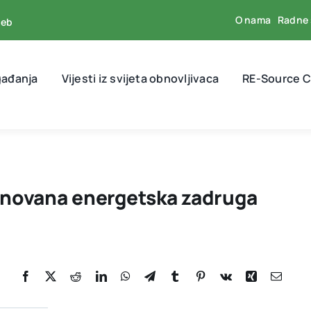
O nama
Radne 
reb
gađanja
Vijesti iz svijeta obnovljivaca
RE-Source C
Osnovana energetska zadruga