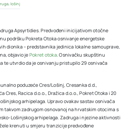
ruga
,
lošinj
druga Apsyrtidies. Predvođeni inicijativom otočne
čnu podršku
Pokreta Otoka osnivanje energetske
vih dionika – predstavnika jedinica lokalne samouprave,
na, objavio je
Pokret otoka
. Osnivačku skupštinu
a te utvrdio da je osnivanju pristupilo 29 osnivača
munalno poduzeće Cres/Lošinj, Cresanka d.d.,
 Cres, Racica d.o.o., Dražica d.o.o., Pokret Otoka i 20
-Lošinjskog arhipelaga. Upravo ovakav sastav osnivača
vom takvom zadrugom osnovanoj na hrvatskim otocima s
esko-Lošinjskog arhipelaga. Zadruga i njezine aktivnosti
 žele krenuti u smjeru tranzicije predvođene