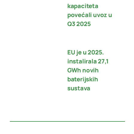
kapaciteta
povećali uvoz u
Q3 2025
EU je u 2025.
instalirala 27,1
GWh novih
baterijskih
sustava