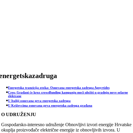
Skip
to
content
energetskazadruga
Energetska tranzicija otoka: Osnovana energetska zadruga Apsyrtides
Cres: Građani će kroz crowdfunding kampanju moći uložiti u gradnju nove solarne
elektrane
U Italiji osnovana prva energetska zadruga
U Križevcima osnovana prva energetska zadruga građana
O UDRUŽENJU
Gospodarsko-interesno udruženje Obnovljivi izvori energije Hrvatske
okuplja proizvođače električne energije iz obnovljivih izvora. U