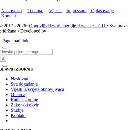
Naslovnica
O nama
Vijesti
Impressum
Oglašavanje
Kontakt
© 2017 - 2026•
Obnovljivi izvori energije Hrvatske – GU
• Sva prava
pridržana • Developed by
ICE STUDIO d.o.o.
Page load link
Traži...
GLAVNI IZBORNIK
Naslovna
Sva događanja
Vijesti iz svijeta obnovljivaca
O nama
Radne skupine
Zakonski okvir
Studije
Kontakt