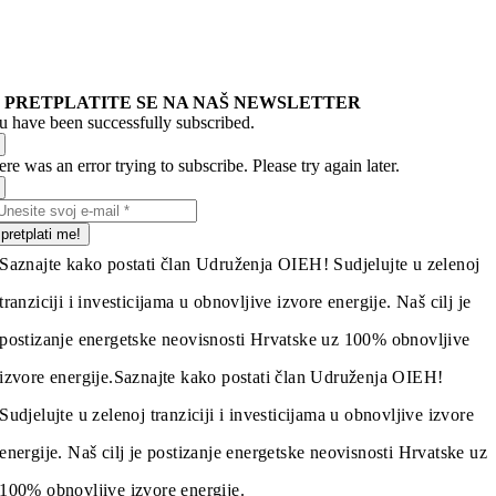
PRETPLATITE SE NA NAŠ NEWSLETTER
u have been successfully subscribed.
re was an error trying to subscribe. Please try again later.
pretplati me!
Saznajte kako postati član Udruženja OIEH! Sudjelujte u zelenoj
tranziciji i investicijama u obnovljive izvore energije. Naš cilj je
postizanje energetske neovisnosti Hrvatske uz 100% obnovljive
izvore energije.
Saznajte kako postati član Udruženja OIEH!
Sudjelujte u zelenoj tranziciji i investicijama u obnovljive izvore
energije. Naš cilj je postizanje energetske neovisnosti Hrvatske uz
100% obnovljive izvore energije.