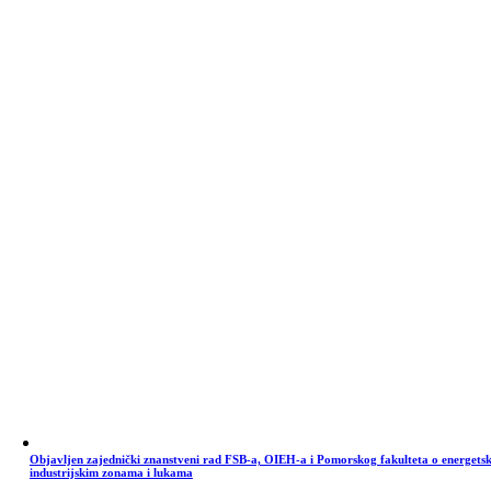
Objavljen zajednički znanstveni rad FSB-a, OIEH-a i Pomorskog fakulteta o energets
industrijskim zonama i lukama