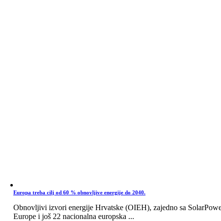
Europa treba cilj od 60 % obnovljive energije do 2040.
Obnovljivi izvori energije Hrvatske (OIEH), zajedno sa SolarPow
Europe i još 22 nacionalna europska ...