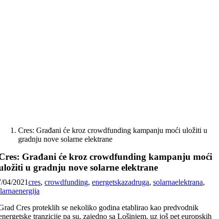
Skip
to
content
Cres: Građani će kroz crowdfunding kampanju moći uložiti u
gradnju nove solarne elektrane
Cres: Građani će kroz crowdfunding kampanju moći
uložiti u gradnju nove solarne elektrane
7/04/2021
cres
,
crowdfunding
,
energetskazadruga
,
solarnaelektrana
,
larnaenergija
Grad Cres proteklih se nekoliko godina etablirao kao predvodnik
energetske tranzicije pa su, zajedno sa Lošinjem, uz još pet europskih