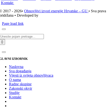
Kontakt
© 2017 - 2026•
Obnovljivi izvori energije Hrvatske – GU
• Sva prava
pridržana • Developed by
ICE STUDIO d.o.o.
Page load link
Traži...
GLAVNI IZBORNIK
Naslovna
Sva događanja
Vijesti iz svijeta obnovljivaca
O nama
Radne skupine
Zakonski okvir
Studije
Kontakt