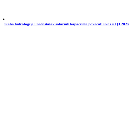
Slaba hidrologija i nedostatak solarnih kapaciteta povećali uvoz u Q3 2025