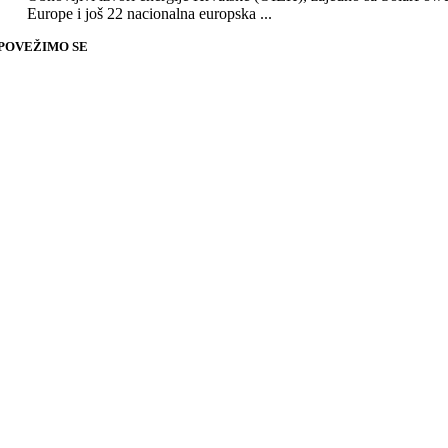
Europe i još 22 nacionalna europska ...
POVEŽIMO SE
Go
to
Top