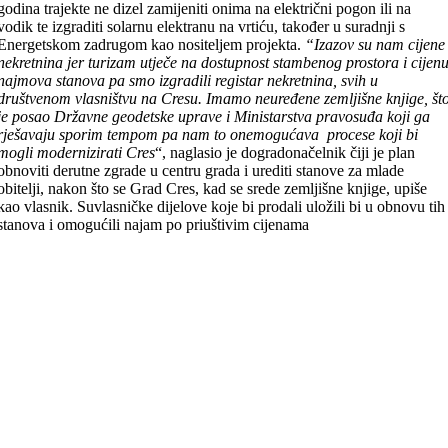
godina trajekte ne dizel zamijeniti onima na električni pogon ili na
vodik te izgraditi solarnu elektranu na vrtiću, također u suradnji s
Energetskom zadrugom kao nositeljem projekta.
“Izazov su nam cijene
nekretnina jer turizam utječe na dostupnost stambenog prostora i cijen
najmova stanova pa smo izgradili registar nekretnina, svih u
društvenom vlasništvu na Cresu. Imamo neuređene zemljišne knjige, št
je posao Državne geodetske uprave i Ministarstva pravosuđa koji ga
rješavaju sporim tempom pa nam to onemogućava procese koji bi
mogli modernizirati Cres
“, naglasio je dogradonačelnik čiji je plan
obnoviti derutne zgrade u centru grada i urediti stanove za mlade
obitelji, nakon što se Grad Cres, kad se srede zemljišne knjige, upiše
kao vlasnik. Suvlasničke dijelove koje bi prodali uložili bi u obnovu tih
stanova i omogućili najam po priuštivim cijenama