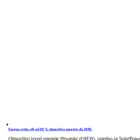
Europa treba cilj od 60 % obnovljive energije do 2040.
Obnovljivi izvori energije Hrvatske (OIEH), zajedno sa SolarPow