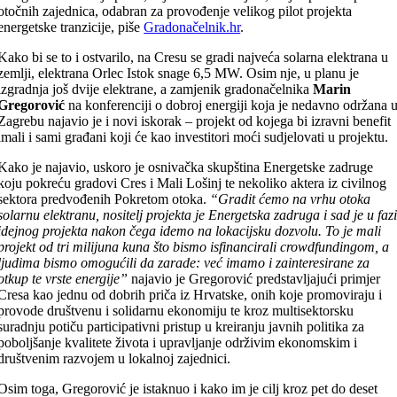
otočnih zajednica, odabran za provođenje velikog pilot projekta
energetske tranzicije, piše
Gradonačelnik.hr
.
Kako bi se to i ostvarilo, na Cresu se gradi najveća solarna elektrana u
zemlji, elektrana Orlec Istok snage 6,5 MW. Osim nje, u planu je
izgradnja još dvije elektrane, a zamjenik gradonačelnika
Marin
Gregorović
na konferenciji o dobroj energiji koja je nedavno održana 
Zagrebu najavio je i novi iskorak – projekt od kojega bi izravni benefit
imali i sami građani koji će kao investitori moći sudjelovati u projektu.
Kako je najavio, uskoro je osnivačka skupština Energetske zadruge
koju pokreću gradovi Cres i Mali Lošinj te nekoliko aktera iz civilnog
sektora predvođenih Pokretom otoka.
“Gradit ćemo na vrhu otoka
solarnu elektranu, nositelj projekta je Energetska zadruga i sad je u faz
idejnog projekta nakon čega idemo na lokacijsku dozvolu. To je mali
projekt od tri milijuna kuna što bismo isfinancirali crowdfundingom, a
ljudima bismo omogućili da zarade: već imamo i zainteresirane za
otkup te vrste energije”
najavio je Gregorović predstavljajući primjer
Cresa kao jednu od dobrih priča iz Hrvatske, onih koje promoviraju i
provode društvenu i solidarnu ekonomiju te kroz multisektorsku
suradnju potiču participativni pristup u kreiranju javnih politika za
poboljšanje kvalitete života i upravljanje održivim ekonomskim i
društvenim razvojem u lokalnoj zajednici.
Osim toga, Gregorović je istaknuo i kako im je cilj kroz pet do deset