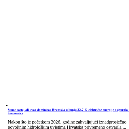
Sunce raste, ali uvoz dominira: Hrvatska u lipnju 32,7 % električne energije osigurala 
inozemstva
Nakon što je početkom 2026. godine zahvaljujući iznadprosječno
povoljnim hidrološkim uvjetima Hrvatska privremeno ostvarila ...