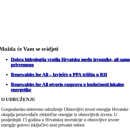
Možda će Vam se svidjeti
Dobra hidrologija vratila Hrvatsku među izvoznike, ali samo
privremeno
Renewables for All – Izvješće o PPA tržištu u RH
Renewables for All otvorio raspravu o budućnosti lokalne
energetike
O UDRUŽENJU
Gospodarsko-interesno udruženje Obnovljivi izvori energije Hrvatske
okuplja proizvođače električne energije iz obnovljivih izvora. U
posljednjih 15 godina u Hrvatskoj investicije u obnovljive izvore
energije gotovo isključivo nosi privatni sektor.