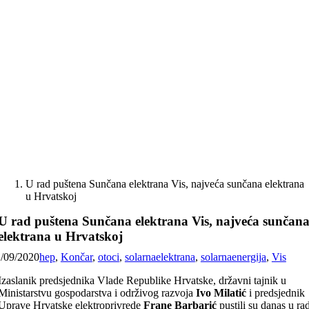
Skip
to
content
U rad puštena Sunčana elektrana Vis, najveća sunčana elektrana
u Hrvatskoj
U rad puštena Sunčana elektrana Vis, najveća sunčan
elektrana u Hrvatskoj
1/09/2020
hep
,
Končar
,
otoci
,
solarnaelektrana
,
solarnaenergija
,
Vis
Izaslanik predsjednika Vlade Republike Hrvatske, državni tajnik u
Ministarstvu gospodarstva i održivog razvoja
Ivo Milatić
i predsjednik
Uprave Hrvatske elektroprivrede
Frane Barbarić
pustili su danas u ra