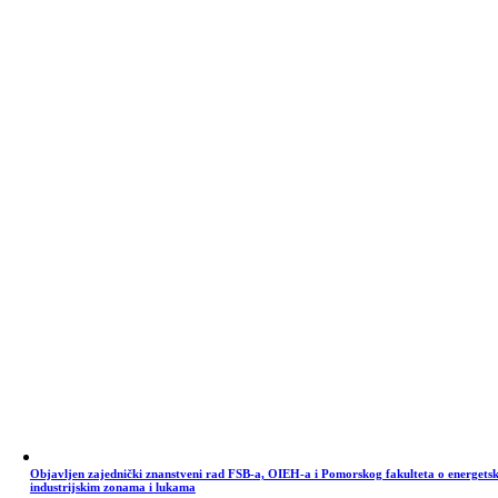
Objavljen zajednički znanstveni rad FSB-a, OIEH-a i Pomorskog fakulteta o energets
industrijskim zonama i lukama