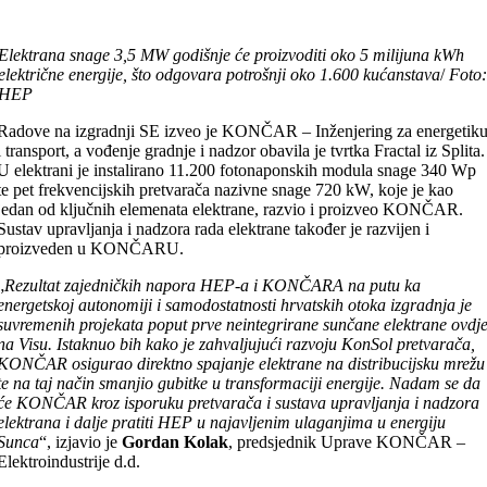
Elektrana snage 3,5 MW godišnje će proizvoditi oko 5 milijuna kWh
električne energije, što odgovara potrošnji oko 1.600 kućanstava
/
Foto:
HEP
Radove na izgradnji SE izveo je KONČAR – Inženjering za energetik
i transport, a vođenje gradnje i nadzor obavila je tvrtka Fractal iz Splita.
U elektrani je instalirano 11.200 fotonaponskih modula snage 340 Wp
te pet frekvencijskih pretvarača nazivne snage 720 kW, koje je kao
jedan od ključnih elemenata elektrane, razvio i proizveo KONČAR.
Sustav upravljanja i nadzora rada elektrane također je razvijen i
proizveden u KONČARU.
„
Rezultat
zajedničkih napora HEP-a i KONČARA na putu ka
energetskoj autonomiji i samodostatnosti hrvatskih otoka izgradnja je
suvremenih projekata poput prve neintegrirane sunčane elektrane ovdj
na Visu. Istaknuo bih kako je zahvaljujući razvoju KonSol pretvarača,
KONČAR osigurao direktno spajanje elektrane na distribucijsku mrežu
te na taj način smanjio gubitke u transformaciji energije. Nadam se da
će KONČAR kroz isporuku pretvarača i sustava upravljanja i nadzora
elektrana i dalje pratiti HEP u najavljenim ulaganjima u energiju
Sunca
“, izjavio je
Gordan Kolak
, predsjednik Uprave KONČAR –
Elektroindustrije d.d.