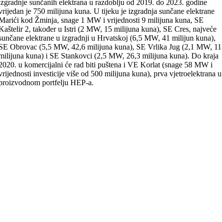
izgradnje sunčanih elektrana u razdoblju od 2019. do 2023. godine
vrijedan je 750 milijuna kuna. U tijeku je izgradnja sunčane elektrane
Marići kod Žminja, snage 1 MW i vrijednosti 9 milijuna kuna, SE
Kaštelir 2, također u Istri (2 MW, 15 milijuna kuna), SE Cres, najveće
sunčane elektrane u izgradnji u Hrvatskoj (6,5 MW, 41 milijun kuna),
SE Obrovac (5,5 MW, 42,6 milijuna kuna), SE Vrlika Jug (2,1 MW, 11
milijuna kuna) i SE Stankovci (2,5 MW, 26,3 milijuna kuna). Do kraja
2020. u komercijalni će rad biti puštena i VE Korlat (snage 58 MW i
vrijednosti investicije više od 500 milijuna kuna), prva vjetroelektrana u
proizvodnom portfelju HEP-a.