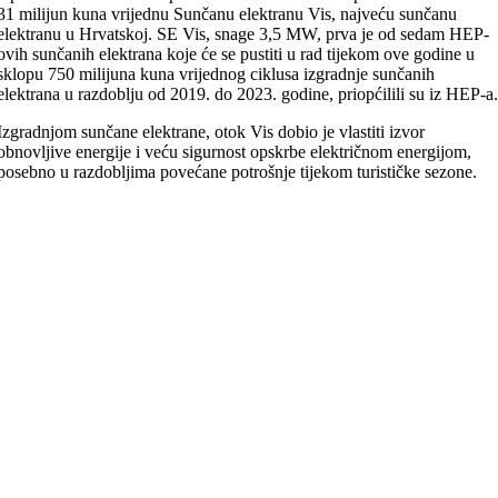
31 milijun kuna vrijednu Sunčanu elektranu Vis, najveću sunčanu
elektranu u Hrvatskoj. SE Vis, snage 3,5 MW, prva je od sedam HEP-
ovih sunčanih elektrana koje će se pustiti u rad tijekom ove godine u
sklopu 750 milijuna kuna vrijednog ciklusa izgradnje sunčanih
elektrana u razdoblju od 2019. do 2023. godine, priopćilili su iz HEP-a
Izgradnjom sunčane elektrane, otok Vis dobio je vlastiti izvor
obnovljive energije i veću sigurnost opskrbe električnom energijom,
posebno u razdobljima povećane potrošnje tijekom turističke sezone.