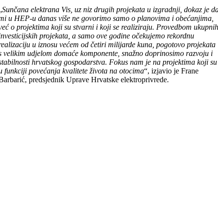
„
Sunčana elektrana Vis, uz niz drugih projekata u izgradnji, dokaz je d
mi u HEP-u danas više ne govorimo samo o planovima i obećanjima,
već o projektima koji su stvarni i koji se realiziraju. Provedbom ukupni
investicijskih projekata, a samo ove godine očekujemo rekordnu
realizaciju u iznosu većem od četiri milijarde kuna, pogotovo projekata
s velikim udjelom domaće komponente, snažno doprinosimo razvoju i
stabilnosti hrvatskog gospodarstva. Fokus nam je na projektima koji su
u funkciji povećanja kvalitete života na otocima
“, izjavio je Frane
Barbarić, predsjednik Uprave Hrvatske elektroprivrede.