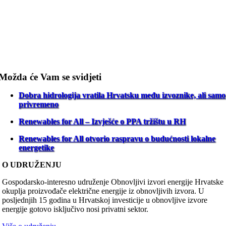
Možda će Vam se svidjeti
Dobra hidrologija vratila Hrvatsku među izvoznike, ali samo
privremeno
Renewables for All – Izvješće o PPA tržištu u RH
Renewables for All otvorio raspravu o budućnosti lokalne
energetike
O UDRUŽENJU
Gospodarsko-interesno udruženje Obnovljivi izvori energije Hrvatske
okuplja proizvođače električne energije iz obnovljivih izvora. U
posljednjih 15 godina u Hrvatskoj investicije u obnovljive izvore
energije gotovo isključivo nosi privatni sektor.