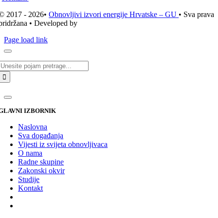
© 2017 - 2026•
Obnovljivi izvori energije Hrvatske – GU
• Sva prava
pridržana • Developed by
ICE STUDIO d.o.o.
Page load link
Traži...
GLAVNI IZBORNIK
Naslovna
Sva događanja
Vijesti iz svijeta obnovljivaca
O nama
Radne skupine
Zakonski okvir
Studije
Kontakt