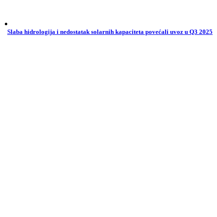
Slaba hidrologija i nedostatak solarnih kapaciteta povećali uvoz u Q3 2025