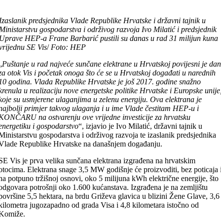
Izaslanik predsjednika Vlade Republike Hrvatske i državni tajnik u
Ministarstvu gospodarstva i održivog razvoja Ivo Milatić i predsjednik
Uprave HEP-a Frane Barbarić pustili su danas u rad 31 milijun kuna
vrijednu SE Vis
/
Foto: HEP
„
Puštanje u rad najveće sunčane elektrane u Hrvatskoj povijesni je da
za otok Vis i početak onoga što će se u Hrvatskoj događati u narednih
10 godina. Vlada Republike Hrvatske je još 2017. godine snažno
krenula u realizaciju nove energetske politike Hrvatske i Europske unije
koje su usmjerene ulaganjima u zelenu energiju. Ova elektrana je
najbolji primjer takvog ulaganja i u ime Vlade čestitam HEP-u i
KONČARU na ostvarenju ove vrijedne investicije za hrvatsku
energetiku i gospodarstvo
“, izjavio je Ivo Milatić, državni tajnik u
Ministarstvu gospodarstva i održivog razvoja te izaslanik predsjednika
Vlade Republike Hrvatske na današnjem događanju.
SE Vis je prva velika sunčana elektrana izgrađena na hrvatskim
otocima. Elektrana snage 3,5 MW godišnje će proizvoditi, bez poticaja 
na potpuno tržišnoj osnovi, oko 5 milijuna kWh električne energije, što
odgovara potrošnji oko 1.600 kućanstava. Izgrađena je na zemljištu
površine 5,5 hektara, na brdu Griževa glavica u blizini Žene Glave, 3,6
kilometra jugozapadno od grada Visa i 4,8 kilometara istočno od
Komiže.