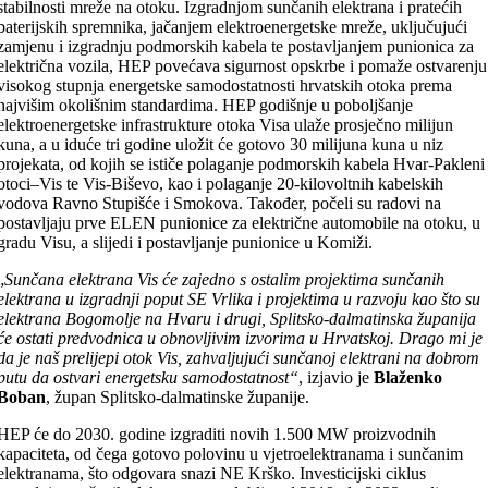
stabilnosti mreže na otoku. Izgradnjom sunčanih elektrana i pratećih
baterijskih spremnika, jačanjem elektroenergetske mreže, uključujući
zamjenu i izgradnju podmorskih kabela te postavljanjem punionica za
električna vozila, HEP povećava sigurnost opskrbe i pomaže ostvarenju
visokog stupnja energetske samodostatnosti hrvatskih otoka prema
najvišim okolišnim standardima. HEP godišnje u poboljšanje
elektroenergetske infrastrukture otoka Visa ulaže prosječno milijun
kuna, a u iduće tri godine uložit će gotovo 30 milijuna kuna u niz
projekata, od kojih se ističe polaganje podmorskih kabela Hvar-Pakleni
otoci–Vis te Vis-Biševo, kao i polaganje 20-kilovoltnih kabelskih
vodova Ravno Stupišće i Smokova. Također, počeli su radovi na
postavljaju prve ELEN punionice za električne automobile na otoku, u
gradu Visu, a slijedi i postavljanje punionice u Komiži.
„
Sunčana elektrana Vis će zajedno s ostalim projektima sunčanih
elektrana u izgradnji poput SE Vrlika i projektima u razvoju kao što su
elektrana Bogomolje na Hvaru i drugi, Splitsko-dalmatinska županija
će ostati predvodnica u obnovljivim izvorima u Hrvatskoj. Drago mi je
da je naš prelijepi otok Vis, zahvaljujući sunčanoj elektrani na dobrom
putu da ostvari energetsku samodostatnost“
, izjavio je
Blaženko
Boban
, župan Splitsko-dalmatinske županije.
HEP će do 2030. godine izgraditi novih 1.500 MW proizvodnih
kapaciteta, od čega gotovo polovinu u vjetroelektranama i sunčanim
elektranama, što odgovara snazi NE Krško. Investicijski ciklus