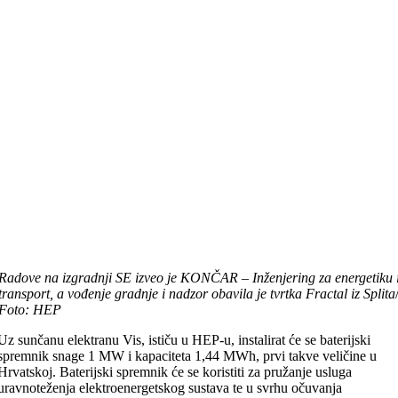
Radove na izgradnji SE izveo je KONČAR – Inženjering za energetiku 
transport, a vođenje gradnje i nadzor obavila je tvrtka Fractal iz Splita
Foto: HEP
Uz sunčanu elektranu Vis, ističu u HEP-u, instalirat će se baterijski
spremnik snage 1 MW i kapaciteta 1,44 MWh, prvi takve veličine u
Hrvatskoj. Baterijski spremnik će se koristiti za pružanje usluga
uravnoteženja elektroenergetskog sustava te u svrhu očuvanja