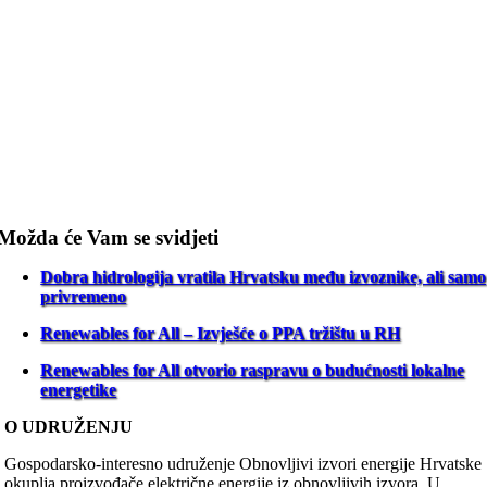
Možda će Vam se svidjeti
Dobra hidrologija vratila Hrvatsku među izvoznike, ali samo
privremeno
Renewables for All – Izvješće o PPA tržištu u RH
Renewables for All otvorio raspravu o budućnosti lokalne
energetike
O UDRUŽENJU
Gospodarsko-interesno udruženje Obnovljivi izvori energije Hrvatske
okuplja proizvođače električne energije iz obnovljivih izvora. U