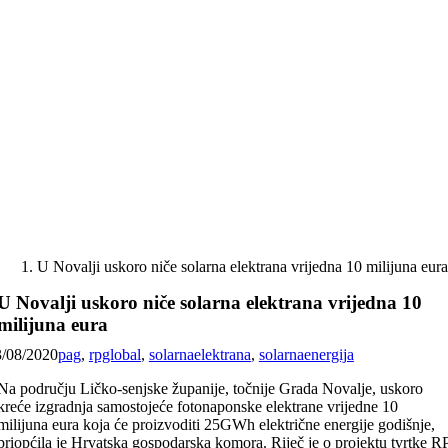
Skip
to
content
U Novalji uskoro niče solarna elektrana vrijedna 10 milijuna eur
U Novalji uskoro niče solarna elektrana vrijedna 10
milijuna eura
3/08/2020
pag
,
rpglobal
,
solarnaelektrana
,
solarnaenergija
Na području Ličko-senjske županije, točnije Grada Novalje, uskoro
kreće izgradnja samostojeće fotonaponske elektrane vrijedne 10
milijuna eura koja će proizvoditi 25GWh električne energije godišnje,
priopćila je Hrvatska gospodarska komora. Riječ je o projektu tvrtke R