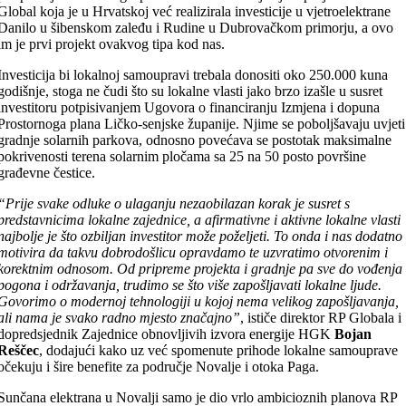
Global koja je u Hrvatskoj već realizirala investicije u vjetroelektrane
Danilo u šibenskom zaleđu i Rudine u Dubrovačkom primorju, a ovo
im je prvi projekt ovakvog tipa kod nas.
Investicija bi lokalnoj samoupravi trebala donositi oko 250.000 kuna
godišnje, stoga ne čudi što su lokalne vlasti jako brzo izašle u susret
investitoru potpisivanjem Ugovora o financiranju Izmjena i dopuna
Prostornoga plana Ličko-senjske županije. Njime se poboljšavaju uvjeti
gradnje solarnih parkova, odnosno povećava se postotak maksimalne
pokrivenosti terena solarnim pločama sa 25 na 50 posto površine
građevne čestice.
“Prije svake odluke o ulaganju nezaobilazan korak je susret s
predstavnicima lokalne zajednice, a afirmativne i aktivne lokalne vlasti
najbolje je što ozbiljan investitor može poželjeti. To onda i nas dodatno
motivira da takvu dobrodošlicu opravdamo te uzvratimo otvorenim i
korektnim odnosom. Od pripreme projekta i gradnje pa sve do vođenja
pogona i održavanja, trudimo se što više zapošljavati lokalne ljude.
Govorimo o modernoj tehnologiji u kojoj nema velikog zapošljavanja,
ali nama je svako radno mjesto značajno”
, ističe direktor RP Globala i
dopredsjednik Zajednice obnovljivih izvora energije HGK
Bojan
Reščec
, dodajući kako uz već spomenute prihode lokalne samouprave
očekuju i šire benefite za područje Novalje i otoka Paga.
Sunčana elektrana u Novalji samo je dio vrlo ambicioznih planova RP