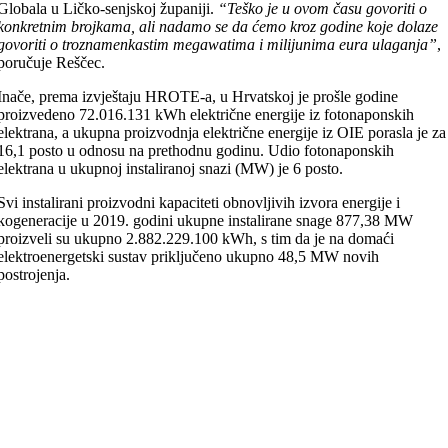
Globala u Ličko-senjskoj županiji.
“Teško je u ovom času govoriti o
konkretnim brojkama, ali nadamo se da ćemo kroz godine koje dolaze
govoriti o troznamenkastim megawatima i milijunima eura ulaganja”
,
poručuje Reščec.
Inače, prema izvještaju HROTE-a, u Hrvatskoj je prošle godine
proizvedeno 72.016.131 kWh električne energije iz fotonaponskih
elektrana, a ukupna proizvodnja električne energije iz OIE porasla je za
16,1 posto u odnosu na prethodnu godinu. Udio fotonaponskih
elektrana u ukupnoj instaliranoj snazi (MW) je 6 posto.
Svi instalirani proizvodni kapaciteti obnovljivih izvora energije i
kogeneracije u 2019. godini ukupne instalirane snage 877,38 MW
proizveli su ukupno 2.882.229.100 kWh, s tim da je na domaći
elektroenergetski sustav priključeno ukupno 48,5 MW novih
postrojenja.