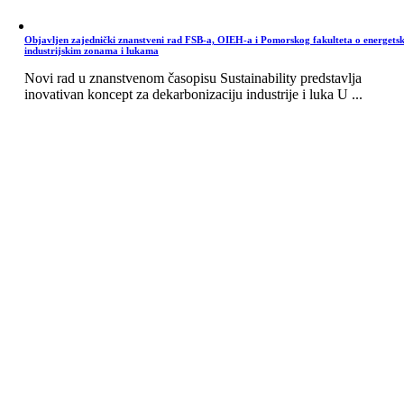
Objavljen zajednički znanstveni rad FSB-a, OIEH-a i Pomorskog fakulteta o energets
industrijskim zonama i lukama
Novi rad u znanstvenom časopisu Sustainability predstavlja
inovativan koncept za dekarbonizaciju industrije i luka U ...