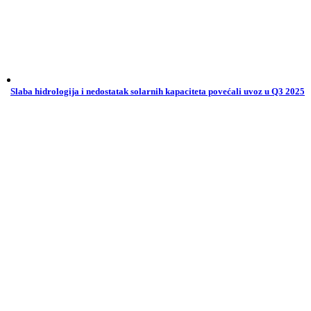
Slaba hidrologija i nedostatak solarnih kapaciteta povećali uvoz u Q3 2025