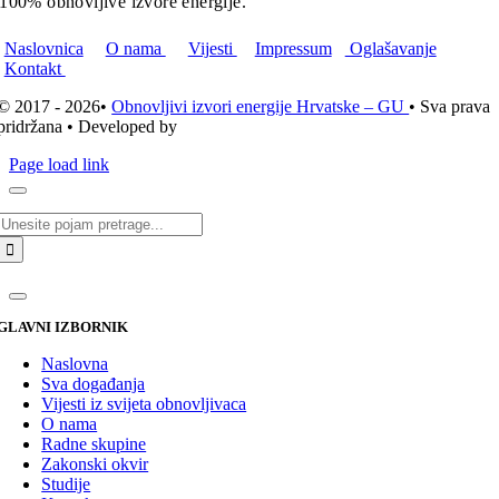
100% obnovljive izvore energije.
Naslovnica
O nama
Vijesti
Impressum
Oglašavanje
Kontakt
© 2017 - 2026•
Obnovljivi izvori energije Hrvatske – GU
• Sva prava
pridržana • Developed by
ICE STUDIO d.o.o.
Page load link
Traži...
GLAVNI IZBORNIK
Naslovna
Sva događanja
Vijesti iz svijeta obnovljivaca
O nama
Radne skupine
Zakonski okvir
Studije