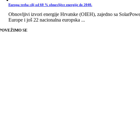
Europa treba cilj od 60 % obnovljive energije do 2040.
Obnovljivi izvori energije Hrvatske (OIEH), zajedno sa SolarPow
Europe i još 22 nacionalna europska ...
POVEŽIMO SE
Go
to
Top