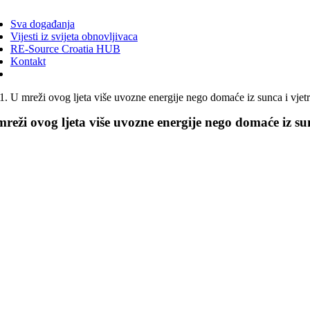
ggle
vigation
Sva događanja
Vijesti iz svijeta obnovljivaca
RE-Source Croatia HUB
Kontakt
U mreži ovog ljeta više uvozne energije nego domaće iz sunca i vjet
reži ovog ljeta više uvozne energije nego domaće iz sun