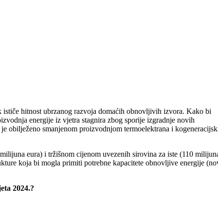
 ističe hitnost ubrzanog razvoja domaćih obnovljivih izvora. Kako bi
oizvodnja energije iz vjetra stagnira zbog sporije izgradnje novih
to je obilježeno smanjenom proizvodnjom termoelektrana i kogeneracijsk
ilijuna eura) i tržišnom cijenom uvezenih sirovina za iste (110 milijun
ukture koja bi mogla primiti potrebne kapacitete obnovljive energije (no
jeta 2024.?