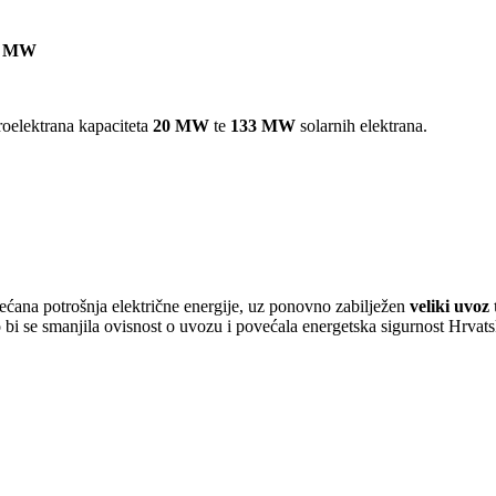
8 MW
roelektrana kapaciteta
20 MW
te
133 MW
solarnih elektrana.
ećana potrošnja električne energije, uz ponovno zabilježen
veliki uvoz 
o bi se smanjila ovisnost o uvozu i povećala energetska sigurnost Hrvats