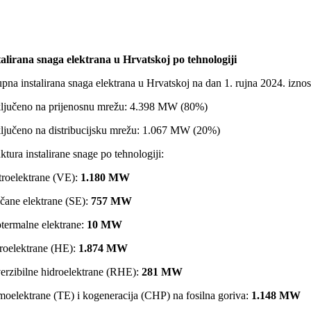
talirana snaga elektrana u Hrvatskoj po tehnologiji
pna instalirana snaga elektrana u Hrvatskoj na dan 1. rujna 2024. iznos
ključeno na prijenosnu mrežu: 4.398 MW (80%)
ključeno na distribucijsku mrežu: 1.067 MW (20%)
ktura instalirane snage po tehnologiji:
troelektrane (VE):
1.180 MW
čane elektrane (SE):
757 MW
termalne elektrane:
10 MW
roelektrane (HE):
1.874 MW
erzibilne hidroelektrane (RHE):
281 MW
moelektrane (TE) i kogeneracija (CHP) na fosilna goriva:
1.148 MW