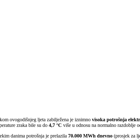
ekom ovogodišnjeg ljeta zabilježena je iznimno
visoka potrošnja elektr
perature zraka bile su do
4,7 °C
više u odnosu na normalno razdoblje o
ekim danima potrošnja je prelazila
70.000 MWh dnevno
(prosjek za l