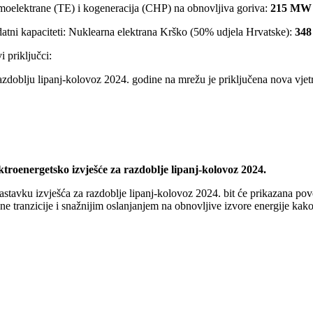
moelektrane (TE) i kogeneracija (CHP) na obnovljiva goriva:
215 MW
atni kapaciteti: Nuklearna elektrana Krško (50% udjela Hrvatske):
34
 priključci:
azdoblju lipanj-kolovoz 2024. godine na mrežu je priključena nova vjet
ktroenergetsko izvješće za razdoblje lipanj-kolovoz 2024.
astavku izvješća za razdoblje lipanj-kolovoz 2024. bit će prikazana pov
ne tranzicije i snažnijim oslanjanjem na obnovljive izvore energije kak