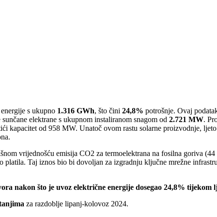
e energije s ukupno
1.316 GWh
, što čini
24,8%
potrošnje. Ovaj podatak
atne sunčane elektrane s ukupnom instaliranom snagom od
2.721 MW
. Pr
ostići kapacitet od 958 MW. Unatoč ovom rastu solarne proizvodnje, lje
ona.
išnom vrijednošću emisija CO2 za termoelektrana na fosilna goriva (44 m
 platila. Taj iznos bio bi dovoljan za izgradnju ključne mrežne infrastr
vora nakon što je uvoz električne energije dosegao 24,8% tijekom l
tanjima
za razdoblje lipanj-kolovoz 2024.