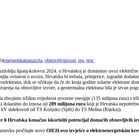
24
energetskatranzicija
,
obnovljiviizvori
,
res
,
resc
azdoblju lipanj-kolovoz 2024. u Hrvatskoj je dominirao uvoz električn
njila ovisnost o uvozu, Hrvatska bi trebala, primjerice, izgraditi dod
troelektrana, dok se očekuje da će do kraja godine solarne elektrane d
rojenja na obnovljive izvore, a geotermalna elektrana bila je izvan pog
a zbrojimo tržišnu vrijednost uvezene energije (135 milijuna eura) s trž
a) dolazimo do iznosa od
289 milijuna eura
koji je Hrvatska nepotrebno
 kV dalekovod od TS Konjsko (Split) do TS Melina (Rijeka)).
e li Hrvatska konačno iskoristiti potencijal domaćih obnovljivih iz
astavku pročitajte novo
OIEH-ovo izvješće o elektroenergetskim kre