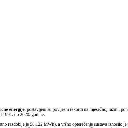
ične energije
, postavljeni su povijesni rekordi na mjesečnoj razini, po
d 1991. do 2020. godine.
jetno razdoblje je 58,122 MWh), a vršno opterećenje sustava iznosilo je