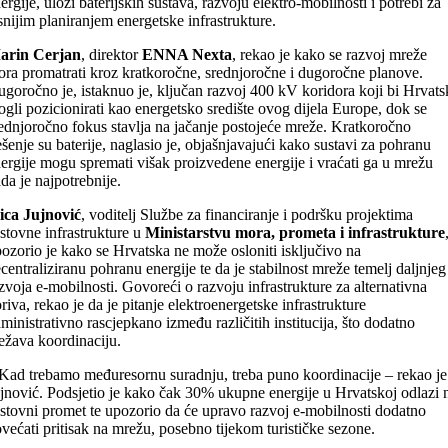
ergije, ulozi baterijskih sustava, razvoju elektro-mobilnosti i potrebi za
snijim planiranjem energetske infrastrukture.
arin Cerjan
, direktor
ENNA Nexta
, rekao je kako se razvoj mreže
ra promatrati kroz kratkoročne, srednjoročne i dugoročne planove.
goročno je, istaknuo je, ključan razvoj 400 kV koridora koji bi Hrvat
gli pozicionirati kao energetsko središte ovog dijela Europe, dok se
ednjoročno fokus stavlja na jačanje postojeće mreže. Kratkoročno
ešenje su baterije, naglasio je, objašnjavajući kako sustavi za pohranu
ergije mogu spremati višak proizvedene energije i vraćati ga u mrežu
da je najpotrebnije.
ica Jujnović
, voditelj Službe za financiranje i podršku projektima
stovne infrastrukture u
Ministarstvu mora, prometa i infrastrukture
ozorio je kako se Hrvatska ne može osloniti isključivo na
centraliziranu pohranu energije te da je stabilnost mreže temelj daljnjeg
zvoja e-mobilnosti. Govoreći o razvoju infrastrukture za alternativna
riva, rekao je da je pitanje elektroenergetske infrastrukture
ministrativno rascjepkano između različitih institucija, što dodatno
ežava koordinaciju.
Kad trebamo međuresornu suradnju, treba puno koordinacije – rekao je
jnović. Podsjetio je kako čak 30% ukupne energije u Hrvatskoj odlazi 
stovni promet te upozorio da će upravo razvoj e-mobilnosti dodatno
većati pritisak na mrežu, posebno tijekom turističke sezone.