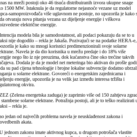
nas na mreži postoji oko 46 tisuća distribuiranih izvora ukupne snage
o 1500 MW. Istaknula je da regulatorne nejasnoće vezane uz model
pca-samoproizvođača više uglavnom ne postoje, no upozorila je kako 
da otvaraju nova pitanja vezana uz dijeljenje energije i viškova
oizvedene električne energije.
Intencija modela bila je samodostatnost, ali podaci pokazuju da se to u
aksi nije dogodilo – rekla je Jakaša. Pozivajući se na podatke HERA-e,
ozorila je kako su mnogi korisnici predimenzionirali svoje solarne
ektrane. Navela je da dio korisnika u mrežu predaje i do 18% više
ergije nego što iz nje preuzima, dok kućanstva čine oko trećine takvih
učajeva. Dodala je da je model net meteringa bio aktivan do prošle god
 da su pad cijena tehnologije i brojne lokalne subvencije dodatno ubrzal
aganja u solarne elektrane. Govoreći o energetskim zajednicama i
jeljenju energije, upozorila je na velik jaz između interesa tržišta i
gulatornog okvira.
ZEZ (Zelena energetska zaduga) je zaprimio više od 150 zahtjeva zgra
 stambene solarne elektrane. Potražnja postoji, ali je to teško realizirati 
aksi – rekla je.
o jedan od najvećih problema navela je neusklađenost zakona i
ovedbenih akata.
U jednom zakonu imate aktivnog kupca, u drugom potrošača vlastite