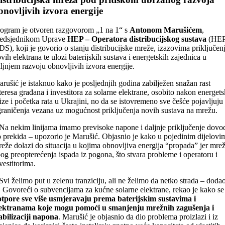
bnovljivih izvora energije
ogram je otvoren razgovorom „1 na 1“ s
Antonom Marušićem
,
redsjednikom Uprave
HEP – Operatora distribucijskog sustava
(HEP
S), koji je govorio o stanju distribucijske mreže, izazovima priključen
vih elektrana te ulozi baterijskih sustava i energetskih zajednica u
ljnjem razvoju obnovljivih izvora energije.
rušić je istaknuo kako je posljednjih godina zabilježen snažan rast
teresa građana i investitora za solarne elektrane, osobito nakon energet
ize i početka rata u Ukrajini, no da se istovremeno sve češće pojavljuju
raničenja vezana uz mogućnost priključenja novih sustava na mrežu.
Na nekim linijama imamo previsoke napone i daljnje priključenje dovo
 prekida – upozorio je Marušić. Objasnio je kako u pojedinim dijelovi
eže dolazi do situacija u kojima obnovljiva energija “propada” jer mre
og preopterećenja ispada iz pogona, što stvara probleme i operatoru i
vestitorima.
Svi želimo put u zelenu tranziciju, ali ne želimo da netko strada – doda
. Govoreći o subvencijama za kućne solarne elektrane, rekao je kako se
tpore sve više usmjeravaju prema baterijskim sustavima i
lektranama koje mogu pomoći u smanjenju mrežnih zagušenja i
abilizaciji napona
. Marušić je objasnio da dio problema proizlazi i iz