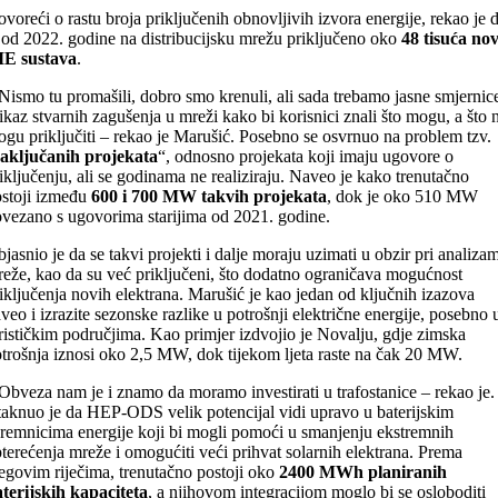
voreći o rastu broja priključenih obnovljivih izvora energije, rekao je 
 od 2022. godine na distribucijsku mrežu priključeno oko
48 tisuća no
IE sustava
.
Nismo tu promašili, dobro smo krenuli, ali sada trebamo jasne smjernice
ikaz stvarnih zagušenja u mreži kako bi korisnici znali što mogu, a što 
gu priključiti – rekao je Marušić. Posebno se osvrnuo na problem tzv.
aključanih projekata
“, odnosno projekata koji imaju ugovore o
iključenju, ali se godinama ne realiziraju. Naveo je kako trenutačno
stoji između
600 i 700 MW takvih projekata
, dok je oko 510 MW
vezano s ugovorima starijima od 2021. godine.
jasnio je da se takvi projekti i dalje moraju uzimati u obzir pri analiza
eže, kao da su već priključeni, što dodatno ograničava mogućnost
iključenja novih elektrana. Marušić je kao jedan od ključnih izazova
veo i izrazite sezonske razlike u potrošnji električne energije, posebno 
rističkim područjima. Kao primjer izdvojio je Novalju, gdje zimska
trošnja iznosi oko 2,5 MW, dok tijekom ljeta raste na čak 20 MW.
Obveza nam je i znamo da moramo investirati u trafostanice – rekao je.
taknuo je da HEP-ODS velik potencijal vidi upravo u baterijskim
remnicima energije koji bi mogli pomoći u smanjenju ekstremnih
terećenja mreže i omogućiti veći prihvat solarnih elektrana. Prema
egovim riječima, trenutačno postoji oko
2400 MWh planiranih
terijskih kapaciteta
, a njihovom integracijom moglo bi se osloboditi