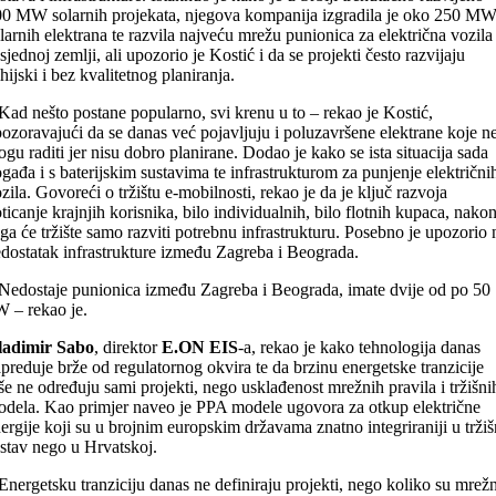
0 MW solarnih projekata, njegova kompanija izgradila je oko 250 M
larnih elektrana te razvila najveću mrežu punionica za električna vozila
sjednoj zemlji, ali upozorio je Kostić i da se projekti često razvijaju
ihijski i bez kvalitetnog planiranja.
Kad nešto postane popularno, svi krenu u to – rekao je Kostić,
ozoravajući da se danas već pojavljuju i poluzavršene elektrane koje n
gu raditi jer nisu dobro planirane. Dodao je kako se ista situacija sada
gađa i s baterijskim sustavima te infrastrukturom za punjenje električni
zila. Govoreći o tržištu e-mobilnosti, rekao je da je ključ razvoja
ticanje krajnjih korisnika, bilo individualnih, bilo flotnih kupaca, nako
ga će tržište samo razviti potrebnu infrastrukturu. Posebno je upozorio 
dostatak infrastrukture između Zagreba i Beograda.
Nedostaje punionica između Zagreba i Beograda, imate dvije od po 50
 – rekao je.
ladimir Sabo
, direktor
E.ON EIS
-a, rekao je kako tehnologija danas
preduje brže od regulatornog okvira te da brzinu energetske tranzicije
še ne određuju sami projekti, nego usklađenost mrežnih pravila i tržišni
dela. Kao primjer naveo je PPA modele ugovora za otkup električne
ergije koji su u brojnim europskim državama znatno integriraniji u tržiš
stav nego u Hrvatskoj.
Energetsku tranziciju danas ne definiraju projekti, nego koliko su mrež