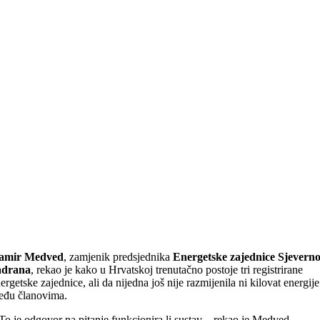
amir Medved
, zamjenik predsjednika
Energetske zajednice Sjevern
adrana
, rekao je kako u Hrvatskoj trenutačno postoje tri registrirane
ergetske zajednice, ali da nijedna još nije razmijenila ni kilovat energije
eđu članovima.
To je odgovor na pitanje funkcionira li sustav – rekao je Medved.