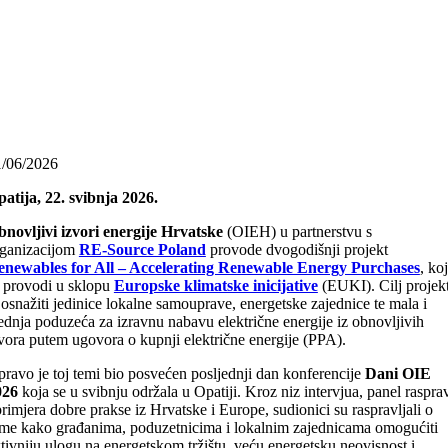
1/06/2026
atija, 22. svibnja 2026.
novljivi izvori energije Hrvatske
(OIEH) u partnerstvu s
rganizacijom
RE-Source Poland
provode dvogodišnji projekt
enewables for All – Accelerating Renewable Energy Purchases
, koj
 provodi u sklopu
Europske klimatske inicijative
(EUKI). Cilj projek
 osnažiti jedinice lokalne samouprave, energetske zajednice te mala i
ednja poduzeća za izravnu nabavu električne energije iz obnovljivih
vora putem ugovora o kupnji električne energije (PPA).
ravo je toj temi bio posvećen posljednji dan konferencije
Dani OIE
026
koja se u svibnju održala u Opatiji. Kroz niz intervjua, panel raspra
primjera dobre prakse iz Hrvatske i Europe, sudionici su raspravljali o
me kako građanima, poduzetnicima i lokalnim zajednicama omogućiti
tivniju ulogu na energetskom tržištu, veću energetsku neovisnost i