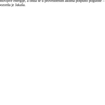
novljive energije, a onda se u provedbenim aktima potpuno pogubite –
ozorila je Jakaša.