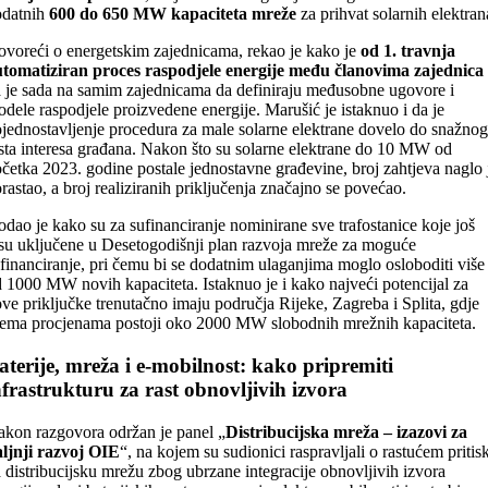
odatnih
600 do 650 MW kapaciteta mreže
za prihvat solarnih elektran
voreći o energetskim zajednicama, rekao je kako je
od 1. travnja
tomatiziran proces raspodjele energije među članovima zajednica
 je sada na samim zajednicama da definiraju međusobne ugovore i
dele raspodjele proizvedene energije. Marušić je istaknuo i da je
jednostavljenje procedura za male solarne elektrane dovelo do snažnog
sta interesa građana. Nakon što su solarne elektrane do 10 MW od
četka 2023. godine postale jednostavne građevine, broj zahtjeva naglo 
rastao, a broj realiziranih priključenja značajno se povećao.
dao je kako su za sufinanciranje nominirane sve trafostanice koje još
su uključene u Desetogodišnji plan razvoja mreže za moguće
financiranje, pri čemu bi se dodatnim ulaganjima moglo osloboditi više
 1000 MW novih kapaciteta. Istaknuo je i kako najveći potencijal za
ve priključke trenutačno imaju područja Rijeke, Zagreba i Splita, gdje
ema procjenama postoji oko 2000 MW slobodnih mrežnih kapaciteta.
aterije, mreža i e-mobilnost: kako pripremiti
nfrastrukturu za rast obnovljivih izvora
kon razgovora održan je panel „
Distribucijska mreža – izazovi za
ljnji razvoj OIE
“, na kojem su sudionici raspravljali o rastućem pritis
 distribucijsku mrežu zbog ubrzane integracije obnovljivih izvora