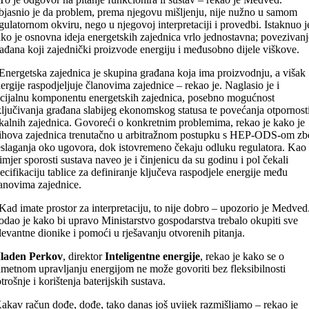
jasnio je da problem, prema njegovu mišljenju, nije nužno u samom
gulatornom okviru, nego u njegovoj interpretaciji i provedbi. Istaknuo j
ko je osnovna ideja energetskih zajednica vrlo jednostavna; povezivanj
ađana koji zajednički proizvode energiju i međusobno dijele viškove.
Energetska zajednica je skupina građana koja ima proizvodnju, a višak
ergije raspodjeljuje članovima zajednice – rekao je. Naglasio je i
cijalnu komponentu energetskih zajednica, posebno mogućnost
ljučivanja građana slabijeg ekonomskog statusa te povećanja otpornost
kalnih zajednica. Govoreći o konkretnim problemima, rekao je kako je
ihova zajednica trenutačno u arbitražnom postupku s HEP-ODS-om z
slaganja oko ugovora, dok istovremeno čekaju odluku regulatora. Kao
imjer sporosti sustava naveo je i činjenicu da su godinu i pol čekali
ecifikaciju tablice za definiranje ključeva raspodjele energije među
anovima zajednice.
Kad imate prostor za interpretaciju, to nije dobro – upozorio je Medved
dao je kako bi upravo Ministarstvo gospodarstva trebalo okupiti sve
levantne dionike i pomoći u rješavanju otvorenih pitanja.
laden Perkov
, direktor
Inteligentne energije
, rekao je kako se o
metnom upravljanju energijom ne može govoriti bez fleksibilnosti
trošnje i korištenja baterijskih sustava.
akav račun dođe, dođe, tako danas još uvijek razmišljamo – rekao je