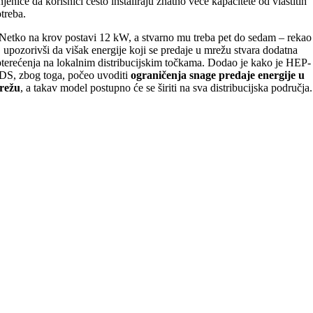
njenice da korisnici često instaliraju znatno veće kapacitete od vlastitih
treba.
Netko na krov postavi 12 kW, a stvarno mu treba pet do sedam – rekao
, upozorivši da višak energije koji se predaje u mrežu stvara dodatna
terećenja na lokalnim distribucijskim točkama. Dodao je kako je HEP-
S, zbog toga, počeo uvoditi
ograničenja snage predaje energije u
režu
, a takav model postupno će se širiti na sva distribucijska područja.