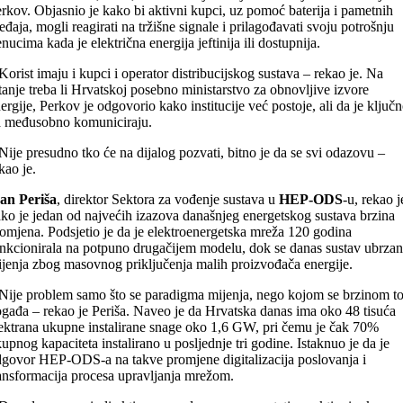
rkov. Objasnio je kako bi aktivni kupci, uz pomoć baterija i pametnih
eđaja, mogli reagirati na tržišne signale i prilagođavati svoju potrošnju
enucima kada je električna energija jeftinija ili dostupnija.
Korist imaju i kupci i operator distribucijskog sustava – rekao je. Na
tanje treba li Hrvatskoj posebno ministarstvo za obnovljive izvore
ergije, Perkov je odgovorio kako institucije već postoje, ali da je ključ
 međusobno komuniciraju.
Nije presudno tko će na dijalog pozvati, bitno je da se svi odazovu –
kao je.
an Periša
, direktor Sektora za vođenje sustava u
HEP-ODS
-u, rekao j
ko je jedan od najvećih izazova današnjeg energetskog sustava brzina
omjena. Podsjetio je da je elektroenergetska mreža 120 godina
nkcionirala na potpuno drugačijem modelu, dok se danas sustav ubrza
jenja zbog masovnog priključenja malih proizvođača energije.
Nije problem samo što se paradigma mijenja, nego kojom se brzinom t
gađa – rekao je Periša. Naveo je da Hrvatska danas ima oko 48 tisuća
ektrana ukupne instalirane snage oko 1,6 GW, pri čemu je čak 70%
upnog kapaciteta instalirano u posljednje tri godine. Istaknuo je da je
govor HEP-ODS-a na takve promjene digitalizacija poslovanja i
ansformacija procesa upravljanja mrežom.