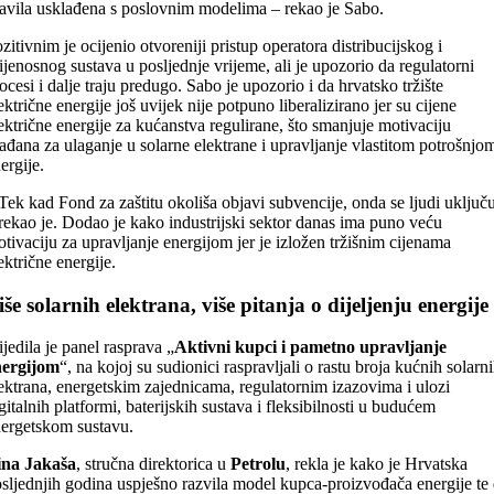
avila usklađena s poslovnim modelima – rekao je Sabo.
zitivnim je ocijenio otvoreniji pristup operatora distribucijskog i
ijenosnog sustava u posljednje vrijeme, ali je upozorio da regulatorni
ocesi i dalje traju predugo. Sabo je upozorio i da hrvatsko tržište
ektrične energije još uvijek nije potpuno liberalizirano jer su cijene
ektrične energije za kućanstva regulirane, što smanjuje motivaciju
ađana za ulaganje u solarne elektrane i upravljanje vlastitom potrošnjo
ergije.
Tek kad Fond za zaštitu okoliša objavi subvencije, onda se ljudi uključ
rekao je. Dodao je kako industrijski sektor danas ima puno veću
tivaciju za upravljanje energijom jer je izložen tržišnim cijenama
ektrične energije.
iše solarnih elektrana, više pitanja o dijeljenju energije
ijedila je panel rasprava „
Aktivni kupci i pametno upravljanje
nergijom
“, na kojoj su sudionici raspravljali o rastu broja kućnih solarn
ektrana, energetskim zajednicama, regulatornim izazovima i ulozi
gitalnih platformi, baterijskih sustava i fleksibilnosti u budućem
ergetskom sustavu.
ina Jakaša
, stručna direktorica u
Petrolu
, rekla je kako je Hrvatska
sljednjih godina uspješno razvila model kupca-proizvođača energije te