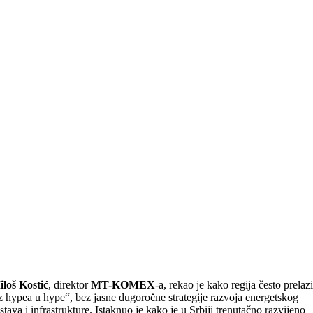
loš Kostić
, direktor
MT-KOMEX
-a, rekao je kako regija često prelazi
z hypea u hype“, bez jasne dugoročne strategije razvoja energetskog
stava i infrastrukture. Istaknuo je kako je u Srbiji trenutačno razvijeno