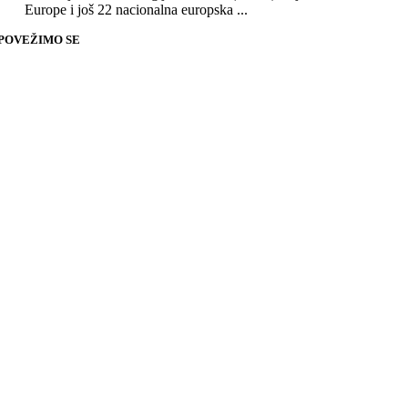
Europe i još 22 nacionalna europska ...
POVEŽIMO SE
Go
to
Top