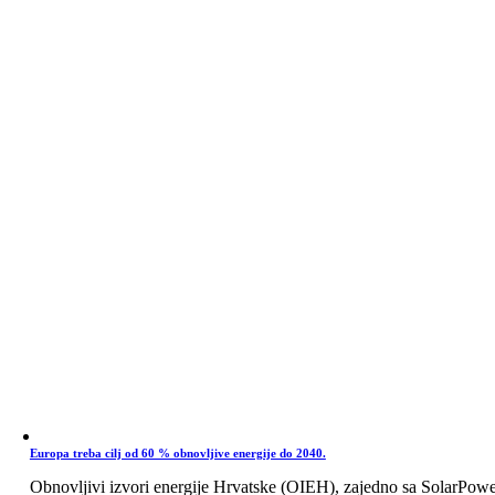
Europa treba cilj od 60 % obnovljive energije do 2040.
Obnovljivi izvori energije Hrvatske (OIEH), zajedno sa SolarPow