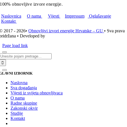
100% obnovljive izvore energije.
Naslovnica
O nama
Vijesti
Impressum
Oglašavanje
Kontakt
© 2017 - 2026•
Obnovljivi izvori energije Hrvatske – GU
• Sva prava
pridržana • Developed by
ICE STUDIO d.o.o.
Page load link
Traži...
GLAVNI IZBORNIK
Naslovna
Sva događanja
Vijesti iz svijeta obnovljivaca
O nama
Radne skupine
Zakonski okvir
Studije
Kontakt