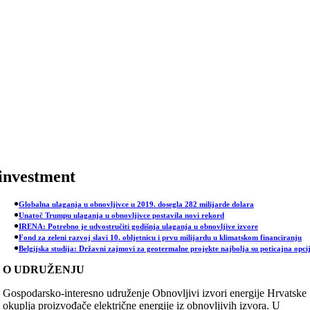
Skip
to
content
investment
Globalna ulaganja u obnovljivce u 2019. dosegla 282 milijarde dolara
Unatoč Trumpu ulaganja u obnovljivce postavila novi rekord
IRENA: Potrebno je udvostručiti godišnja ulaganja u obnovljive izvore
Fond za zeleni razvoj slavi 10. obljetnicu i prvu milijardu u klimatskom financiranju
Belgijska studija: Državni zajmovi za geotermalne projekte najbolja su poticajna opci
O UDRUŽENJU
Gospodarsko-interesno udruženje Obnovljivi izvori energije Hrvatske
okuplja proizvođače električne energije iz obnovljivih izvora. U