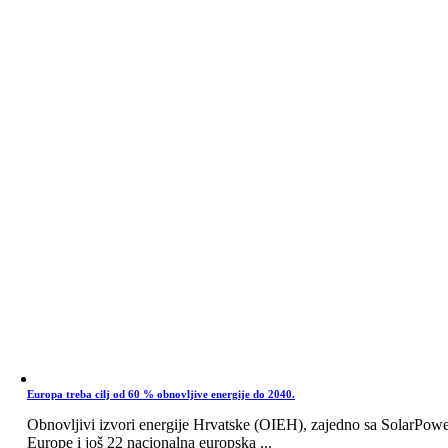
Europa treba cilj od 60 % obnovljive energije do 2040.
Obnovljivi izvori energije Hrvatske (OIEH), zajedno sa SolarPow
Europe i još 22 nacionalna europska ...