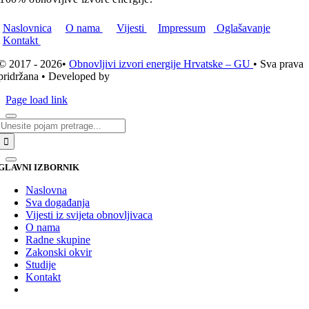
Naslovnica
O nama
Vijesti
Impressum
Oglašavanje
Kontakt
© 2017 - 2026•
Obnovljivi izvori energije Hrvatske – GU
• Sva prava
pridržana • Developed by
ICE STUDIO d.o.o.
Page load link
Traži...
GLAVNI IZBORNIK
Naslovna
Sva događanja
Vijesti iz svijeta obnovljivaca
O nama
Radne skupine
Zakonski okvir
Studije
Kontakt