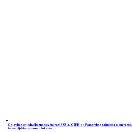
Objavljen zajednički znanstveni rad FSB-a, OIEH-a i Pomorskog fakulteta o energets
industrijskim zonama i lukama