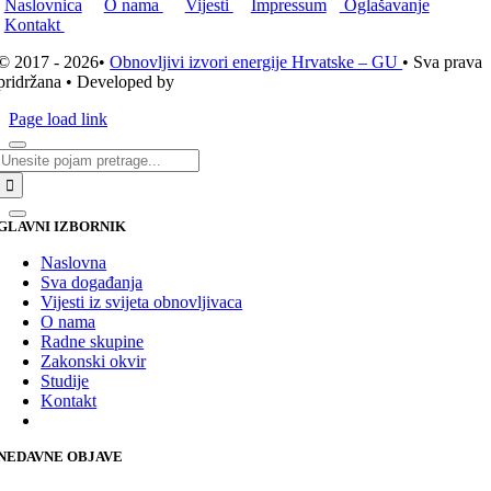
Naslovnica
O nama
Vijesti
Impressum
Oglašavanje
Kontakt
© 2017 - 2026•
Obnovljivi izvori energije Hrvatske – GU
• Sva prava
pridržana • Developed by
ICE STUDIO d.o.o.
Page load link
Traži...
GLAVNI IZBORNIK
Naslovna
Sva događanja
Vijesti iz svijeta obnovljivaca
O nama
Radne skupine
Zakonski okvir
Studije
Kontakt
NEDAVNE OBJAVE