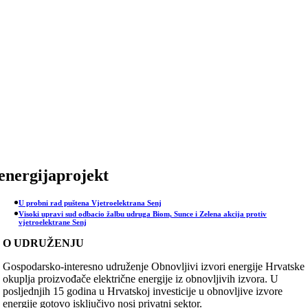
Skip
to
content
energijaprojekt
U probni rad puštena Vjetroelektrana Senj
Visoki upravi sud odbacio žalbu udruga Biom, Sunce i Zelena akcija protiv
vjetroelektrane Senj
O UDRUŽENJU
Gospodarsko-interesno udruženje Obnovljivi izvori energije Hrvatske
okuplja proizvođače električne energije iz obnovljivih izvora. U
posljednjih 15 godina u Hrvatskoj investicije u obnovljive izvore
energije gotovo isključivo nosi privatni sektor.