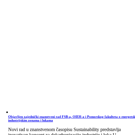
Objavljen zajednički znanstveni rad FSB-a, OIEH-a i Pomorskog fakulteta o energets
industrijskim zonama i lukama
Novi rad u znanstvenom časopisu Sustainability predstavlja
inovativan koncept za dekarbonizaciju industrije i luka U ...