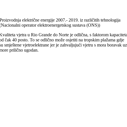
Proizvodnja električne energije 2007.- 2019. iz različitih tehnologija
(Nacionalni operator elektroenergetskog sustava (ONS))
Kvaliteta vjetra u Rio Grande do Norte je odlična, s faktorom kapacitet
od čak 40 posto. To se odlično može osjetiti na tropskim plažama gdje
su smještene vjetroelektrane jer je zahvaljujući vjetru s mora boravak u
more prilično ugodan.