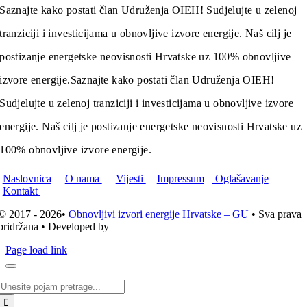
Saznajte kako postati član Udruženja OIEH! Sudjelujte u zelenoj
tranziciji i investicijama u obnovljive izvore energije. Naš cilj je
postizanje energetske neovisnosti Hrvatske uz 100% obnovljive
izvore energije.
Saznajte kako postati član Udruženja OIEH!
Sudjelujte u zelenoj tranziciji i investicijama u obnovljive izvore
energije. Naš cilj je postizanje energetske neovisnosti Hrvatske uz
100% obnovljive izvore energije.
Naslovnica
O nama
Vijesti
Impressum
Oglašavanje
Kontakt
© 2017 - 2026•
Obnovljivi izvori energije Hrvatske – GU
• Sva prava
pridržana • Developed by
ICE STUDIO d.o.o.
Page load link
Traži...