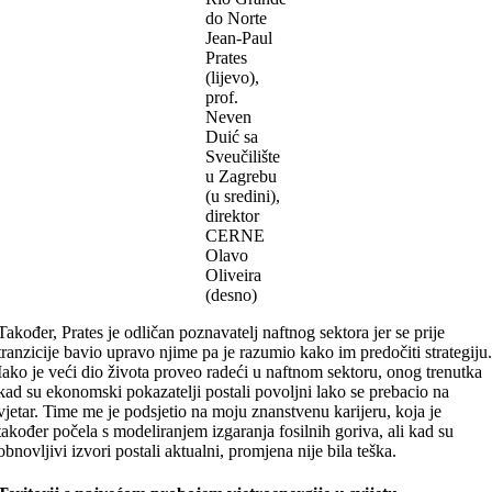
do Norte
Jean-Paul
Prates
(lijevo),
prof.
Neven
Duić sa
Sveučilište
u Zagrebu
(u sredini),
direktor
CERNE
Olavo
Oliveira
(desno)
Također, Prates je odličan poznavatelj naftnog sektora jer se prije
tranzicije bavio upravo njime pa je razumio kako im predočiti strategiju
Iako je veći dio života proveo radeći u naftnom sektoru, onog trenutka
kad su ekonomski pokazatelji postali povoljni lako se prebacio na
vjetar. Time me je podsjetio na moju znanstvenu karijeru, koja je
također počela s modeliranjem izgaranja fosilnih goriva, ali kad su
obnovljivi izvori postali aktualni, promjena nije bila teška.