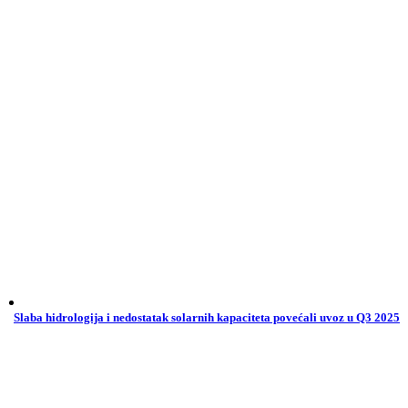
Slaba hidrologija i nedostatak solarnih kapaciteta povećali uvoz u Q3 2025