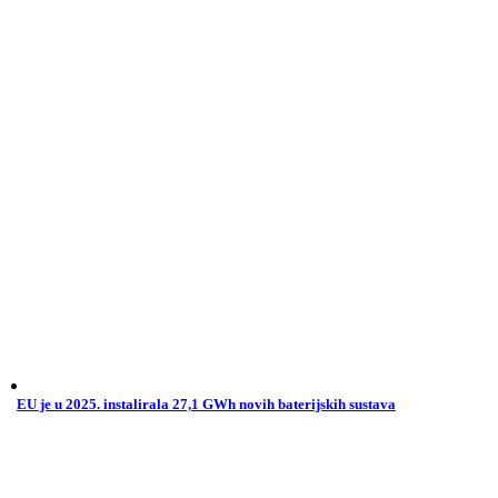
EU je u 2025. instalirala 27,1 GWh novih baterijskih sustava