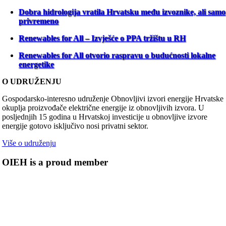
Dobra hidrologija vratila Hrvatsku među izvoznike, ali samo
privremeno
Renewables for All – Izvješće o PPA tržištu u RH
Renewables for All otvorio raspravu o budućnosti lokalne
energetike
O UDRUŽENJU
Gospodarsko-interesno udruženje Obnovljivi izvori energije Hrvatske
okuplja proizvođače električne energije iz obnovljivih izvora. U
posljednjih 15 godina u Hrvatskoj investicije u obnovljive izvore
energije gotovo isključivo nosi privatni sektor.
Više o udruženju
OIEH is a proud member