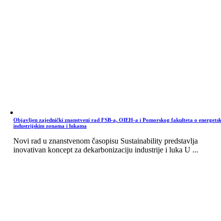
Objavljen zajednički znanstveni rad FSB-a, OIEH-a i Pomorskog fakulteta o energets
industrijskim zonama i lukama
Novi rad u znanstvenom časopisu Sustainability predstavlja
inovativan koncept za dekarbonizaciju industrije i luka U ...