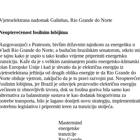
Vjetroelektrana nadomak Galinhas, Rio Grande do Norte
Neopterećenost fosilnim lobijima
Razgovarajući s Pratesom, bivšim državnim tajnikom za energetiku u
Vladi Rio Grande do Norte, a budućim brazilskim senatorom, otkrio mi
je tajnu kako je uspio u tako kratko vrijeme pripremiti energetsku
tranziciju. Kaže da je s velikim zanimanjem pratio energetsko-klimatski
plan Europske Unije i kad je shvatio da je električna energiju iz
vjetroelektrana jeftinija od drugih oblika energije te da Rio Grande do
Norte obiluje vjetrom, zaključio da je to pravi razvojni put. Neoptereće
fosilnim lobijima, jer Brazil je oduvijek proizvodio električnu energiju
većinom iz obnovljivih izvora, dok su fosilna goriva bila samo kao
alternativa za balansiranje sustava te kao dodatak biogorivima za
potrebe transporta, bilo je lagano donijeti novu strategiju, implementirat
potrebnu legislativu i pripremiti teren za tranziciju stoljeća.
Mastermind
energetske
tranzicije
Rio Grande