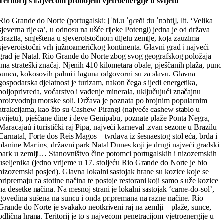
Teritorij s najvećom probojem vjetroenergije u svijetu
Rio Grande do Norte (portugalski: [ˈɦi.u ˈɡɾɐ̃di du ˈnɔhti̥], lit. ‘Velika
sjeverna rijeka’, u odnosu na ušće rijeke Potengi) jedna je od država
Brazila, smještena u sjeveroistočnom dijelu zemlje, koja zauzima
sjeveroistočni vrh južnoameričkog kontinenta. Glavni grad i najveći
grad je Natal. Rio Grande do Norte zbog svog geografskog položaja
ima strateški značaj. Njenih 410 kilometara obale, pješčanih plaža, pun
sunca, kokosovih palmi i laguna odgovorni su za slavu. Glavna
gospodarska djelatnost je turizam, nakon čega slijedi energetika,
poljoprivreda, voćarstvo i vađenje minerala, uključujući značajnu
proizvodnju morske soli. Država je poznata po brojnim popularnim
atrakcijama, kao što su Cashew Pirangi (najveće cashew stablo u
svijetu), pješčane dine i deve Genipabu, poznate plaže Ponta Negra,
Maracajaú i turistički raj Pipa, najveći karneval izvan sezone u Brazilu
Carnatal, Forte dos Reis Magos – tvrđava iz šesnaestog stoljeća, brda i
planine Martins, državni park Natal Dunes koji je drugi najveći gradski
park u zemlji… Stanovništvo čine potomci portugalskih i nizozemskih
useljenika (jedno vrijeme u 17. stoljeću Rio Grande do Norte je bio
nizozemski posjed). Glavna lokalni sastojak hrane su kozice koje se
pripremaju na stotine načina te postoje restorani koji samo služe kozice
na desetke načina. Na mesnoj strani je lokalni sastojak ‘carne-do-sol’,
govedina sušena na suncu i onda pripremana na razne načine. Rio
Grande do Norte je svakako neotkriveni raj na zemlji – plaže, sunce,
odlična hrana. Teritorij je to s najvećom penetracijom vjetroenergije u