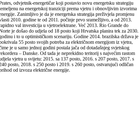
Prates, odvjetnik-energetičar koji postavio novu energetsku strategiju
temeljenu na energetskoj tranziciji prema vjetru i obnovljivim izvorima
energije. Zanimljivo je da je energetska strategija preživjela promjenu
vlasti 2010. godine te od 2011. počinje prvo sramežljivo, a od 2013.
rapidno val investicija u vjetroelektrane. Već 2013. Rio Grande do
Norte je došao do udjela od 18 posto koji Hrvatska planira tek za 2030.
godinu i to u optimističkom scenariju. Godine 2014. brazilska država je
pokrivala 55 posto svojih potreba za električnom energijom iz vjetra,
čime je u samo jednoj godini postala jača od dotadašnjeg svjetskog
rekordera – Danske. Od tada je neprekidno teritorij s najvećim rastom
udjela vjetra u svijetu: 2015. sa 137 posto, 2016. s 207 posto, 2017. s
240 posto, 2018. s 250 posto i 2019. s 260 posto, ostvarujući odličan
prihod od izvoza električne energije.