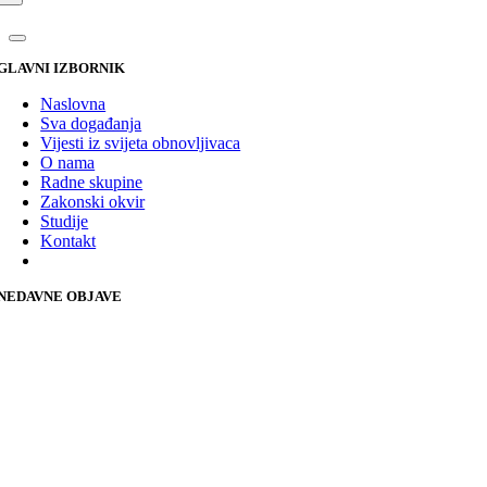
GLAVNI IZBORNIK
Naslovna
Sva događanja
Vijesti iz svijeta obnovljivaca
O nama
Radne skupine
Zakonski okvir
Studije
Kontakt
NEDAVNE OBJAVE