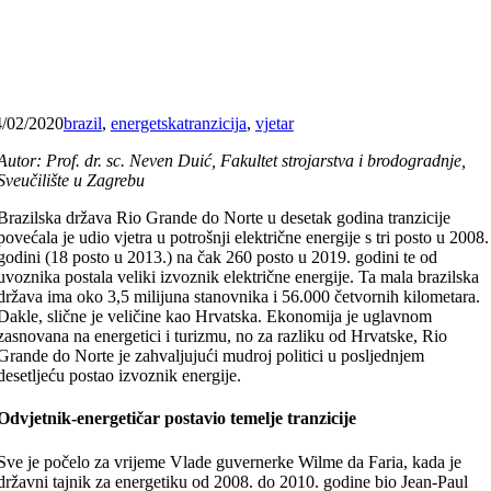
4/02/2020
brazil
,
energetskatranzicija
,
vjetar
Autor: Prof. dr. sc. Neven Duić, Fakultet strojarstva i brodogradnje,
Sveučilište u Zagrebu
Brazilska država Rio Grande do Norte u desetak godina tranzicije
povećala je udio vjetra u potrošnji električne energije s tri posto u 2008.
godini (18 posto u 2013.) na čak 260 posto u 2019. godini te od
uvoznika postala veliki izvoznik električne energije. Ta mala brazilska
država ima oko 3,5 milijuna stanovnika i 56.000 četvornih kilometara.
Dakle, slične je veličine kao Hrvatska. Ekonomija je uglavnom
zasnovana na energetici i turizmu, no za razliku od Hrvatske, Rio
Grande do Norte je zahvaljujući mudroj politici u posljednjem
desetljeću postao izvoznik energije.
Odvjetnik-energetičar postavio temelje tranzicije
Sve je počelo za vrijeme Vlade guvernerke Wilme da Faria, kada je
državni tajnik za energetiku od 2008. do 2010. godine bio Jean-Paul