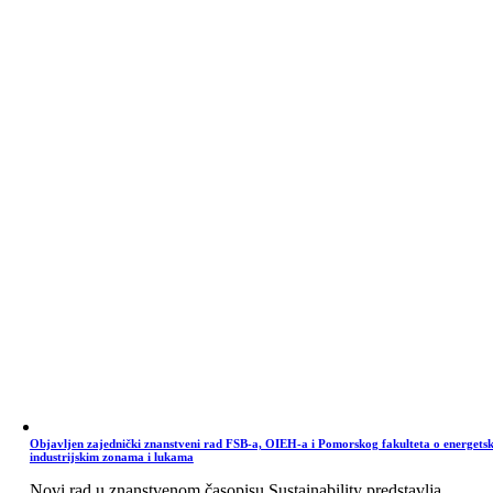
Objavljen zajednički znanstveni rad FSB-a, OIEH-a i Pomorskog fakulteta o energets
industrijskim zonama i lukama
Novi rad u znanstvenom časopisu Sustainability predstavlja