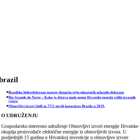
Skip
to
content
brazil
Brazilska hidroelektrana postaje domaćin triju plutajućih solarnih elektrana
Rio Grande do Norte – Kako je država mala poput Hrvatske postala veliki izvoznik
vjetra
Obnovljivi izvori činili su 75% novih kapaciteta Brazila u 2019.
O UDRUŽENJU
Gospodarsko-interesno udruženje Obnovljivi izvori energije Hrvatske
okuplja proizvođače električne energije iz obnovljivih izvora. U
posljednjih 15 godina u Hrvatskoj investicije u obnovljive izvore