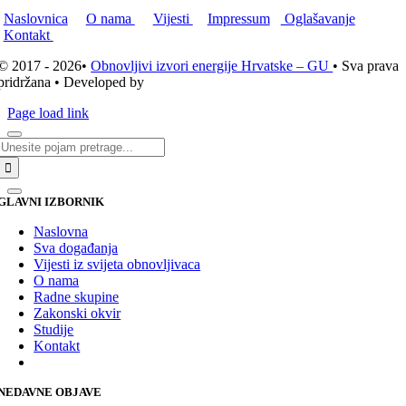
Naslovnica
O nama
Vijesti
Impressum
Oglašavanje
Kontakt
© 2017 - 2026•
Obnovljivi izvori energije Hrvatske – GU
• Sva prava
pridržana • Developed by
ICE STUDIO d.o.o.
Page load link
Traži...
GLAVNI IZBORNIK
Naslovna
Sva događanja
Vijesti iz svijeta obnovljivaca
O nama
Radne skupine
Zakonski okvir
Studije
Kontakt
NEDAVNE OBJAVE