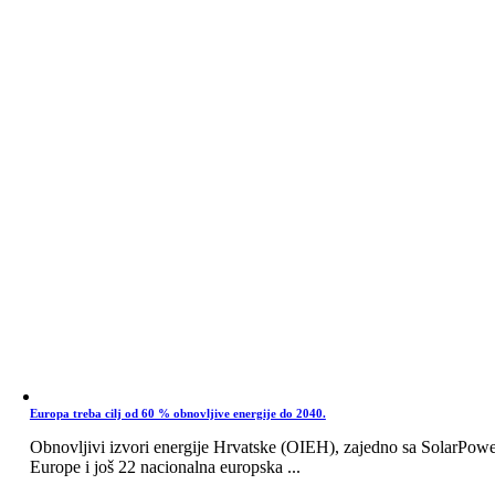
Europa treba cilj od 60 % obnovljive energije do 2040.
Obnovljivi izvori energije Hrvatske (OIEH), zajedno sa SolarPow
Europe i još 22 nacionalna europska ...