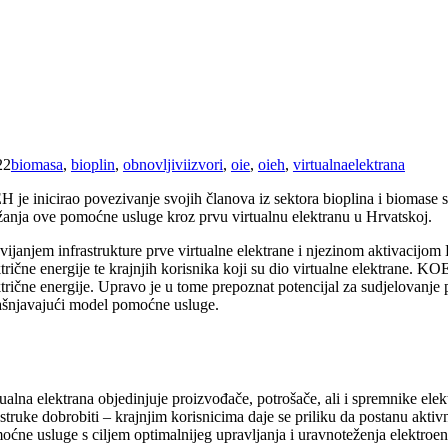
22
biomasa
,
bioplin
,
obnovljiviizvori
,
oie
,
oieh
,
virtualnaelektrana
H je inicirao povezivanje svojih članova iz sektora bioplina i biom
žanja ove pomoćne usluge kroz prvu virtualnu elektranu u Hrvatskoj.
vijanjem infrastrukture prve virtualne elektrane i njezinom aktivacijom
trične energije te krajnjih korisnika koji su dio virtualne elektrane. K
ktrične energije. Upravo je u tome prepoznat potencijal za sudjelovanje 
ašnjavajući model pomoćne usluge.
tualna elektrana objedinjuje proizvođače, potrošače, ali i spremnike ele
struke dobrobiti – krajnjim korisnicima daje se priliku da postanu akti
oćne usluge s ciljem optimalnijeg upravljanja i uravnoteženja elektroen