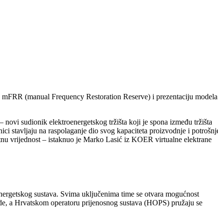
o mFRR (manual Frequency Restoration Reserve) i prezentaciju modela
novi sudionik elektroenergetskog tržišta koji je spona između tržišta
nici stavljaju na raspolaganje dio svog kapaciteta proizvodnje i potrošnj
atnu vrijednost – istaknuo je Marko Lasić iz KOER virtualne elektrane
roenergetskog sustava. Svima uključenima time se otvara mogućnost
rihode, a Hrvatskom operatoru prijenosnog sustava (HOPS) pružaju se