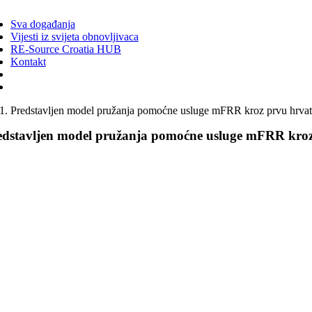
ggle
vigation
Sva događanja
Vijesti iz svijeta obnovljivaca
RE-Source Croatia HUB
Kontakt
Predstavljen model pružanja pomoćne usluge mFRR kroz prvu hrvats
edstavljen model pružanja pomoćne usluge mFRR kroz