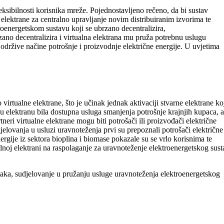
sibilnosti korisnika mreže. Pojednostavljeno rečeno, da bi sustav
 elektrane za centralno upravljanje novim distribuiranim izvorima te
roenergetskom sustavu koji se ubrzano decentralizira,
brzano decentralizira i virtualna elektrana mu pruža potrebnu uslugu
a održive načine potrošnje i proizvodnje električne energije. U uvjetima
virtualne elektrane, što je učinak jednak aktivaciji stvarne elektrane ko
u elektranu bila dostupna usluga smanjenja potrošnje krajnjih kupaca, a
neri virtualne elektrane mogu biti potrošači ili proizvođači električne
jelovanja u usluzi uravnoteženja prvi su prepoznali potrošači električne
ergije iz sektora bioplina i biomase pokazale su se vrlo korisnima te
lnoj elektrani na raspolaganje za uravnoteženje elektroenergetskog sust
itaka, sudjelovanje u pružanju usluge uravnoteženja elektroenergetskog