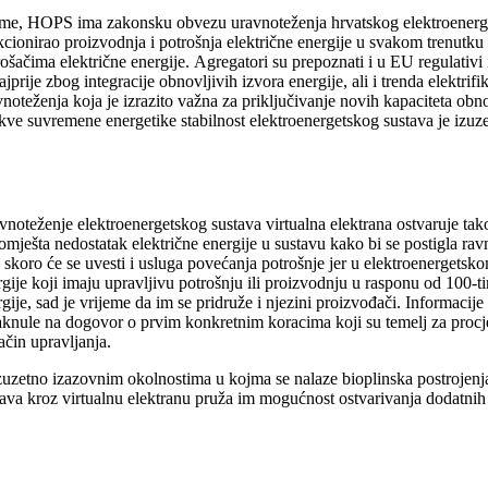
me, HOPS ima zakonsku obvezu uravnoteženja hrvatskog elektroenergetsko
cionirao proizvodnja i potrošnja električne energije u svakom trenutku 
rošačima električne energije. Agregatori su prepoznati i u EU regulativ
jprije zbog integracije obnovljivih izvora energije, ali i trenda elektri
noteženja koja je izrazito važna za priključivanje novih kapaciteta obno
kve suvremene energetike stabilnost elektroenergetskog sustava je izuz
noteženje elektroenergetskog sustava virtualna elektrana ostvaruje tako 
omješta nedostatak električne energije u sustavu kako bi se postigla ra
 skoro će se uvesti i usluga povećanja potrošnje jer u elektroenergetsko
gije koji imaju upravljivu potrošnju ili proizvodnju u rasponu od 100-t
gije, sad je vrijeme da im se pridruže i njezini proizvođači. Informacij
aknule na dogovor o prvim konkretnim koracima koji su temelj za procjen
ačin upravljanja.
zuzetno izazovnim okolnostima u kojma se nalaze bioplinska postrojenja 
tava kroz virtualnu elektranu pruža im mogućnost ostvarivanja dodatnih 