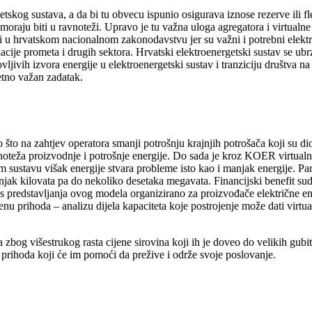
g sustava, a da bi tu obvecu ispunio osigurava iznose rezerve ili flek
moraju biti u ravnoteži. Upravo je tu važna uloga agregatora i virtualne
i i u hrvatskom nacionalnom zakonodavstvu jer su važni i potrebni elekt
fikacije prometa i drugih sektora. Hrvatski elektroenergetski sustav se u
vljivih izvora energije u elektroenergetski sustav i tranziciju društva n
etno važan zadatak.
što na zahtjev operatora smanji potrošnju krajnjih potrošača koji su dio 
vnoteža proizvodnje i potrošnje energije. Do sada je kroz KOER virtualn
m sustavu višak energije stvara probleme isto kao i manjak energije. Part
injak kilovata pa do nekoliko desetaka megavata. Financijski benefit sud
e s predstavljanja ovog modela organizirano za proizvođače električne en
u prihoda – analizu dijela kapaciteta koje postrojenje može dati virtua
zbog višestrukog rasta cijene sirovina koji ih je doveo do velikih gub
prihoda koji će im pomoći da prežive i održe svoje poslovanje.