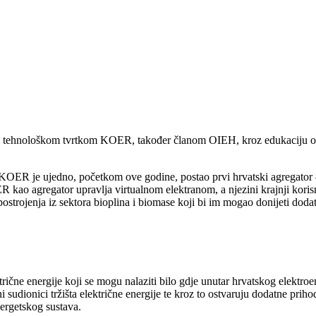
ase s tehnološkom tvrtkom KOER, također članom OIEH, kroz edukaciju 
 KOER je ujedno, početkom ove godine, postao prvi hrvatski agregator – 
OER kao agregator upravlja virtualnom elektranom, a njezini krajnji koris
postrojenja iz sektora bioplina i biomase koji bi im mogao donijeti dod
ktrične energije koji se mogu nalaziti bilo gdje unutar hrvatskog elekt
vni sudionici tržišta električne energije te kroz to ostvaruju dodatne p
ergetskog sustava.