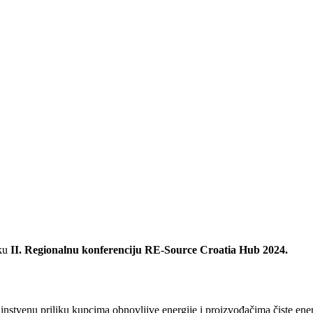
iku
II. Regionalnu konferenciju RE-Source Croatia Hub 2024.
dinstvenu priliku kupcima obnovljive energije i proizvođačima čiste ener