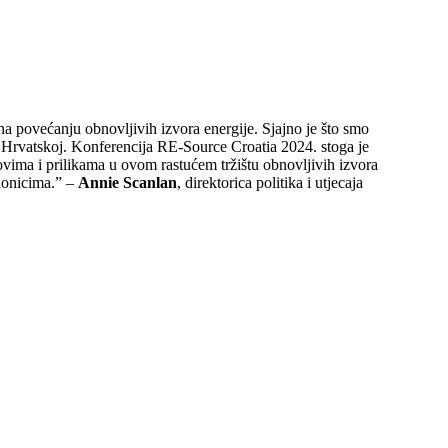
 na povećanju obnovljivih izvora energije. Sjajno je što smo
 Hrvatskoj. Konferencija RE-Source Croatia 2024. stoga je
zovima i prilikama u ovom rastućem tržištu obnovljivih izvora
dionicima.” –
Annie Scanlan
, direktorica politika i utjecaja