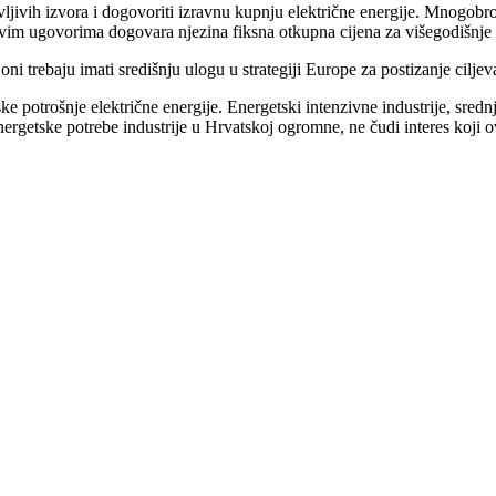
jivih izvora i dogovoriti izravnu kupnju električne energije. Mnogobroj
e ovim ugovorima dogovara njezina fiksna otkupna cijena za višegodišnje 
 trebaju imati središnju ulogu u strategiji Europe za postizanje ciljev
potrošnje električne energije. Energetski intenzivne industrije, srednje
u energetske potrebe industrije u Hrvatskoj ogromne, ne čudi interes koj