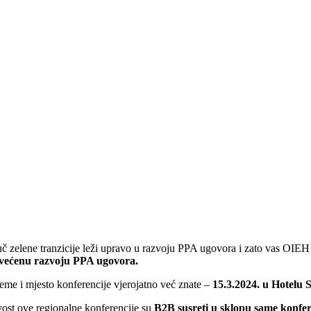
uč zelene tranzicije leži upravo u razvoju PPA ugovora i zato vas OIEH
većenu razvoju PPA ugovora.
jeme i mjesto konferencije vjerojatno već znate –
15.3.2024. u Hotelu
ost ove regionalne konferencije su
B2B susreti u sklopu same konfer