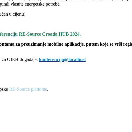
urali vlastite energetske potrebe.
čen u cijenu)
nferenciju RE-Source Croatia HUB 2024.
uputama za preuzimanje mobilne aplikacije, putem koje se vrši reg
esu za OIEH događaje:
konferencija@localhost
ropske
RE-Source platfome
.