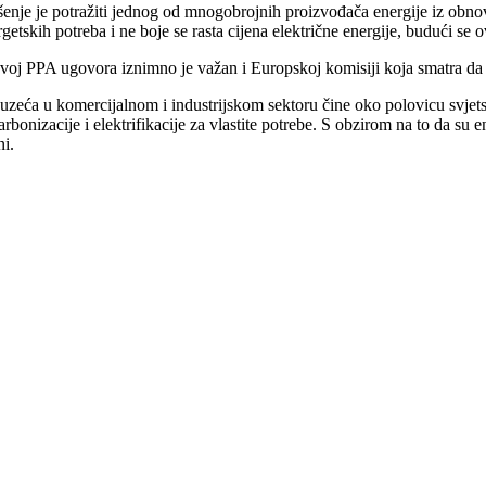
šenje je potražiti jednog od mnogobrojnih proizvođača energije iz obnovl
getskih potreba i ne boje se rasta cijena električne energije, budući s
oj PPA ugovora iznimno je važan i Europskoj komisiji koja smatra da oni
zeća u komercijalnom i industrijskom sektoru čine oko polovicu svjetske 
rbonizacije i elektrifikacije za vlastite potrebe. S obzirom na to da s
ni.