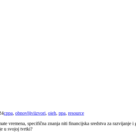
24
cppa
,
obnovljiviizvori
,
oieh
,
ppa
,
resource
te vremena, specifična znanja niti financijska sredstva za razvijanje i 
je u svojoj tvrtki?