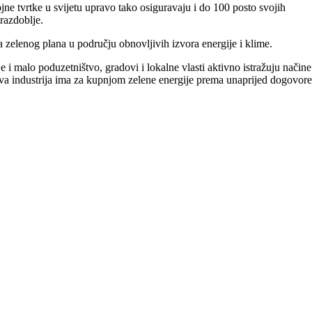
ne tvrtke u svijetu upravo tako osiguravaju i do 100 posto svojih
razdoblje.
a zelenog plana u području obnovljivih izvora energije i klime.
 i malo poduzetništvo, gradovi i lokalne vlasti aktivno istražuju načine
i ova industrija ima za kupnjom zelene energije prema unaprijed dogovor