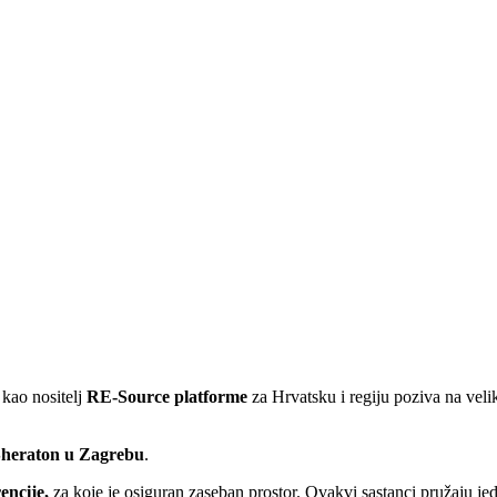
 kao nositelj
RE-Source platforme
za Hrvatsku i regiju poziva na vel
 Sheraton u Zagrebu
.
encije,
za koje je osiguran zaseban prostor. Ovakvi sastanci pružaju je