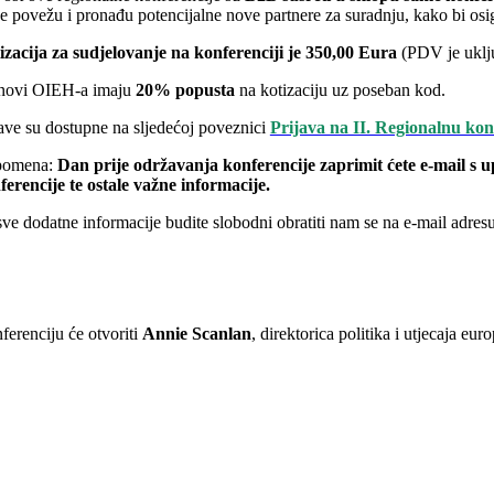
e povežu i pronađu potencijalne nove partnere za suradnju, kako bi osig
izacija za sudjelovanje na konferenciji je
350,00 Eura
(PDV je uklju
novi OIEH-a imaju
20% popusta
na kotizaciju uz poseban kod.
jave su dostupne na sljedećoj poveznici
Prijava na II. Regionalnu ko
pomena:
Dan prije održavanja konferencije zaprimit ćete e-mail s 
ferencije te ostale važne informacije.
sve dodatne informacije budite slobodni obratiti nam se na e-mail adr
ferenciju će otvoriti
Annie Scanlan
, direktorica politika i utjecaja eu