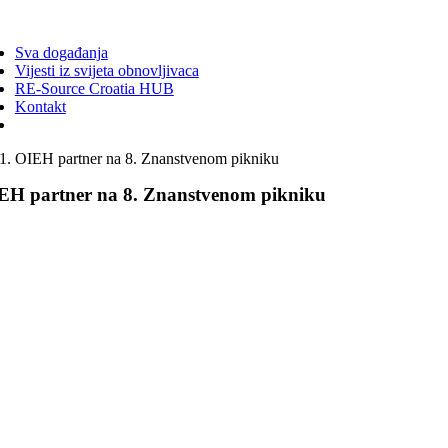
ggle
vigation
Sva događanja
Vijesti iz svijeta obnovljivaca
RE-Source Croatia HUB
Kontakt
OIEH partner na 8. Znanstvenom pikniku
EH partner na 8. Znanstvenom pikniku