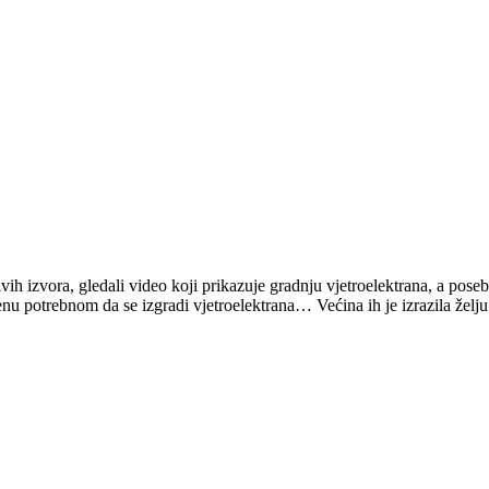
ivih izvora, gledali video koji prikazuje gradnju vjetroelektrana, a pos
emenu potrebnom da se izgradi vjetroelektrana… Većina ih je izrazila želj