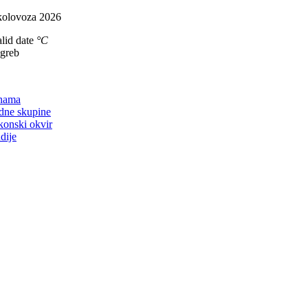
Skip
kolovoza 2026
to
lid date
°C
content
agreb
on
nama
dne skupine
konski okvir
dije