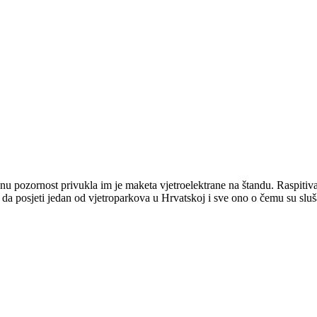
ebnu pozornost privukla im je maketa vjetroelektrane na štandu. Raspitiva
u da posjeti jedan od vjetroparkova u Hrvatskoj i sve ono o čemu su sluš