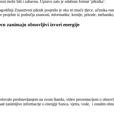
nost može biti i zabavna. Upravo zato je odabran format ‘piknika’.
odišnji Znanstveni piknik posjetilo je oko tri tisuće djece, učenika os
e projekte iz područja znanosti, informatike, kemije, prirode, mehanike,
cu zanimaju obnovljivi izvori energije
jelovalo predstavljanjem na svom štandu, video prezentacijom o obnovlji
ati zanimljive informacije o energiji Sunca, vjetra, vode, i ostalim obn