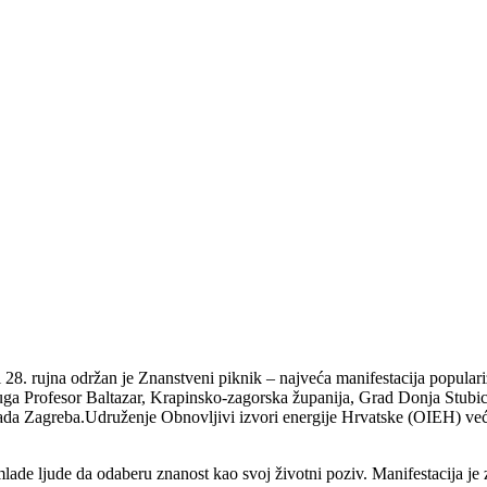
8. rujna održan je Znanstveni piknik – najveća manifestacija populari
uga Profesor Baltazar, Krapinsko-zagorska županija, Grad Donja Stubi
ada Zagreba.Udruženje Obnovljivi izvori energije Hrvatske (OIEH) već 
ati mlade ljude da odaberu znanost kao svoj životni poziv. Manifestacija 