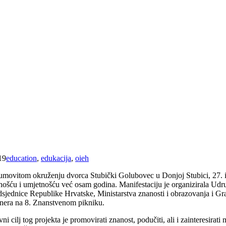
19
education
,
edukacija
,
oieh
umovitom okruženju dvorca Stubički Golubovec u Donjoj Stubici, 27. i 2
nošću i umjetnošću već osam godina. Manifestaciju je organizirala Udr
dsjednice Republike Hrvatske, Ministarstva znanosti i obrazovanja i Gr
tnera na 8. Znanstvenom pikniku.
ni cilj tog projekta je promovirati znanost, podučiti, ali i zainteresir