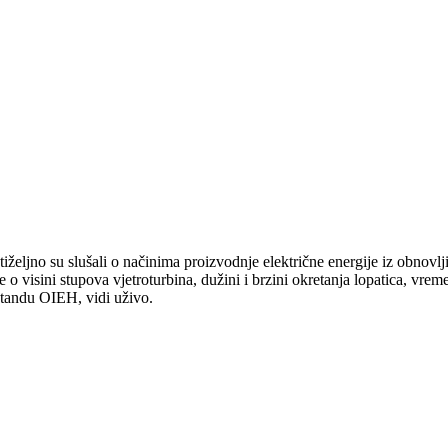
iželjno su slušali o načinima proizvodnje električne energije iz obnovlj
e o visini stupova vjetroturbina, dužini i brzini okretanja lopatica, vr
štandu OIEH, vidi uživo.