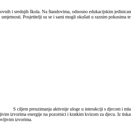
novnih i srednjih škola. Na štandovima, odnosno edukacijskim jedinicama,
 umjetnosti. Posjetitelji su se i sami mogli okušati u raznim pokusima te
S ciljem preuzimanja aktivnije uloge u interakciji s djecom i m
vim izvorima energije na pozornici i kratkim kvizom za djecu. Iz tiska
ovljivim izvorima.