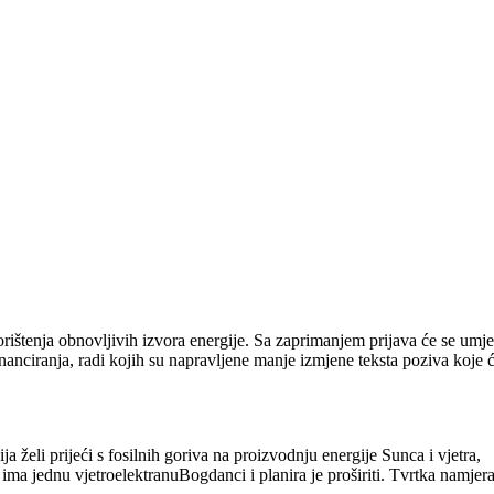
ištenja obnovljivih izvora energije. Sa zaprimanjem prijava će se umje
inanciranja, radi kojih su napravljene manje izmjene teksta poziva koje 
i prijeći s fosilnih goriva na proizvodnju energije Sunca i vjetra,
 ima jednu vjetroelektranuBogdanci i planira je proširiti. Tvrtka namjer