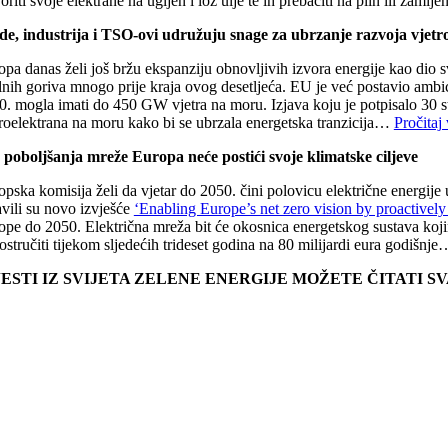
oriti svoje elektrane na ugljen i lož ulje te ih prebaciti na plin ili zam
de, industrija i TSO-ovi udružuju snage za ubrzanje razvoja vjet
opa danas želi još bržu ekspanziju obnovljivih izvora energije kao dio
ilnih goriva mnogo prije kraja ovog desetljeća. EU je već postavio a
0. mogla imati do 450 GW vjetra na moru. Izjava koju je potpisalo 30 s
troelektrana na moru kako bi se ubrzala energetska tranzicija…
Pročitaj 
 poboljšanja mreže Europa neće postići svoje klimatske ciljeve
opska komisija želi da vjetar do 2050. čini polovicu električne energi
avili su novo izvješće
‘Enabling Europe’s net zero vision by proactively
ope do 2050. Električna mreža bit će okosnica energetskog sustava kojim
stručiti tijekom sljedećih trideset godina na 80 milijardi eura godišnj
JESTI IZ SVIJETA ZELENE ENERGIJE MOŽETE ČITATI 