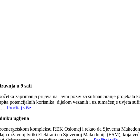
ravnja u 9 sati
etka zaprimanja prijava na Javni poziv za sufinanciranje projekata kor
 upita potencijalnih korisnika, dijelom vezanih i uz tumačenje uvjeta suf
ama…
Pročitaj više
udniku ugljena
oenergetskom kompleksu REK Oslomej i rekao da Sjeverna Makedonija žel
adaju državnoj tvrtki Elektrani na Sjevernoj Makedoniji (ESM), koja već