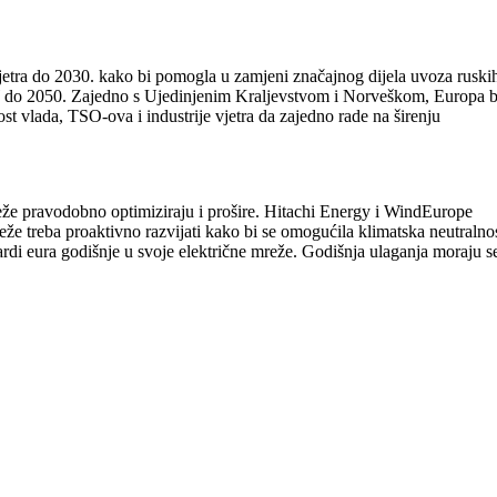
jetra do 2030. kako bi pomogla u zamjeni značajnog dijela uvoza ruski
GW do 2050. Zajedno s Ujedinjenim Kraljevstvom i Norveškom, Europa b
 vlada, TSO-ova i industrije vjetra da zajedno rade na širenju
reže pravodobno optimiziraju i prošire. Hitachi Energy i WindEurope
že treba proaktivno razvijati kako bi se omogućila klimatska neutralno
rdi eura godišnje u svoje električne mreže. Godišnja ulaganja moraju s