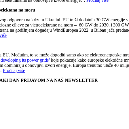
ijeniti elektranama na obnovljive izvore energije…
Pročitaj više
roelektana na moru
 svog odgovora na krizu u Ukrajini. EU traži dodatnih 30 GW energije v
mbiciozne ciljeve za vjetroelektrane na moru – 60 GW do 2030. i 300 
trana na godišnjem događaju WindEuropea 2022. u Bilbau jača predanost
više
je u EU. Međutim, to se može dogoditi samo ako se elektroenergetske m
 developing its power grids’
koje pokazuje kako europske električne mre
 dominiraju obnovljivi izvori energije. Europa trenutno ulaže 40 milija
e…
Pročitaj više
SVAKI DAN PRIJAVOM NA NAŠ NEWSLETTER