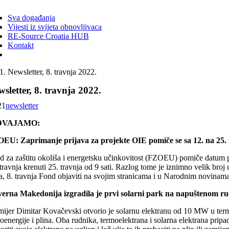
ggle
vigation
Sva događanja
Vijesti iz svijeta obnovljivaca
RE-Source Croatia HUB
Kontakt
Newsletter, 8. travnja 2022.
sletter, 8. travnja 2022.
21
newsletter
DVAJAMO:
EU: Zaprimanje prijava za projekte OIE pomiče se sa 12. na 25. t
d za zaštitu okoliša i energetsku učinkovitost (FZOEU) pomiče datum poč
travnja krenuti 25. travnja od 9 sati. Razlog tome je iznimno velik broj
ra, 8. travnja Fond objaviti na svojim stranicama i u Narodnim novin
verna Makedonija izgradila je prvi solarni park na napuštenom r
mijer Dimitar Kovačevski otvorio je solarnu elektranu od 10 MW u term
oenergije i plina. Oba rudnika, termoelektrana i solarna elektrana prip