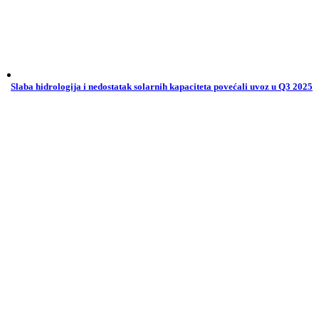
Slaba hidrologija i nedostatak solarnih kapaciteta povećali uvoz u Q3 2025