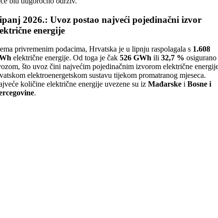
će biti dugoročno održiv.
ipanj 2026.: Uvoz postao najveći pojedinačni izvor
lektrične energije
ema privremenim podacima, Hrvatska je u lipnju raspolagala s
1.608
Wh
električne energije. Od toga je čak
526 GWh
ili
32,7 %
osigurano
ozom, što uvoz čini najvećim pojedinačnim izvorom električne energij
vatskom elektroenergetskom sustavu tijekom promatranog mjeseca.
jveće količine električne energije uvezene su iz
Mađarske
i
Bosne i
ercegovine
.