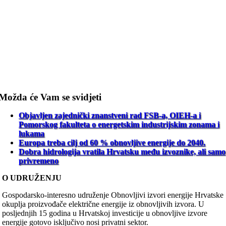
Možda će Vam se svidjeti
Objavljen zajednički znanstveni rad FSB-a, OIEH-a i
Pomorskog fakulteta o energetskim industrijskim zonama i
lukama
Europa treba cilj od 60 % obnovljive energije do 2040.
Dobra hidrologija vratila Hrvatsku među izvoznike, ali samo
privremeno
O UDRUŽENJU
Gospodarsko-interesno udruženje Obnovljivi izvori energije Hrvatske
okuplja proizvođače električne energije iz obnovljivih izvora. U
posljednjih 15 godina u Hrvatskoj investicije u obnovljive izvore
energije gotovo isključivo nosi privatni sektor.