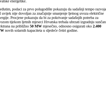
vatske energetike.
đutim, podaci za prvo polugodište pokazuju da sadašnji tempo razvoj
š uvijek nije dovoljan za značajnije smanjenje ljetnog uvoza električne
ergije. Procjene pokazuju da bi za pokrivanje sadašnjih potreba za
ozom tijekom ljetnih mjeseci Hrvatska trebala ubrzati izgradnju sunčan
ektrana na približno
50 MW
mjesečno, odnosno osigurati oko
2.400
MW
novih solarnih kapaciteta u sljedeće četiri godine.