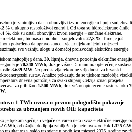
sebno je zanimljivo da su obnovljivi izvori energije u lipnju sudjelovali
4,2 %
u ukupno raspoloživoj energiji. Od toga su hidroelektrane činile
6,4 %
, dok su ostali obnovljivi izvori energije – sunčane elektrane,
etroelektrane, biomasa i bioplin – sudjelovali s
27,8 %
. Time je još
dnom potvrđeno da upravo sunce i vjetar tijekom ljetnih mjeseci
euzimaju sve važniju ulogu u domaćoj proizvodnji električne energije.
jekom najtoplijeg dana,
30. lipnja
, dnevna potrošnja električne energije
segnula je
70.348 MWh
, dok je vršno 15-minutno opterećenje sustava
nosilo
3.689 MW
, što predstavlja rekordne vrijednosti za hrvatski
ektroenergetski sustav. Analize pokazuju da se tijekom razdoblja visoki
mperatura dnevna potrošnja za svaki stupanj Celzija iznad prosjeka
većava za približno
1.500 MWh
, dok vršno opterećenje raste za oko
7
MW
.
otovo 1 TWh uvoza u prvom polugodištu pokazuje
otrebu za ubrzanjem novih OIE kapaciteta
ko je tijekom siječnja i veljače ostvaren neto izvoz električne energije o
32 GWh
, od ožujka do lipnja zabilježen je neto uvoz od čak
1.325 GW
o rezultat toga, saldo razmjene u prvih šest mjeseci 2026. godine završ