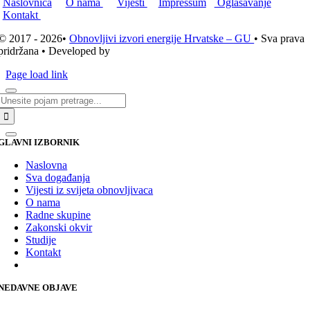
Naslovnica
O nama
Vijesti
Impressum
Oglašavanje
Kontakt
© 2017 - 2026•
Obnovljivi izvori energije Hrvatske – GU
• Sva prava
pridržana • Developed by
ICE STUDIO d.o.o.
Page load link
Traži...
GLAVNI IZBORNIK
Naslovna
Sva događanja
Vijesti iz svijeta obnovljivaca
O nama
Radne skupine
Zakonski okvir
Studije
Kontakt
NEDAVNE OBJAVE