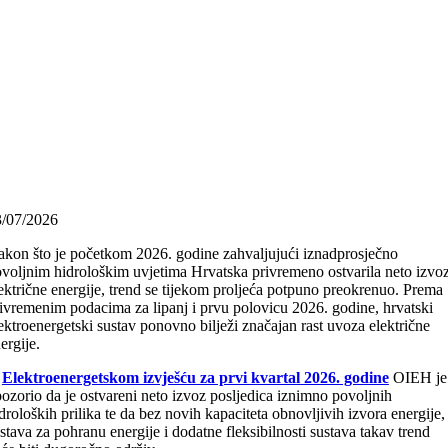
3/07/2026
kon što je početkom 2026. godine zahvaljujući iznadprosječno
voljnim hidrološkim uvjetima Hrvatska privremeno ostvarila neto izvo
ektrične energije, trend se tijekom proljeća potpuno preokrenuo. Prema
ivremenim podacima za lipanj i prvu polovicu 2026. godine, hrvatski
ektroenergetski sustav ponovno bilježi značajan rast uvoza električne
ergije.
U
Elektroenergetskom izvješću za prvi kvartal 2026. godine
OIEH je
ozorio da je ostvareni neto izvoz posljedica iznimno povoljnih
droloških prilika te da bez novih kapaciteta obnovljivih izvora energije,
stava za pohranu energije i dodatne fleksibilnosti sustava takav trend