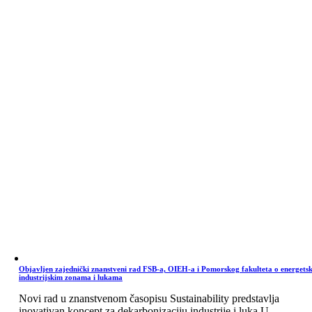
Objavljen zajednički znanstveni rad FSB-a, OIEH-a i Pomorskog fakulteta o energets
industrijskim zonama i lukama
Novi rad u znanstvenom časopisu Sustainability predstavlja
inovativan koncept za dekarbonizaciju industrije i luka U ...