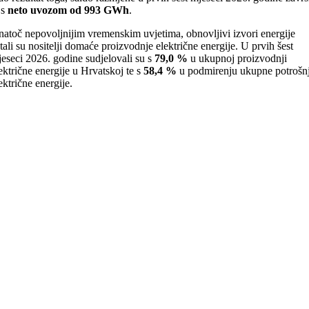
 s
neto uvozom od 993 GWh
.
atoč nepovoljnijim vremenskim uvjetima, obnovljivi izvori energije
tali su nositelji domaće proizvodnje električne energije. U prvih šest
eseci 2026. godine sudjelovali su s
79,0 %
u ukupnoj proizvodnji
ektrične energije u Hrvatskoj te s
58,4 %
u podmirenju ukupne potrošn
ektrične energije.