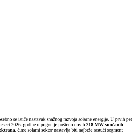
sebno se ističe nastavak snažnog razvoja solarne energije. U prvih pet
eseci 2026. godine u pogon je pušteno novih
218 MW sunčanih
lektrana
, čime solarni sektor nastavlja biti najbrže rastući segment