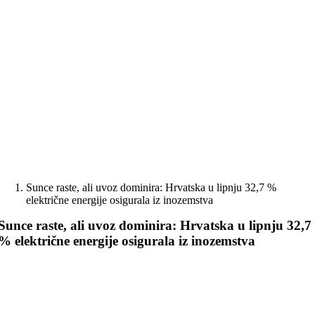
Skip
to
content
Sunce raste, ali uvoz dominira: Hrvatska u lipnju 32,7 %
električne energije osigurala iz inozemstva
Sunce raste, ali uvoz dominira: Hrvatska u lipnju 32,7
% električne energije osigurala iz inozemstva