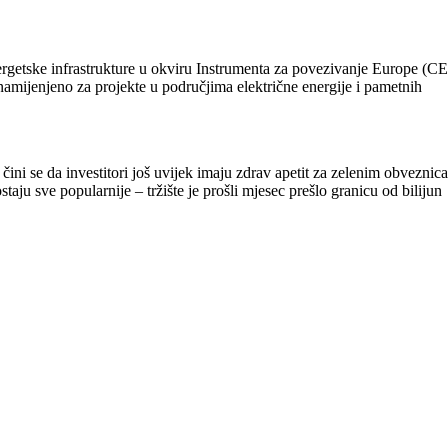
ergetske infrastrukture u okviru Instrumenta za povezivanje Europe (CE
amijenjeno za projekte u područjima električne energije i pametnih
ini se da investitori još uvijek imaju zdrav apetit za zelenim obveznic
 sve popularnije – tržište je prošli mjesec prešlo granicu od bilijun