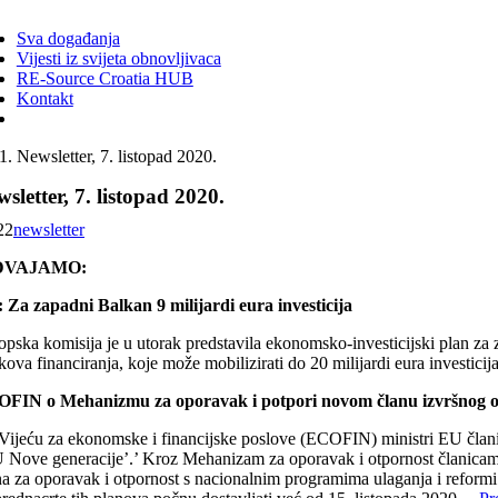
ggle
vigation
Sva događanja
Vijesti iz svijeta obnovljivaca
RE-Source Croatia HUB
Kontakt
Newsletter, 7. listopad 2020.
sletter, 7. listopad 2020.
22
newsletter
DVAJAMO:
 Za zapadni Balkan 9 milijardi eura investicija
opska komisija je u utorak predstavila ekonomsko-investicijski plan za 
kova financiranja, koje može mobilizirati do 20 milijardi eura investici
FIN o Mehanizmu za oporavak i potpori novom članu izvršnog
Vijeću za ekonomske i financijske poslove (ECOFIN) ministri EU člani
 Nove generacije’.’ Kroz Mehanizam za oporavak i otpornost članicama se
na za oporavak i otpornost s nacionalnim programima ulaganja i reformi 