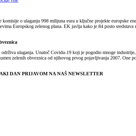
očitaj više
e komisije o ulaganju 998 milijuna eura u ključne projekte europske en
ljevima Europskog zelenog plana. EK javlja kako je 84 posto sredstava n
obveznica
 održiva ulaganja. Unatoč Covidu-19 koji je pogodio mnoge industrije, č
n zelenih obveznica od njihovog prvog pojavljivanja 2007. One postaju
SVAKI DAN PRIJAVOM NA NAŠ NEWSLETTER