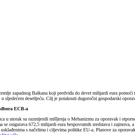
zemlje zapadnog Balkana koji predviđa do devet milijardi eura pomoći to
ja u sljedećem desetljeću. Cilj je potaknuti dugoročni gospodarski oporav
 odbora ECB-a
ca u utorak su razmijenili mišljenja o Mehanizmu za oporavak i otpor
 osigurava 672,5 milijardi eura bespovratnih sredstava i zajmova, a da
usklađenima s načelima i ciljevima politike EU-a. Planove za oporavak i