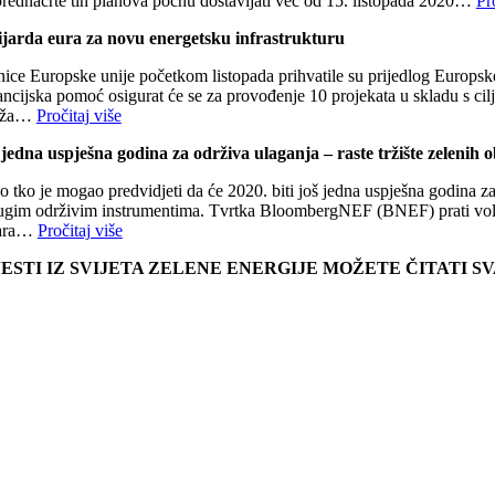
prednacrte tih planova počnu dostavljati već od 15. listopada 2020…
Pr
ijarda eura za novu energetsku infrastrukturu
nice Europske unije početkom listopada prihvatile su prijedlog Europsk
ancijska pomoć osigurat će se za provođenje 10 projekata u skladu s ci
eža…
Pročitaj više
 jedna uspješna godina za održiva ulaganja – raste tržište zelenih 
o tko je mogao predvidjeti da će 2020. biti još jedna uspješna godina za
rugim održivim instrumentima. Tvrtka BloombergNEF (BNEF) prati volume
lara…
Pročitaj više
JESTI IZ SVIJETA ZELENE ENERGIJE MOŽETE ČITATI 