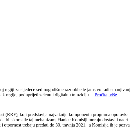
j regiji za sljedeće sedmogodišnje razdoblje te jamstvo radi smanjivan
ak regije, poduprijeti zelenu i digitalnu tranziciju…
Pročitaj više
nost (RRF), koji predstavlja najvažniju komponentu programa oporavka
 bi iskoristile taj mehanizam, članice Komisiji moraju dostaviti nacrt
 otpornost trebaju predati do 30. travnja 2021., a Komisija ih je pozva