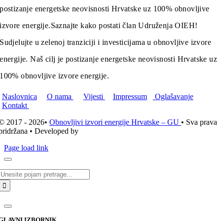
postizanje energetske neovisnosti Hrvatske uz 100% obnovljive
izvore energije.
Saznajte kako postati član Udruženja OIEH!
Sudjelujte u zelenoj tranziciji i investicijama u obnovljive izvore
energije. Naš cilj je postizanje energetske neovisnosti Hrvatske uz
100% obnovljive izvore energije.
Naslovnica
O nama
Vijesti
Impressum
Oglašavanje
Kontakt
© 2017 - 2026•
Obnovljivi izvori energije Hrvatske – GU
• Sva prava
pridržana • Developed by
ICE STUDIO d.o.o.
Page load link
Traži...
GLAVNI IZBORNIK