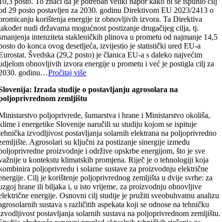
10,3 posto. To znači da je potreban veliki napor kako bi se ispunio cilj
od 29 posto postavljen za 2030. godinu Direktivom EU 2023/2413 o
promicanju korištenja energije iz obnovljivih izvora. Ta Direktiva
također nudi državama mogućnost postizanje drugačijeg cilja, tj.
smanjenja intenziteta stakleničkih plinova u prometu od najmanje 14,5
posto do konca ovog desetljeća, izvijestio je statistički ured EU-a
Eurostat. Švedska (29,2 posto) je članica EU-a s daleko najvećim
udjelom obnovljivih izvora energije u prometu i već je postigla cilj za
2030. godinu…
Pročitaj više
Slovenija: Izrada studije o postavljanju agrosolara na
poljoprivrednom zemljištu
Ministarstvo poljoprivrede, šumarstva i hrane i Ministarstvo okoliša,
klime i energetike Slovenije naručili su studiju kojom se ispituje
tehnička izvodljivost postavljanja solarnih elektrana na poljoprivredno
zemljište. Agrosolari su ključni za postizanje sinergije između
poljoprivredne proizvodnje i održive opskrbe energijom, što je sve
važnije u kontekstu klimatskih promjena. Riječ je o tehnologiji koja
kombinira poljoprivredu i solarne sustave za proizvodnju električne
energije. Cilj je korištenje poljoprivrednog zemljišta u dvije svrhe: za
uzgoj hrane ili biljaka i, u isto vrijeme, za proizvodnju obnovljive
električne energije. Osnovni cilj studije je pružiti sveobuhvatnu analizu
agrosolarnih sustava s različitih aspekata koji se odnose na tehničku
izvodljivost postavljanja solarnih sustava na poljoprivrednom zemljištu.