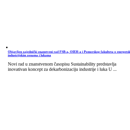
Objavljen zajednički znanstveni rad FSB-a, OIEH-a i Pomorskog fakulteta o energets
industrijskim zonama i lukama
Novi rad u znanstvenom časopisu Sustainability predstavlja
inovativan koncept za dekarbonizaciju industrije i luka U ...