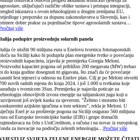
Studija obuhvaća osnovni pregled aktualnih tehničkih rješenja za
agrosolare, uključujući različite oblike sustava i pristupa integraciji,
pregled iskustava s ovom tehnologijom u drugim zemljama EU,
prijedloge i preporuke za dopunu zakonodavstva u Sloveniji, kao i
primere dobre prakse za pojedinačne tipove agrosolarnih sustava…
Pročitaj više
Italija podupire proizvodnju solarnih panela
Italija će uložiti 90 milijuna eura u Enelovu tvornicu fotonaponskih
ploča na Siciliji kako bi poduprla plan energetske tvrtke o povećanju
proizvodnih kapaciteta, izjavila je premijerka Giorgia Meloni.
Proizvodni kapacitet pogona od približno 200 megavata (MW) trebao
bi do kraja godine dosegnuti tri gigavata, što znači da će povećanje
kasniti šest mjeseci u odnosu na Enelov plan. Cilj je po Meloni otvoriti
700 novih radnih mjesta do kraja 2024. i još 1.000 u tvrtkama koje
surađuju s tvornicom 3Sun. Premijerka je najavila poticaje za
tehnologiju obnovljivih izvora energije na talijanskom jugu koji u
razvijenosti još uvijek kaska za sjeverom. ”Želimo i moramo biti
konkurentni azijskim igračima u tom sektoru”, rekla je Meloni. U
siječnju Enel je za proširenje pogona na Siciliji osigurao 560 milijuna
eura od Europske investicijske banke (EIB) i grupe domaćih
zajmodavaca na čelu s UniCreditom, a računa i na novac iz europskog
fonda za inovacije na području zelenih tehnologija…
Pročitaj više
VIJESTI IZ SVIJETA ZELENE ENERGIJE MOŽETE ČITATI