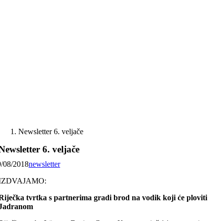
Skip
to
content
Newsletter 6. veljače
Newsletter 6. veljače
9/08/2018
newsletter
IZDVAJAMO:
Riječka tvrtka s partnerima gradi brod na vodik koji će ploviti
Jadranom