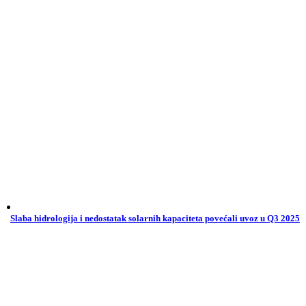
Slaba hidrologija i nedostatak solarnih kapaciteta povećali uvoz u Q3 2025