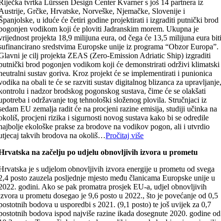
Riječka tvrtka Lürssen Design Center Kvarner s još 14 partnera iz
Austrije, Grčke, Hrvatske, Norveške, Njemačke, Slovenije i
Španjolske, u iduće će četiri godine projektirati i izgraditi putnički brod
pogonjen vodikom koji će ploviti Jadranskim morem. Ukupna je
vrijednost projekta 18,9 milijuna eura, od čega će 13,5 milijuna eura bit
sufinancirano sredstvima Europske unije iz programa “Obzor Europa”.
Glavni je cilj projekta ZEAS (Zero-Emission Adriatic Ship) izgraditi
putnički brod pogonjen vodikom koji će demonstrirati održivi klimatski
neutralni sustav goriva. Kroz projekt će se implementirati i punionica
vodika na obali te će se razviti sustav digitalnog blizanca za upravljanje
kontrolu i nadzor brodskog pogonskog sustava, čime će se olakšati
upotreba i održavanje tog tehnološki složenog plovila. Stručnjaci iz
sedam EU zemalja radit će na procjeni razine emisija, studiji učinka na
okoliš, procjeni rizika i sigurnosti novog sustava kako bi se odredile
najbolje ekološke prakse za brodove na vodikov pogon, ali i utvrdio
utjecaj takvih brodova na okoliš…
Pročitaj više
Hrvatska na začelju po udjelu obnovljivih izvora u prometu
Hrvatska je s udjelom obnovljivih izvora energije u prometu od svega
2,4 posto zauzela posljednje mjesto među članicama Europske unije u
2022. godini. Ako se pak promatra prosjek EU-a, udjel obnovljivih
izvora u prometu dosegao je 9,6 posto u 2022., što je povećanje od 0,5
postotnih bodova u usporedbi s 2021. (9,1 posto) te još uvijek za 0,7
postotnih bodova ispod najviše razine ikada dosegnute 2020. godine od