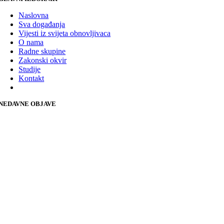
Naslovna
Sva događanja
Vijesti iz svijeta obnovljivaca
O nama
Radne skupine
Zakonski okvir
Studije
Kontakt
NEDAVNE OBJAVE