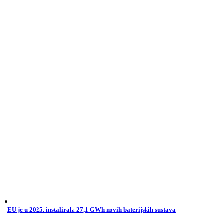
EU je u 2025. instalirala 27,1 GWh novih baterijskih sustava