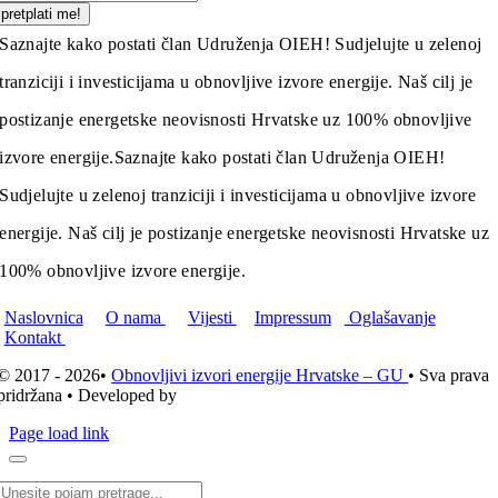
pretplati me!
Saznajte kako postati član Udruženja OIEH! Sudjelujte u zelenoj
tranziciji i investicijama u obnovljive izvore energije. Naš cilj je
postizanje energetske neovisnosti Hrvatske uz 100% obnovljive
izvore energije.
Saznajte kako postati član Udruženja OIEH!
Sudjelujte u zelenoj tranziciji i investicijama u obnovljive izvore
energije. Naš cilj je postizanje energetske neovisnosti Hrvatske uz
100% obnovljive izvore energije.
Naslovnica
O nama
Vijesti
Impressum
Oglašavanje
Kontakt
© 2017 - 2026•
Obnovljivi izvori energije Hrvatske – GU
• Sva prava
pridržana • Developed by
ICE STUDIO d.o.o.
Page load link
Traži...