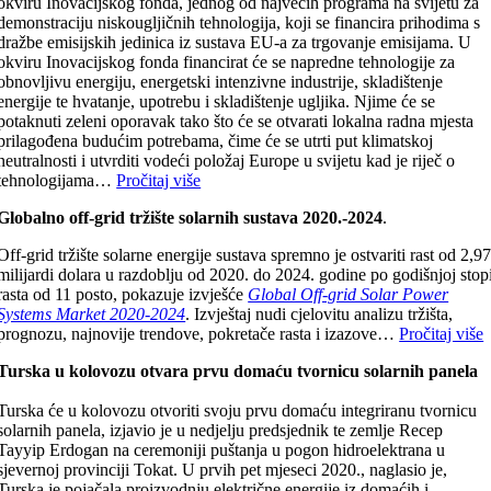
okviru Inovacijskog fonda, jednog od najvećih programa na svijetu za
demonstraciju niskougljičnih tehnologija, koji se financira prihodima s
dražbe emisijskih jedinica iz sustava EU-a za trgovanje emisijama. U
okviru Inovacijskog fonda financirat će se napredne tehnologije za
obnovljivu energiju, energetski intenzivne industrije, skladištenje
energije te hvatanje, upotrebu i skladištenje ugljika. Njime će se
potaknuti zeleni oporavak tako što će se otvarati lokalna radna mjesta
prilagođena budućim potrebama, čime će se utrti put klimatskoj
neutralnosti i utvrditi vodeći položaj Europe u svijetu kad je riječ o
tehnologijama…
Pročitaj više
Globalno off-grid tržište solarnih sustava 2020.-2024
.
Off-grid tržište solarne energije sustava spremno je ostvariti rast od 2,9
milijardi dolara u razdoblju od 2020. do 2024. godine po godišnjoj stop
rasta od 11 posto, pokazuje izvješće
Global Off-grid Solar Power
Systems Market 2020-2024
. Izvještaj nudi cjelovitu analizu tržišta,
prognozu, najnovije trendove, pokretače rasta i izazove…
Pročitaj više
Turska u kolovozu otvara prvu domaću tvornicu solarnih panela
Turska će u kolovozu otvoriti svoju prvu domaću integriranu tvornicu
solarnih panela, izjavio je u nedjelju predsjednik te zemlje Recep
Tayyip Erdogan na ceremoniji puštanja u pogon hidroelektrana u
sjevernoj provinciji Tokat. U prvih pet mjeseci 2020., naglasio je,
Turska je pojačala proizvodnju električne energije iz domaćih i