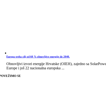
Europa treba cilj od 60 % obnovljive energije do 2040.
Obnovljivi izvori energije Hrvatske (OIEH), zajedno sa SolarPow
Europe i još 22 nacionalna europska ...
POVEŽIMO SE
Go
to
Top