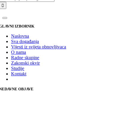
GLAVNI IZBORNIK
Naslovna
Sva događanja
Vijesti iz svijeta obnovljivaca
O nama
Radne skupine
Zakonski okvir
Studije
Kontakt
NEDAVNE OBJAVE