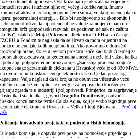
možemo temeljiti oporavak. Ova kriza nam je ukazala na vrijednost
domaćih resursa i nužnost njihovoj većeg iskorištavanja. Imamo
iznimno atraktivan teritorij, neograničeno sunca, velikog potencijala i u
vjetru, geotermalnoj energiji… Bilo bi neodgovorno za ekonomiju i
cjelokupno društvo da taj potencijal ne valoriziramo jer će nam on
omogućiti brži gospodarski razvitak, uz pozitivan učinak na zaštitu
okoliša“, istakla je
Maja
Pokrovac
, direktorica OIEH-a, za časopis
FZOEU-a Fondizn te naglasila da se Hrvatska mora orijentirati na
domaće potencijale kojih neupitno ima. Ako govorimo o domaćoj
proizvodnji hrane, što se u javnom prostoru ističe kao budući temelj za
oporavak gospodarstva, tu geotermalna energija može biti važna karika
u poticanju poljoprivredne proizvodnje. „Sadašnja procjena moguće
ukupne snage geotermalnih elektrana u Hrvatskoj veća je od 830 MWe
a u ovom trenutku iskorišteno je tek nešto više od jedan posto tog
kapaciteta. Valja naglasiti da ta brojka ne obuhvaća višestruko veću
količinu raspoložive toplinske energije za neposredno korištenje u
grijanju zgrada te u industriji i poljoprivredi. Primjerice, za zagrijavanje
plastenika i staklenika“, govori
Dragutin Domitrović
, osnivač i
direktor konzultantske tvrtke Calida Aqua, koji je vodio izgradnju prve
geotermalne elektrane u Hrvatskoj – Velika 1 kraj Bjelovara…
Pročitaj
više
Poticanje inovativnih projekata u području čistih tehnologija
Europska komisija je objavila prvi poziv na podnošenje prijedloga u