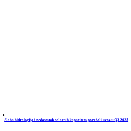
Slaba hidrologija i nedostatak solarnih kapaciteta povećali uvoz u Q3 2025